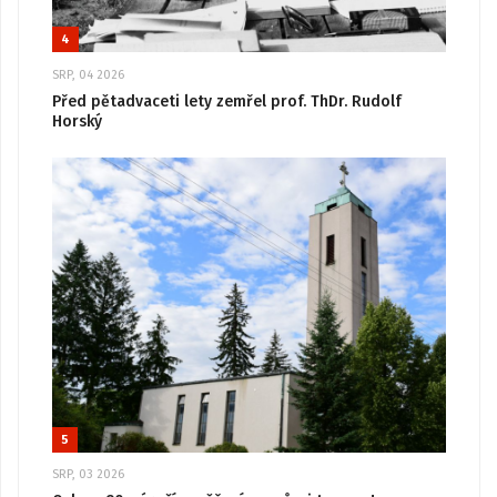
4
SRP, 04 2026
Před pětadvaceti lety zemřel prof. ThDr. Rudolf
Horský
5
SRP, 03 2026