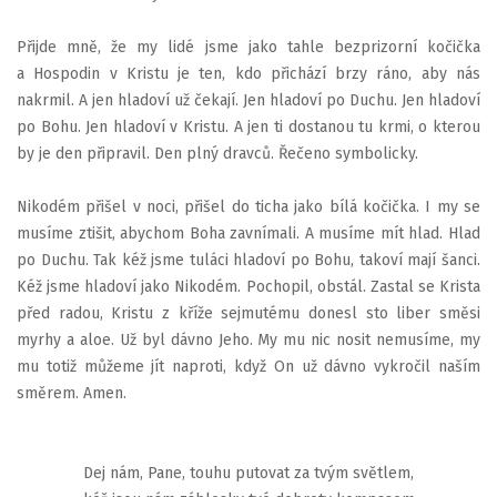
Přijde mně, že my lidé jsme jako tahle bezprizorní kočička
a Hospodin v Kristu je ten, kdo přichází brzy ráno, aby nás
nakrmil. A jen hladoví už čekají. Jen hladoví po Duchu. Jen hladoví
po Bohu. Jen hladoví v Kristu. A jen ti dostanou tu krmi, o kterou
by je den připravil. Den plný dravců. Řečeno symbolicky.
Nikodém přišel v noci, přišel do ticha jako bílá kočička. I my se
musíme ztišit, abychom Boha zavnímali. A musíme mít hlad. Hlad
po Duchu. Tak kéž jsme tuláci hladoví po Bohu, takoví mají šanci.
Kéž jsme hladoví jako Nikodém. Pochopil, obstál. Zastal se Krista
před radou, Kristu z kříže sejmutému donesl sto liber směsi
myrhy a aloe. Už byl dávno Jeho. My mu nic nosit nemusíme, my
mu totiž můžeme jít naproti, když On už dávno vykročil naším
směrem. Amen.
Dej nám, Pane, touhu putovat za tvým světlem,