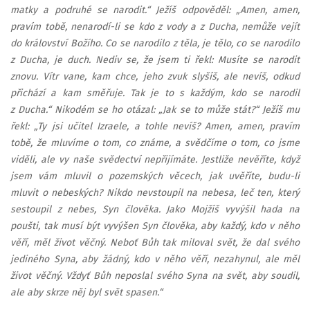
matky a podruhé se narodit.“ Ježíš odpověděl: „Amen, amen,
pravím tobě, nenarodí-li se kdo z vody a z Ducha, nemůže vejít
do království Božího. Co se narodilo z těla, je tělo, co se narodilo
z Ducha, je duch. Nediv se, že jsem ti řekl: Musíte se narodit
znovu. Vítr vane, kam chce, jeho zvuk slyšíš, ale nevíš, odkud
přichází a kam směřuje. Tak je to s každým, kdo se narodil
z Ducha.“ Nikodém se ho otázal: „Jak se to může stát?“ Ježíš mu
řekl: „Ty jsi učitel Izraele, a tohle nevíš? Amen, amen, pravím
tobě, že mluvíme o tom, co známe, a svědčíme o tom, co jsme
viděli, ale vy naše svědectví nepřijímáte. Jestliže nevěříte, když
jsem vám mluvil o pozemských věcech, jak uvěříte, budu-li
mluvit o nebeských? Nikdo nevstoupil na nebesa, leč ten, který
sestoupil z nebes, Syn člověka. Jako Mojžíš vyvýšil hada na
poušti, tak musí být vyvýšen Syn člověka, aby každý, kdo v něho
věří, měl život věčný. Neboť Bůh tak miloval svět, že dal svého
jediného Syna, aby žádný, kdo v něho věří, nezahynul, ale měl
život věčný. Vždyť Bůh neposlal svého Syna na svět, aby soudil,
ale aby skrze něj byl svět spasen.“