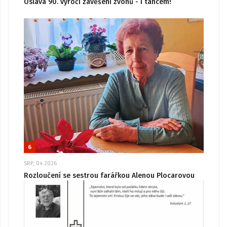
Oslava 90. výročí zavěšení zvonů - i tancem!
6
SRP, 04 2026
Rozloučení se sestrou farářkou Alenou Plocarovou