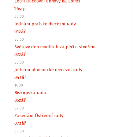
Letní duchovní obnovy na Lomci
26
srp
00:00
Jednání pražské diecézní rady
01
zář
00:00
Světový den modliteb za péči o stvoření
02
zář
00:00
Jednání olomoucké diecézní rady
04
zář
14:00
Biskupská rada
05
zář
09:00
Zasedání Ústřední rady
07
zář
00:00