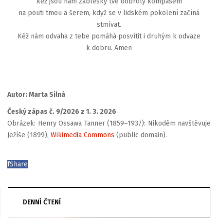
kéž jsou nám záblesky tvé dobroty kompasem
na pouti tmou a šerem, když se v lidském pokolení začíná
stmívat.
Kéž nám odvaha z tebe pomáhá posvítit i druhým k odvaze
k dobru. Amen
Autor: Marta Silná
Český zápas č. 9/2026 z 1. 3. 2026
Obrázek: Henry Ossawa Tanner (1859–1937): Nikodém navštěvuje
Ježíše (1899),
Wikimedia Commons
(public domain).
f
Share
DENNÍ ČTENÍ