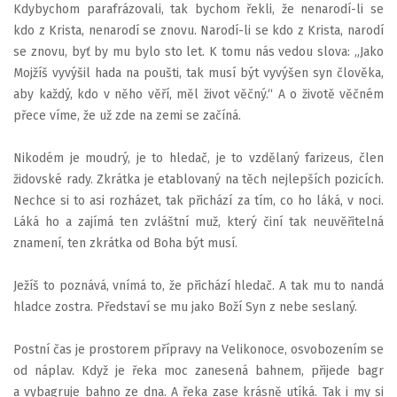
Kdybychom parafrázovali, tak bychom řekli, že nenarodí-li se
kdo z Krista, nenarodí se znovu. Narodí-li se kdo z Krista, narodí
se znovu, byť by mu bylo sto let. K tomu nás vedou slova: „Jako
Mojžíš vyvýšil hada na poušti, tak musí být vyvýšen syn člověka,
aby každý, kdo v něho věří, měl život věčný.“ A o životě věčném
přece víme, že už zde na zemi se začíná.
Nikodém je moudrý, je to hledač, je to vzdělaný farizeus, člen
židovské rady. Zkrátka je etablovaný na těch nejlepších pozicích.
Nechce si to asi rozházet, tak přichází za tím, co ho láká, v noci.
Láká ho a zajímá ten zvláštní muž, který činí tak neuvěřitelná
znamení, ten zkrátka od Boha být musí.
Ježíš to poznává, vnímá to, že přichází hledač. A tak mu to nandá
hladce zostra. Představí se mu jako Boží Syn z nebe seslaný.
Postní čas je prostorem přípravy na Velikonoce, osvobozením se
od náplav. Když je řeka moc zanesená bahnem, přijede bagr
a vybagruje bahno ze dna. A řeka zase krásně utíká. Tak i my si