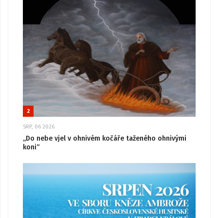
2
SRP, 06 2026
„Do nebe vjel v ohnivém kočáře taženého ohnivými
koni“