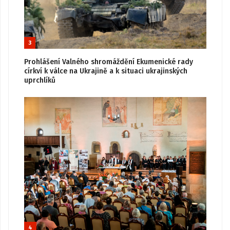
3
Prohlášení Valného shromáždění Ekumenické rady
církví k válce na Ukrajině a k situaci ukrajinských
uprchlíků
4