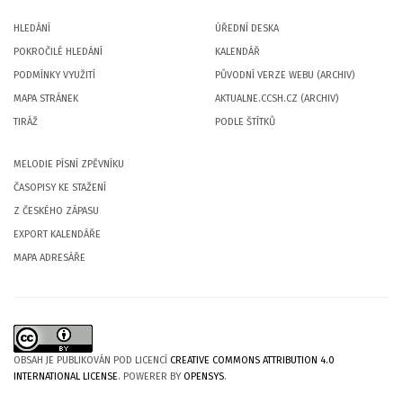
HLEDÁNÍ
ÚŘEDNÍ DESKA
POKROČILÉ HLEDÁNÍ
KALENDÁŘ
PODMÍNKY VYUŽITÍ
PŮVODNÍ VERZE WEBU (ARCHIV)
MAPA STRÁNEK
AKTUALNE.CCSH.CZ (ARCHIV)
TIRÁŽ
PODLE ŠTÍTKŮ
MELODIE PÍSNÍ ZPĚVNÍKU
ČASOPISY KE STAŽENÍ
Z ČESKÉHO ZÁPASU
EXPORT KALENDÁŘE
MAPA ADRESÁŘE
OBSAH JE PUBLIKOVÁN POD LICENCÍ
CREATIVE COMMONS ATTRIBUTION 4.0
INTERNATIONAL LICENSE
. POWERER BY
OPENSYS
.