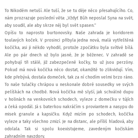
To Nikodém netuší. Ale tuší, že se tu děje něco přesahujícího. Co,
nám prozrazuje poslední věta: „Vždyť Bůh neposlal Syna na svět,
aby soudil, ale aby skrze něj byl svět spasen.“
Opíšu to naprosto burtonovsky. Naše zahrada je koridorem
toulavých koček. V prosinci přibyla jedna nová, malá vytřeštěná
kočička, asi ji někdo vyhodil, protože zpočátku byla svítivě bílá.
Ale po pár dnech už bylo jasné, že je běženec. V zahradě se
pohybují tři stálé, již zabezpečené kočky, to už jsou perzóny.
Pokud má nová kočička něco dostat, okamžitě to zlikvidují. Vím,
kde přebývá, dostala domeček, tak za ní chodím velmi brzo ráno.
To naše tulačky chrápou u neskonale dobré sousedky ve svých
pelíškách na chodbě. Nová kočička mě slyší, jak schválně dupu
v holinách na venkovních schodech, vyleze z domečku v tújích
a čeká opodál. Já s baterkou nakráčím s proviantem a nasypu do
misek granule a kapsičku. Když mizím po schodech, kočička
vyleze a taky všechno zmizí. Je na distanc, ale příliš hladová, aby
odolala. Tak si spolu koexistujeme, zavedeným kočiskám
zahradním navzdory.