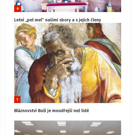
6
Letní „pel mel“ našimi sbory a s jejich členy
1
Bláznovství Boží je moudřejší než lidé