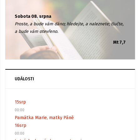
Sobota 08. srpna
Proste, a bude vám dáno; hledejte, a naleznete; tlučte,
a bude vám otevřeno.
Mt 7,7
UDÁLOSTI
15
srp
00:00
Památka Marie, matky Páně
16
srp
00:00