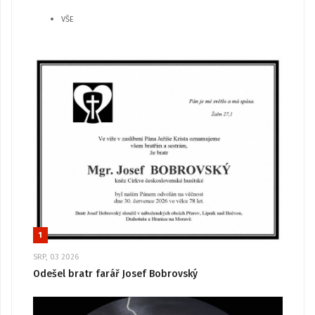
VŠE
1
SRP, 03 2026
Odešel bratr farář Josef Bobrovský