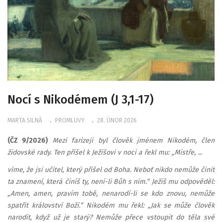
Nocí s Nikodémem (J 3,1-17)
MARTA SILNÁ
PROMLUVY
28. ÚNOR 2026
(ČZ 9/2026)
Mezi farizeji byl člověk jménem Nikodém, člen
židovské rady. Ten přišel k Ježíšovi v noci a řekl mu: „Mistře, ...
víme, že jsi učitel, který přišel od Boha. Neboť nikdo nemůže činit
ta znamení, která činíš ty, není-li Bůh s ním.“ Ježíš mu odpověděl:
„Amen, amen, pravím tobě, nenarodí-li se kdo znovu, nemůže
spatřit království Boží.“ Nikodém mu řekl: „Jak se může člověk
narodit, když už je starý? Nemůže přece vstoupit do těla své