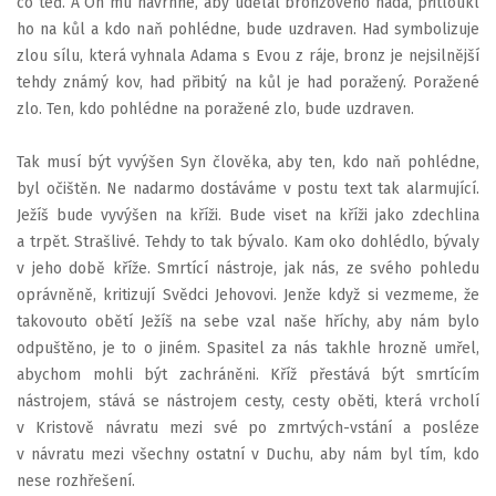
co teď. A On mu navrhne, aby udělal bronzového hada, přitloukl
ho na kůl a kdo naň pohlédne, bude uzdraven. Had symbolizuje
zlou sílu, která vyhnala Adama s Evou z ráje, bronz je nejsilnější
tehdy známý kov, had přibitý na kůl je had poražený. Poražené
zlo. Ten, kdo pohlédne na poražené zlo, bude uzdraven.
Tak musí být vyvýšen Syn člověka, aby ten, kdo naň pohlédne,
byl očištěn. Ne nadarmo dostáváme v postu text tak alarmující.
Ježíš bude vyvýšen na kříži. Bude viset na kříži jako zdechlina
a trpět. Strašlivé. Tehdy to tak bývalo. Kam oko dohlédlo, bývaly
v jeho době kříže. Smrtící nástroje, jak nás, ze svého pohledu
oprávněně, kritizují Svědci Jehovovi. Jenže když si vezmeme, že
takovouto obětí Ježíš na sebe vzal naše hříchy, aby nám bylo
odpuštěno, je to o jiném. Spasitel za nás takhle hrozně umřel,
abychom mohli být zachráněni. Kříž přestává být smrtícím
nástrojem, stává se nástrojem cesty, cesty oběti, která vrcholí
v Kristově návratu mezi své po zmrtvých-vstání a posléze
v návratu mezi všechny ostatní v Duchu, aby nám byl tím, kdo
nese rozhřešení.