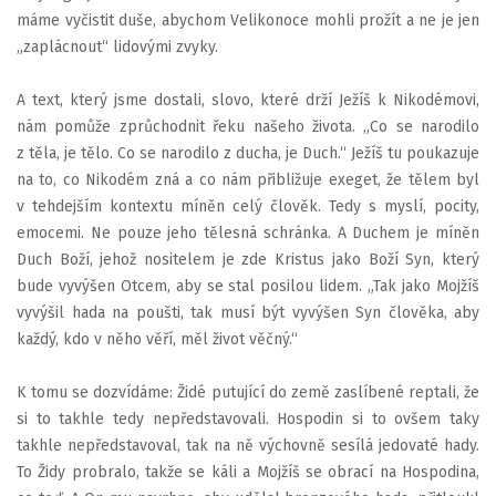
máme vyčistit duše, abychom Velikonoce mohli prožít a ne je jen
„zaplácnout“ lidovými zvyky.
A text, který jsme dostali, slovo, které drží Ježíš k Nikodémovi,
nám pomůže zprůchodnit řeku našeho života. „Co se narodilo
z těla, je tělo. Co se narodilo z ducha, je Duch.“ Ježíš tu poukazuje
na to, co Nikodém zná a co nám přibližuje exeget, že tělem byl
v tehdejším kontextu míněn celý člověk. Tedy s myslí, pocity,
emocemi. Ne pouze jeho tělesná schránka. A Duchem je míněn
Duch Boží, jehož nositelem je zde Kristus jako Boží Syn, který
bude vyvýšen Otcem, aby se stal posilou lidem. „Tak jako Mojžíš
vyvýšil hada na poušti, tak musí být vyvýšen Syn člověka, aby
každý, kdo v něho věří, měl život věčný.“
K tomu se dozvídáme: Židé putující do země zaslíbené reptali, že
si to takhle tedy nepředstavovali. Hospodin si to ovšem taky
takhle nepředstavoval, tak na ně výchovně sesílá jedovaté hady.
To Židy probralo, takže se káli a Mojžíš se obrací na Hospodina,