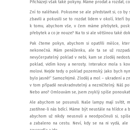
Přicházejí však také pokyny. Máme prodat a rozdat, c
Zní to naléhavě. Pokusme se ale představit si, co by s
zbavili a pokusili se to rozdat lidem v okolí, kteří b
k tomu, abychom vše, v čem máme přebytek, poskytl
přebytek a co je nouze? Na to si ale většinou také do
Pak čteme pokyn, abychom si opatřili měšce, kter
nekonečná. Mám peněženku, ale ta se už rozpadá
nevyčerpatelný poklad v nebi, kam se zloděj nedosta
poklad, vidím kovy a nerosty. Interakce mola s kov
molovi. Nejde tedy o poklad pozemský. Jako bych nyní
bylo jasné!“ Samozřejmě. Zloděj a mol – ukradení a zni
v tom případě neukradnutelný a nezničitelný. Náš pok
Nebo ano? Omlouvám se, jsem zvyklý spíše ponoukat 
Ale abychom se posunuli. Naše lampy mají svítit,
zastihne-li nás bdící. Máme být neustále na hlídce a 
abychom už nikdy neusnuli a neodpočinuli si, spíš
a zabaleno na cestu. Neví, kdy se na ni vydá, al