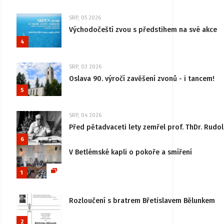
SRP, 05 2026
Východočeští zvou s předstihem na své akce
4
SRP, 03 2026
Oslava 90. výročí zavěšení zvonů - i tancem!
5
SRP, 04 2026
Před pětadvaceti lety zemřel prof. ThDr. Rudo
6
V Betlémské kapli o pokoře a smíření
1
Rozloučení s bratrem Břetislavem Bělunkem
2