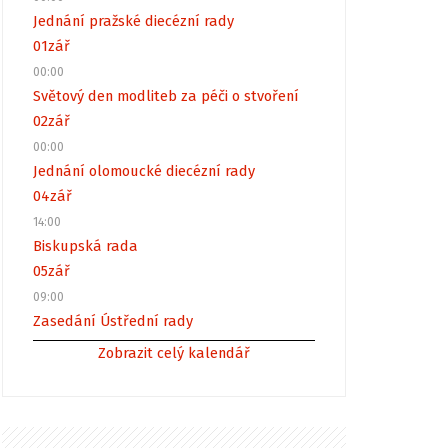
Jednání pražské diecézní rady
01
zář
00:00
Světový den modliteb za péči o stvoření
02
zář
00:00
Jednání olomoucké diecézní rady
04
zář
14:00
Biskupská rada
05
zář
09:00
Zasedání Ústřední rady
Zobrazit celý kalendář