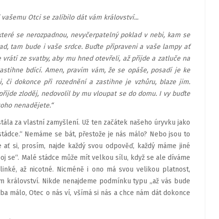
 vašemu Otci se zalíbilo dát vám království...
 které se nerozpadnou, nevyčerpatelný poklad v nebi, kam se
ad, tam bude i vaše srdce. Buďte připraveni a vaše lampy ať
e vrátí ze svatby, aby mu hned otevřeli, až přijde a zatluče na
zastihne bdící. Amen, pravím vám, že se opáše, posadí je ke
, či dokonce při rozednění a zastihne je vzhůru, blaze jim.
řijde zloděj, nedovolil by mu vloupat se do domu. I vy buďte
 toho nenadějete.“
stála za vlastní zamyšlení. Už ten začátek našeho úryvku jako
stádce.“ Nemáme se bát, přestože je nás málo? Nebo jsou to
 ať si, prosím, najde každý svou odpověď, každý máme jiné
boj se“. Malé stádce může mít velkou sílu, když se ale díváme
inké, až nicotné. Nicméně i ono má svou velikou platnost,
nám království. Nikde nenajdeme podmínku typu „až vás bude
řeba málo, Otec o nás ví, všímá si nás a chce nám dát dokonce