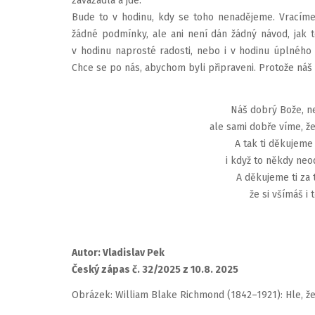
zavazadla a jde.
Bude to v hodinu, kdy se toho nenadějeme. Vracím
žádné podmínky, ale ani není dán žádný návod, jak t
v hodinu naprosté radosti, nebo i v hodinu úplného
Chce se po nás, abychom byli připraveni. Protože náš
Náš dobrý Bože, n
ale sami dobře víme, ž
A tak ti děkujeme 
i když to někdy ne
A děkujeme ti za t
že si všímáš i 
Autor: Vladislav Pek
Český zápas č. 32/2025 z 10.8. 2025
Obrázek: William Blake Richmond (1842–1921): Hle, žen