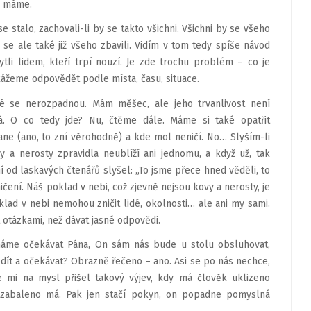
o máme.
e stalo, zachovali-li by se takto všichni. Všichni by se všeho
y se ale také již všeho zbavili. Vidím v tom tedy spíše návod
i lidem, kteří trpí nouzí. Je zde trochu problém – co je
kážeme odpovědět podle místa, času, situace.
é se nerozpadnou. Mám měšec, ale jeho trvanlivost není
. O co tedy jde? Nu, čtěme dále. Máme si také opatřit
ne (ano, to zní věrohodně) a kde mol neničí. No… Slyším-li
y a nerosty zpravidla neublíží ani jednomu, a když už, tak
 od laskavých čtenářů slyšel: „To jsme přece hned věděli, to
čení. Náš poklad v nebi, což zjevně nejsou kovy a nerosty, je
lad v nebi nemohou zničit lidé, okolnosti… ale ani my sami.
otázkami, než dávat jasné odpovědi.
 máme očekávat Pána, On sám nás bude u stolu obsluhovat,
bdít a očekávat? Obrazně řečeno – ano. Asi se po nás nechce,
e mi na mysl přišel takový výjev, kdy má člověk uklizeno
e zabaleno má. Pak jen stačí pokyn, on popadne pomyslná