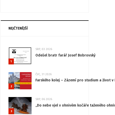
NEJČTENĚJŠÍ
SRP, 03 2026
Odešel bratr farář Josef Bobrovský
1
ČVC, 31 2026
Farského kolej – Zázemí pro studium a život v 
2
SRP, 06 2026
„Do nebe vjel v ohnivém kočáře taženého ohni
3