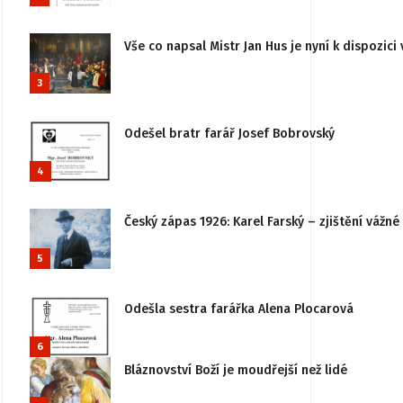
Vše co napsal Mistr Jan Hus je nyní k dispozici 
3
Odešel bratr farář Josef Bobrovský
4
Český zápas 1926: Karel Farský – zjištění vážn
5
Odešla sestra farářka Alena Plocarová
6
Bláznovství Boží je moudřejší než lidé