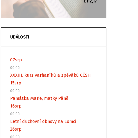
Ef 2,17
UDÁLOSTI
07
srp
00:00
XXXIII. kurz varhaníků a zpěváků CČSH
15
srp
00:00
Památka Marie, matky Páně
16
srp
00:00
Letní duchovní obnovy na Lomci
26
srp
00:00