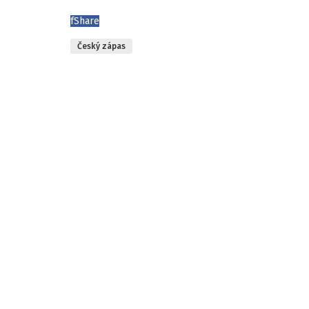
f
Share
Český zápas