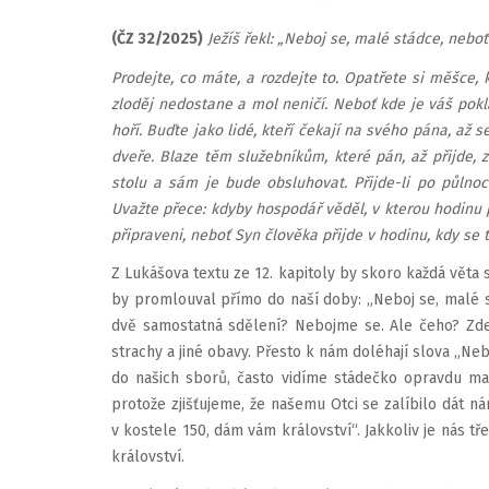
(ČZ 32/2025)
Ježíš řekl: „Neboj se, malé stádce, neboť
Prodejte, co máte, a rozdejte to. Opatřete si měšce,
zloděj nedostane a mol neničí. Neboť kde je váš pokl
hoří. Buďte jako lidé, kteří čekají na svého pána, až s
dveře. Blaze těm služebníkům, které pán, až přijde, 
stolu a sám je bude obsluhovat. Přijde-li po půlnoci
Uvažte přece: kdyby hospodář věděl, v kterou hodinu p
připraveni, neboť Syn člověka přijde v hodinu, kdy se
Z Lukášova textu ze 12. kapitoly by skoro každá věta 
by promlouval přímo do naší doby: „Neboj se, malé 
dvě samostatná sdělení? Nebojme se. Ale čeho? Zde
strachy a jiné obavy. Přesto k nám doléhají slova „Ne
do našich sborů, často vidíme stádečko opravdu mal
protože zjišťujeme, že našemu Otci se zalíbilo dát 
v kostele 150, dám vám království“. Jakkoliv je nás t
království.