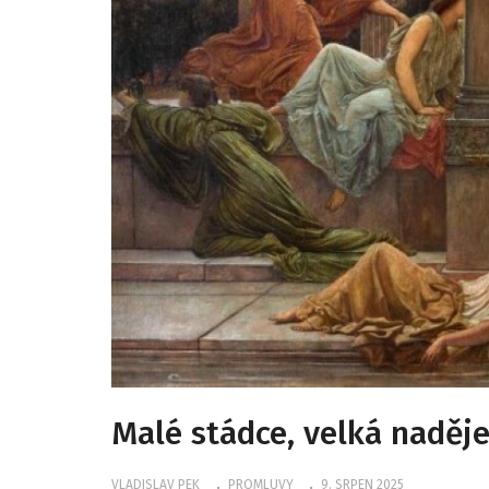
Malé stádce, velká naděje
VLADISLAV PEK
PROMLUVY
9. SRPEN 2025