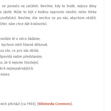
e se pomalu na začátek. Nevíme, kdy to bude, nejsou dány
o zjistit. Může to být v hodinu naprosto všední, nebo třeba
 zoufalství. Nevíme. Ale nechce se po nás, abychom věděli.
 Otec nám chce dát království.
eustále tě o něco žádáme,
e bychom měli hlavně děkovat.
za vše, co pro nás děláš,
odpovídá našim představám.
o, že ti nejsme lhostejní,
těch nejnepatrnějších.
Amen.
ich přichází (ca 1903), (
Wikimedia Commons
).