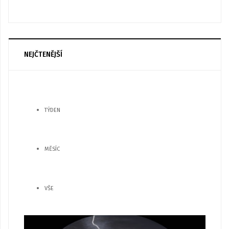
NEJČTENĚJŠÍ
TÝDEN
MĚSÍC
VŠE