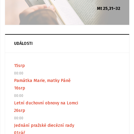
Mt 25,31–32
UDÁLOSTI
15
srp
00:00
Památka Marie, matky Páně
16
srp
00:00
Letní duchovní obnovy na Lomci
26
srp
00:00
Jednání pražské diecézní rady
01
zář