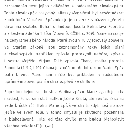
zaznamenán text jejího vděčného a radostného chvalozpěvu.
Tento chvalozpěv nazývaný latinsky Magnificat byl nesčetněkrát
zhudebněn. V našem Zpěvníku je jeho verze s názvem „Velebí
duše má svatého Boha“ s hudbou Josefa Bohuslava Foerstra
a s textem Zdeňka Trtíka (Zpěvník CČSH, č. 209). Marie navazuje
na ženy izraelského národa, které svou víru vyjadřovaly zpěvem.
Ve Starém zákoně jsou zaznamenány texty jejich písní
a chvalozpěvů. Například zpívala prorokyně Debóra, zpívala
i sestra Mojžíše Mirjam. Také zpívala Chana, matka proroka
Samuela (1 S 2,1-10). Chana je v něčem předobrazem Marie. Zpěv
patří k víře. Marie nám může být příkladem v radostném,
upřímném zpěvu písní a chvalozpěvů ke cti Boha.
Zaposlouchejme se do slov Mariina zpěvu. Marie vyjadřuje údiv
i radost, že se smí stát matkou Ježíše Krista, ale současně sama
vede k úctě vůči Bohu. Marie zpívá ve chvíli, když nosí u srdce
Ježíše ve svém těle. V tomto smyslu je skutečně požehnaná
a blahoslavená. „Hle, od této chvíle mne budou blahoslavit
všechna pokolení“ (L 1,48).