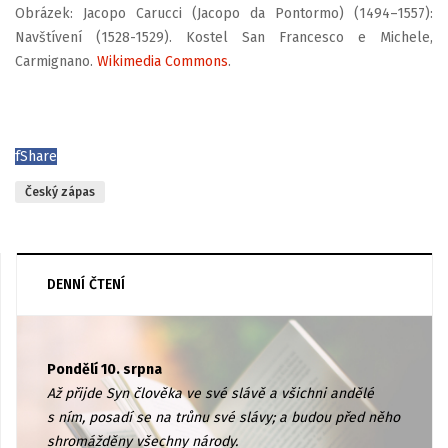
Obrázek: Jacopo Carucci (Jacopo da Pontormo) (1494–1557):
Navštívení (1528-1529). Kostel San Francesco e Michele,
Carmignano.
Wikimedia Commons
.
f
Share
Český zápas
DENNÍ ČTENÍ
Pondělí 10. srpna
Až přijde Syn člověka ve své slávě a všichni andělé
s ním, posadí se na trůnu své slávy; a budou před něho
shromážděny všechny národy.