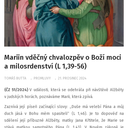
Mariin vděčný chvalozpěv o Boží moci
a milosrdenství (L 1,39-56)
TOMÁŠ BUTTA
PROMLUVY
21. PROSINEC 2024
(ČZ 51/2024)
V události, která se odehrála při návštěvě Alžběty
v judských horách, poznáváme Marii, která zpívá.
Zaznívá její píseň začínající slovy: „Duše má velebí Pána a můj
duch jásá v Bohu mém spasiteli“ (L 1,46). Je to dopověď na
sdělení její příbuzné Alžběty, matky Jana Křtitele, že Marie se
stává matkou samotného Pána (L 1,43). V Novém zákoně je