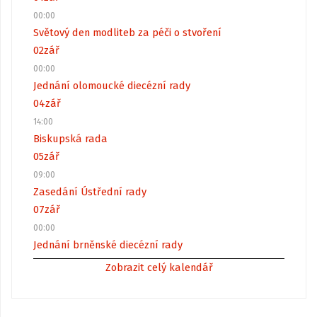
00:00
Světový den modliteb za péči o stvoření
02
zář
00:00
Jednání olomoucké diecézní rady
04
zář
14:00
Biskupská rada
05
zář
09:00
Zasedání Ústřední rady
07
zář
00:00
Jednání brněnské diecézní rady
Zobrazit celý kalendář