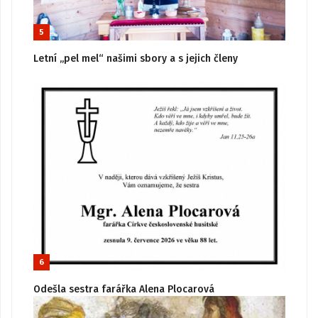
5
Letní „pel mel“ našimi sbory a s jejich členy
6
Odešla sestra farářka Alena Plocarová