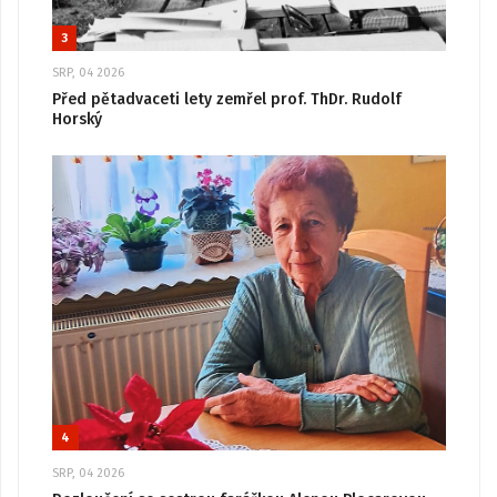
3
SRP, 04 2026
Před pětadvaceti lety zemřel prof. ThDr. Rudolf
Horský
4
SRP, 04 2026