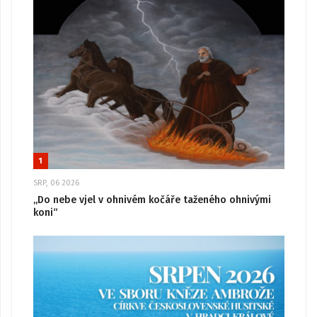
1
SRP, 06 2026
„Do nebe vjel v ohnivém kočáře taženého ohnivými
koni“