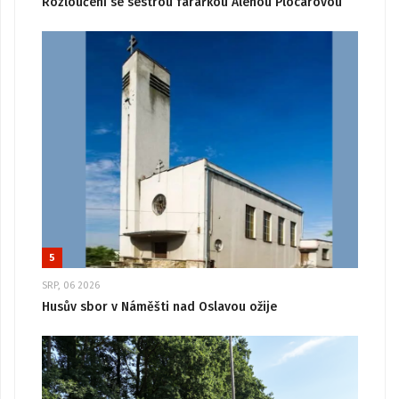
Rozloučení se sestrou farářkou Alenou Plocarovou
5
SRP, 06 2026
Husův sbor v Náměšti nad Oslavou ožije