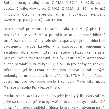
Bůh je mocný a silný (srov. Ž 21,14; Ž 89,14; Ž 147,5), ale je
současně milosrdný (srov. Ž 100,5; Ž 103,11; Ž 136). Je to náš
milosrdný Otec v nebesích, jak jej v Lukášově evangeliu
představuje Ježíš (L 6,36) – Mariin syn.
Obsah písně prozrazuje, že Marie znala Bibli. V její písni jsou
biblické citace ze žalmů a proroků. Je to v podstatě biblická
píseň. Jsou v ní obsaženy celé dějiny spásy, týkající se jejího lidu,
vyvoleného národa Izraele. V chvalozpěvu je připomínáno
zaslíbení Abrahamovi: „Ujal se svého služebníka Izraele,
pamětliv svého milosrdenství, jež slíbil našim otcům, Abrahamovi
a jeho potomkům na věky“ (L 1,54-55). Dějiny spásy se rozšiřují
příchodem Ježíše Krista na všechno lidstvo. Abrahamovými
potomky se mohou stát všichni věřící (Ga 3,7). V těchto dějinách
spásy má své významné místo i samotná Marie jako matka
Mesiáše a našeho Pána Ježíše Krista.
Mariina píseň zaznívá v době, kdy Ježíš je skrytý lidským zrakům,
ještě se nenarodil, ještě nebyl vložen do betlémských jeslí, ještě
nezaznělo světem andělské Gloria. Je to vskutku adventní píseň,