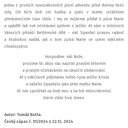
jedna z prvních novozákonních písní adventu před dvěma tisíci
lety. Od těch dob zní hudba a zpěv v tomto zvláštním
předvánočním čase stále. I my se můžeme přidat k písni Marie
a vyjádřit tak své očekávání opřené o Ježíše. Ať nám o letošních
Vánocích přináší Betlémské dítě – náš Spasitel pravou radost
a hlubokou naději, jak o tom zpívá Marie ve svém vděčném
chvalozpěvu.
Hospodine, náš Bože,
prosíme tě, abys nás naplnil pravým těšením
a pravým očekáváním na vánoční obdarování.
Ať s vděčností přijímáme tvého Syna Ježíše Krista
a našeho Spasitele jako jeho matka Marie.
Uč nás spoléhat na tvoji moc a na tvé milosrdenství,
které stále trvá. Amen.
Autor: Tomáš Butta.
Český zápas č. 51/2024 z 22.12. 2024