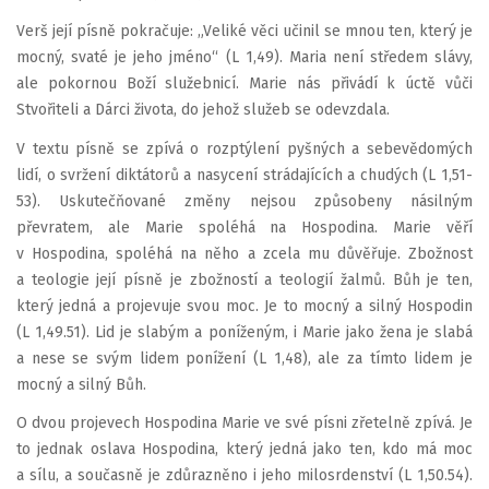
Verš její písně pokračuje: „Veliké věci učinil se mnou ten, který je
mocný, svaté je jeho jméno“ (L 1,49). Maria není středem slávy,
ale pokornou Boží služebnicí. Marie nás přivádí k úctě vůči
Stvořiteli a Dárci života, do jehož služeb se odevzdala.
V textu písně se zpívá o rozptýlení pyšných a sebevědomých
lidí, o svržení diktátorů a nasycení strádajících a chudých (L 1,51-
53). Uskutečňované změny nejsou způsobeny násilným
převratem, ale Marie spoléhá na Hospodina. Marie věří
v Hospodina, spoléhá na něho a zcela mu důvěřuje. Zbožnost
a teologie její písně je zbožností a teologií žalmů. Bůh je ten,
který jedná a projevuje svou moc. Je to mocný a silný Hospodin
(L 1,49.51). Lid je slabým a poníženým, i Marie jako žena je slabá
a nese se svým lidem ponížení (L 1,48), ale za tímto lidem je
mocný a silný Bůh.
O dvou projevech Hospodina Marie ve své písni zřetelně zpívá. Je
to jednak oslava Hospodina, který jedná jako ten, kdo má moc
a sílu, a současně je zdůrazněno i jeho milosrdenství (L 1,50.54).