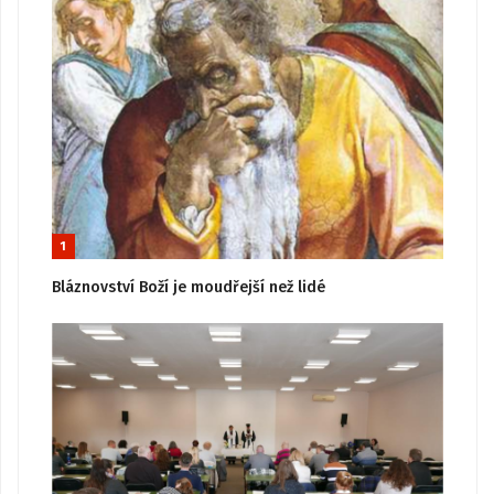
1
Bláznovství Boží je moudřejší než lidé