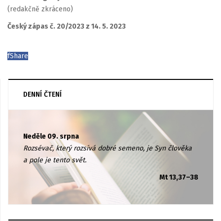
(redakčně zkráceno)
Český zápas č. 20/2023 z 14. 5. 2023
f
Share
DENNÍ ČTENÍ
Neděle 09. srpna
Rozsévač, který rozsívá dobré semeno, je Syn člověka
a pole je tento svět.
Mt 13,37–38