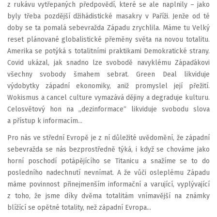
z rukávu vytřepaných předpovědí, které se ale naplnily – jako
byly třeba pozdější džihádistické masakry v Paříži. Jenže od té
doby se ta pomalá sebevražda Západu zrychlila. Máme tu Velký
reset plánované globalistické přeměny světa na novou totalitu.
Amerika se potýká s totalitními praktikami Demokratické strany.
Covid ukázal, jak snadno lze svobodě navyklému Zápaďákovi
všechny svobody šmahem sebrat. Green Deal likviduje
výdobytky západní ekonomiky, aniž promyslel její přežití.
Wokismus a cancel culture vymazává dějiny a degraduje kulturu.
Celosvětový hon na „dezinformace“ likviduje svobodu slova
a přístup k informacím...
Pro nás ve střední Evropě je z ní důležité uvědomění, že západní
sebevražda se nás bezprostředně týká, i když se chováme jako
horní poschodí potápějícího se Titanicu a snažíme se to do
posledního nadechnutí nevnímat. A že vůči osleplému Západu
máme povinnost přinejmenším informační a varující, vyplývající
z toho, že jsme díky dvěma totalitám vnímavější na známky
blížící se opětné totality, než západní Evropa...