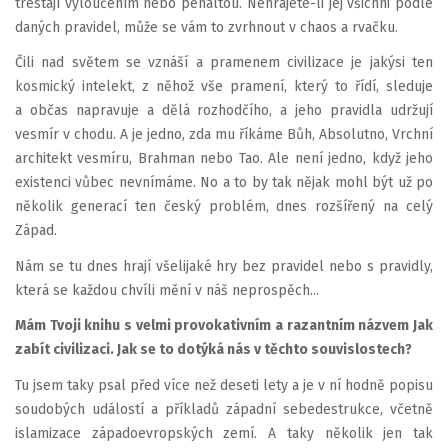
trestají vyloučením nebo penaltou. Nehrajete-li jej všichni podle
daných pravidel, může se vám to zvrhnout v chaos a rvačku.
Čili nad světem se vznáší a pramenem civilizace je jakýsi ten
kosmický intelekt, z něhož vše pramení, který to řídí, sleduje
a občas napravuje a dělá rozhodčího, a jeho pravidla udržují
vesmír v chodu. A je jedno, zda mu říkáme Bůh, Absolutno, Vrchní
architekt vesmíru, Brahman nebo Tao. Ale není jedno, když jeho
existenci vůbec nevnímáme. No a to by tak nějak mohl být už po
několik generací ten český problém, dnes rozšířený na celý
Západ.
Nám se tu dnes hrají všelijaké hry bez pravidel nebo s pravidly,
která se každou chvíli mění v náš neprospěch...
Mám Tvoji knihu s velmi provokativním a razantním názvem Jak
zabít civilizaci. Jak se to dotýká nás v těchto souvislostech?
Tu jsem taky psal před více než deseti lety a je v ní hodně popisu
soudobých událostí a příkladů západní sebedestrukce, včetně
islamizace západoevropských zemí. A taky několik jen tak