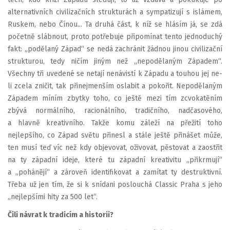
alternativních civilizačních strukturách a sympatizují s islámem,
Ruskem, nebo Čínou... Ta druhá část, k níž se hlásím já, se zdá
početně slábnout, proto potřebuje připomínat tento jednoduchý
fakt: „podělaný Západ“ se nedá zachránit žádnou jinou civilizační
strukturou, tedy ničím jiným než „nepodělaným Západem“.
Všechny tři uvedené se netají nenávistí k Západu a touhou jej ne-
li zcela zničit, tak přinejmenším oslabit a pokořit. Nepodělaným
Západem míním zbytky toho, co ještě mezi tím zcvokatěním
zbývá normálního, racionálního, tradičního, nadčasového,
a hlavně kreativního. Takže komu záleží na přežití toho
nejlepšího, co Západ světu přinesl a stále ještě přinášet může,
ten musí teď víc než kdy objevovat, oživovat, pěstovat a zaostřit
na ty západní ideje, které tu západní kreativitu „přikrmují“
a „pohánějí“ a zároveň identifikovat a zamítat ty destruktivní.
Třeba už jen tím, že si k snídani poslouchá Classic Praha s jeho
„nejlepšími hity za 500 let“.
Čili návrat k tradicím a historii?