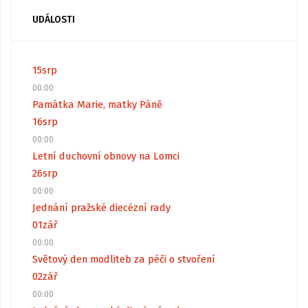
UDÁLOSTI
15
srp
00:00
Památka Marie, matky Páně
16
srp
00:00
Letní duchovní obnovy na Lomci
26
srp
00:00
Jednání pražské diecézní rady
01
zář
00:00
Světový den modliteb za péči o stvoření
02
zář
00:00