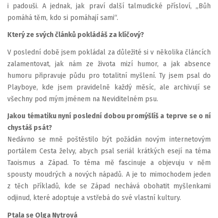
i padouši. A jednak, jak praví další talmudické přísloví, „Bůh
pomáhá těm, kdo si pomáhají sami“.
Který ze svých článků pokládáš za klíčový?
V poslední době jsem pokládal za důležité si v několika článcích
zalamentovat, jak nám ze života mizí humor, a jak absence
humoru připravuje půdu pro totalitní myšlení. Ty jsem psal do
Playboye, kde jsem pravidelně každý měsíc, ale archivují se
všechny pod mým jménem na Neviditelném psu.
Jakou tématiku nyní poslední dobou promýšlíš a teprve se o ní
chystáš psát?
Nedávno se mně poštěstilo být požádán novým internetovým
portálem Cesta želvy, abych psal seriál krátkých esejí na téma
Taoismus a Západ. To téma mě fascinuje a objevuju v něm
spousty moudrých a nových nápadů. A je to mimochodem jeden
z těch příkladů, kde se Západ nechává obohatit myšlenkami
odjinud, které adoptuje a vstřebá do své vlastní kultury.
Ptala se Olga Nytrová