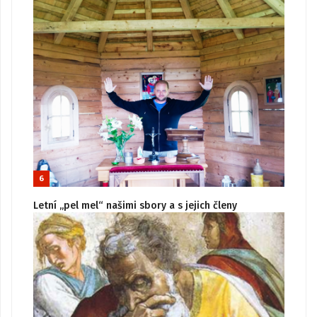
6
Letní „pel mel“ našimi sbory a s jejich členy