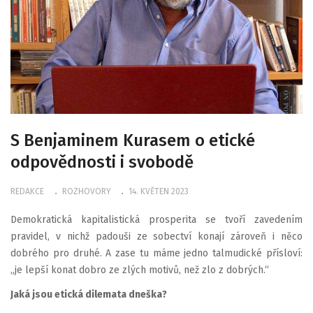
S Benjaminem Kurasem o etické
odpovědnosti i svobodě
REDAKCE
ROZHOVORY
14. KVĚTEN 2023
Demokratická kapitalistická prosperita se tvoří zavedením
pravidel, v nichž padouši ze sobectví konají zároveň i něco
dobrého pro druhé. A zase tu máme jedno talmudické přísloví:
„je lepší konat dobro ze zlých motivů, než zlo z dobrých.“
Jaká jsou etická dilemata dneška?