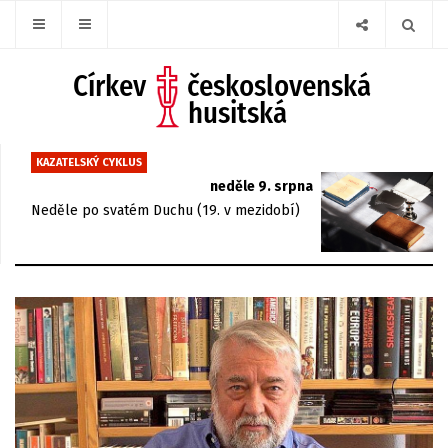
KAZATELSKÝ CYKLUS
neděle 9. srpna
Neděle po svatém Duchu (19. v mezidobí)