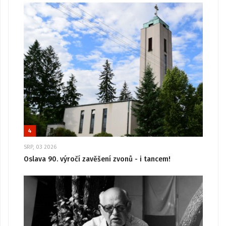
4
SRP, 03 2026
Oslava 90. výročí zavěšení zvonů - i tancem!