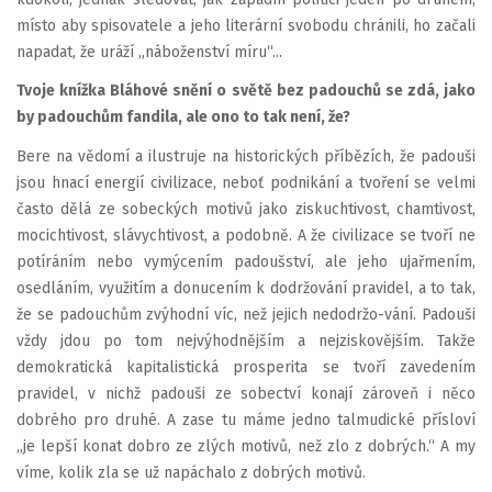
místo aby spisovatele a jeho literární svobodu chránili, ho začali
napadat, že uráží „náboženství míru“...
Tvoje knížka Bláhové snění o světě bez padouchů se zdá, jako
by padouchům fandila, ale ono to tak není, že?
Bere na vědomí a ilustruje na historických příbězích, že padouši
jsou hnací energií civilizace, neboť podnikání a tvoření se velmi
často dělá ze sobeckých motivů jako ziskuchtivost, chamtivost,
mocichtivost, slávychtivost, a podobně. A že civilizace se tvoří ne
potíráním nebo vymýcením padoušství, ale jeho ujařmením,
osedláním, využitím a donucením k dodržování pravidel, a to tak,
že se padouchům zvýhodní víc, než jejich nedodržo-vání. Padouši
vždy jdou po tom nejvýhodnějším a nejziskovějším. Takže
demokratická kapitalistická prosperita se tvoří zavedením
pravidel, v nichž padouši ze sobectví konají zároveň i něco
dobrého pro druhé. A zase tu máme jedno talmudické přísloví
„je lepší konat dobro ze zlých motivů, než zlo z dobrých.“ A my
víme, kolik zla se už napáchalo z dobrých motivů.