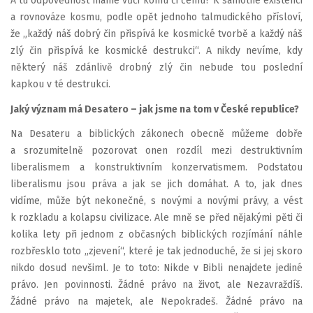
A tu odpovědnost máme vůči komu či čemu? K samotné existenci
a rovnováze kosmu, podle opět jednoho talmudického přísloví,
že „každý náš dobrý čin přispívá ke kosmické tvorbě a každý náš
zlý čin přispívá ke kosmické destrukci“. A nikdy nevíme, kdy
některý náš zdánlivě drobný zlý čin nebude tou poslední
kapkou v té destrukci.
Jaký význam má Desatero – jak jsme na tom v České republice?
Na Desateru a biblických zákonech obecně můžeme dobře
a srozumitelně pozorovat onen rozdíl mezi destruktivním
liberalismem a konstruktivním konzervatismem. Podstatou
liberalismu jsou práva a jak se jich domáhat. A to, jak dnes
vidíme, může být nekonečné, s novými a novými právy, a vést
k rozkladu a kolapsu civilizace. Ale mně se před nějakými pěti či
kolika lety při jednom z občasných biblických rozjímání náhle
rozbřesklo toto „zjevení“, které je tak jednoduché, že si jej skoro
nikdo dosud nevšiml. Je to toto: Nikde v Bibli nenajdete jediné
právo. Jen povinnosti. Žádné právo na život, ale Nezavraždíš.
Žádné právo na majetek, ale Nepokradeš. Žádné právo na