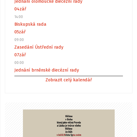
Jednání olomoucké diecézní rady
04
zář
14:00
Biskupská rada
05
zář
09:00
Zasedání Ústřední rady
07
zář
00:00
Jednání brněnské diecézní rady
Zobrazit celý kalendář