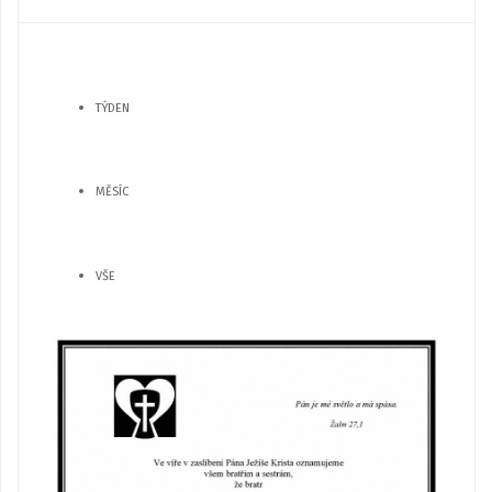
TÝDEN
MĚSÍC
VŠE