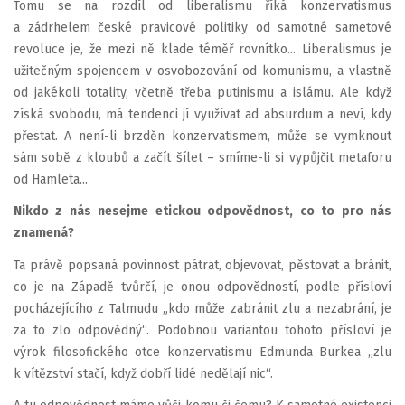
Tomu se na rozdíl od liberalismu říká konzervatismus
a zádrhelem české pravicové politiky od samotné sametové
revoluce je, že mezi ně klade téměř rovnítko... Liberalismus je
užitečným spojencem v osvobozování od komunismu, a vlastně
od jakékoli totality, včetně třeba putinismu a islámu. Ale když
získá svobodu, má tendenci jí využívat ad absurdum a neví, kdy
přestat. A není-li brzděn konzervatismem, může se vymknout
sám sobě z kloubů a začít šílet – smíme-li si vypůjčit metaforu
od Hamleta...
Nikdo z nás nesejme etickou odpovědnost, co to pro nás
znamená?
Ta právě popsaná povinnost pátrat, objevovat, pěstovat a bránit,
co je na Západě tvůrčí, je onou odpovědností, podle přísloví
pocházejícího z Talmudu „kdo může zabránit zlu a nezabrání, je
za to zlo odpovědný“. Podobnou variantou tohoto přísloví je
výrok filosofického otce konzervatismu Edmunda Burkea „zlu
k vítězství stačí, když dobří lidé nedělají nic“.