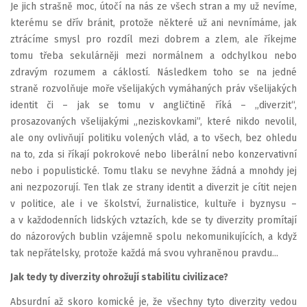
Je jich strašně moc, útočí na nás ze všech stran a my už nevíme,
kterému se dřív bránit, protože některé už ani nevnímáme, jak
ztrácíme smysl pro rozdíl mezi dobrem a zlem, ale říkejme
tomu třeba sekulárněji mezi normálnem a odchylkou nebo
zdravým rozumem a cáklostí. Následkem toho se na jedné
straně rozvolňuje moře všelijakých vymáhaných práv všelijakých
identit či – jak se tomu v angličtině říká – „diverzit“,
prosazovaných všelijakými „neziskovkami”, které nikdo nevolil,
ale ony ovlivňují politiku volených vlád, a to všech, bez ohledu
na to, zda si říkají pokrokové nebo liberální nebo konzervativní
nebo i populistické. Tomu tlaku se nevyhne žádná a mnohdy jej
ani nezpozorují. Ten tlak ze strany identit a diverzit je cítit nejen
v politice, ale i ve školství, žurnalistice, kultuře i byznysu –
a v každodenních lidských vztazích, kde se ty diverzity promítají
do názorových bublin vzájemně spolu nekomunikujících, a když
tak nepřátelsky, protože každá má svou vyhraněnou pravdu...
Jak tedy ty diverzity ohrožují stabilitu civilizace?
Absurdní až skoro komické je, že všechny tyto diverzity vedou