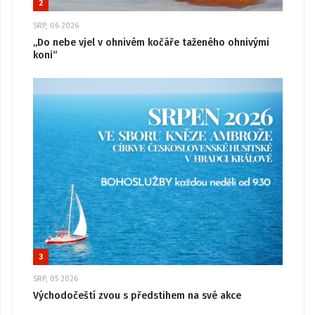
2
SRP, 06 2026
„Do nebe vjel v ohnivém kočáře taženého ohnivými
koni“
3
SRP, 05 2026
Východočeští zvou s předstihem na své akce