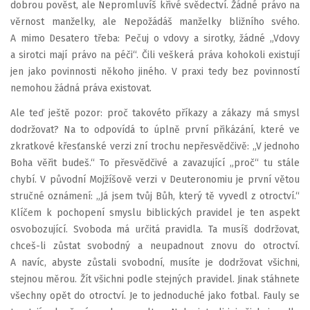
dobrou pověst, ale Nepromluvíš křivé svědectví. Žádné právo na
věrnost manželky, ale Nepožádáš manželky bližního svého.
A mimo Desatero třeba: Pečuj o vdovy a sirotky, žádné „Vdovy
a sirotci mají právo na péči“. Čili veškerá práva kohokoli existují
jen jako povinnosti někoho jiného. V praxi tedy bez povinností
nemohou žádná práva existovat.
Ale teď ještě pozor: proč takovéto příkazy a zákazy má smysl
dodržovat? Na to odpovídá to úplně první přikázání, které ve
zkratkové křesťanské verzi zní trochu nepřesvědčivě: „V jednoho
Boha věřit budeš.“ To přesvědčivé a zavazující „proč“ tu stále
chybí. V původní Mojžíšově verzi v Deuteronomiu je první větou
stručné oznámení: „Já jsem tvůj Bůh, který tě vyvedl z otroctví.“
Klíčem k pochopení smyslu biblických pravidel je ten aspekt
osvobozující. Svoboda má určitá pravidla. Ta musíš dodržovat,
chceš-li zůstat svobodný a neupadnout znovu do otroctví.
A navíc, abyste zůstali svobodní, musíte je dodržovat všichni,
stejnou měrou. Žít všichni podle stejných pravidel. Jinak stáhnete
všechny opět do otroctví. Je to jednoduché jako fotbal. Fauly se