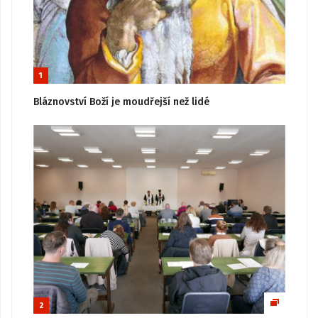
1
Bláznovství Boží je moudřejší než lidé
2