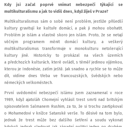
Kdy jsi začal poprvé vnímat nebezpečí týkající se
multikulturalismu a jak to vidíš dnes, když žiješ v Praze?
Multikulturalismus sám o sobě není problém, jestliže přišedší
kultury gravitují ke kultuře domácí, a pak ji mohou obohatit.
Problém je islám a vlastně skoro jen islám. Proto, že se netají
věčným programem měnit domácí kultury, a veškerý
multikulturalismus transformuje v monokulturu netolerující
kultury jiné. Historicky to prokázal na všech územích
a předchozích kulturách, které ovládl, s téměř jedinou výjimkou,
kterou je Indonésie, zatím ještě. Jak snadno a rychle se to může
dít, vidíme dnes třeba ve francouzských, švédských nebo
německých velkoměstech.
První uvědomění nebezpečí islámu jsem zaznamenal v roce
1989, když ajatoláh Chomejní vyhlásil trest smrti nad britským
spisovatelem Salmanem Rushim, za to, že si trochu zavtipkoval
o Mohamedovi v knížce Satanské verše. To děsivé na tom bylo,
jednak že trest může bez dalšího šetření a soudu vykonat
kdokoli, jednak sledovat, jak západní politici jeden po druhém,