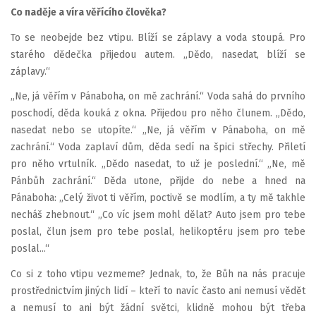
Co naděje a víra věřícího člověka?
To se neobejde bez vtipu. Blíží se záplavy a voda stoupá. Pro
starého dědečka přijedou autem. „Dědo, nasedat, blíží se
záplavy.“
„Ne, já věřím v Pánaboha, on mě zachrání.“ Voda sahá do prvního
poschodí, děda kouká z okna. Přijedou pro něho člunem. „Dědo,
nasedat nebo se utopíte.“ „Ne, já věřím v Pánaboha, on mě
zachrání.“ Voda zaplaví dům, děda sedí na špici střechy. Přiletí
pro něho vrtulník. „Dědo nasedat, to už je poslední.“ „Ne, mě
Pánbůh zachrání.“ Děda utone, přijde do nebe a hned na
Pánaboha: „Celý život ti věřím, poctivě se modlím, a ty mě takhle
necháš zhebnout.“ „Co víc jsem mohl dělat? Auto jsem pro tebe
poslal, člun jsem pro tebe poslal, helikoptéru jsem pro tebe
poslal...“
Co si z toho vtipu vezmeme? Jednak, to, že Bůh na nás pracuje
prostřednictvím jiných lidí – kteří to navíc často ani nemusí vědět
a nemusí to ani být žádní světci, klidně mohou být třeba