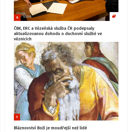
6
ČBK, ERC a Vězeňská služba ČR podepsaly
aktualizovanou dohodu o duchovní službě ve
věznicích
1
Bláznovství Boží je moudřejší než lidé