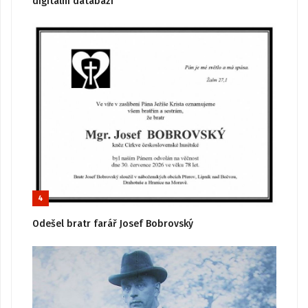
digitální databázi
4
Odešel bratr farář Josef Bobrovský