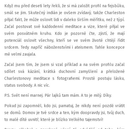
Když mu před deseti lety řekli, že si má založit profil na fejsbůku,
smál se jim. Skutečný indián je ovšem zvídavý, takže Charleston
přijal fakt, že může oslovit lidi v daleko širším měřítku, než z týpí.
Začal postovat své každodenní meditace a vize, které přijal ve
svém posvátném kruhu. Kdo je pozorně čte, zjistí, že mají
potenciál oslovit všechny, kteří se ve svém životě chtějí řídit
srdcem. Tedy napříč náboženstvími i ateismem. Tahle koncepce
mě velmi zaujala.
Začal jsem tím, že jsem si vzal příklad a na svém profilu začal
sdílet svá kázání, krátká duchovní zamyšlení a přeložené
Charlestonovy meditace s fotografiemi. Prostě postuju lásku,
status svobody. A nic víc.
P.S. Svět není marnej. Pár lajků tam mám. A to je milý. Díky.
Pokud jsi zapomněl, kdo jsi, pamatuj, že nikdy není pozdě vrátit
se domů. Domov je tvé srdce a ten, kým doopravdy jsi, tvůj duch,
to malé dítě uvnitř, které je blízko Velkého tajemství!