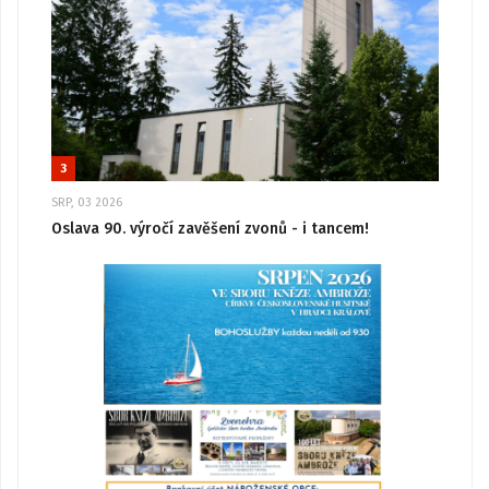
3
SRP, 03 2026
Oslava 90. výročí zavěšení zvonů - i tancem!