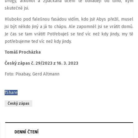
Drogy, alkohol a zpackaná učení tě odvádějí od toho, kým
skutečně jsi.
Hluboko pod falešnou fasádou vidím, kdo jsi! Abys přežil, musel
jsi být někdo jiný a já to chápu. Ale zapomněl jsi se vrátit domů.
Je čas se tam vrátit! Potřebuješ se teď víc než kdy jindy, my tě
potřebujeme teď víc než kdy jindy.
Tomáš Procházka
Český zápas č. 29/2023 z 16. 3. 2023
Foto: Pixabay, Gerd Altmann
f
Share
Český zápas
DENNÍ ČTENÍ