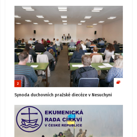
2
Synoda duchovních pražské diecéze v Nesuchyni