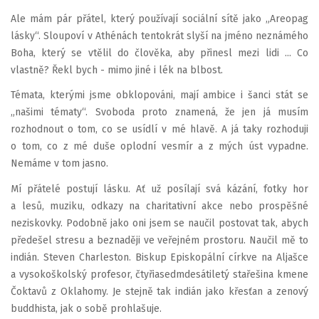
Ale mám pár přátel, který používají sociální sítě jako „Areopag
lásky“. Sloupoví v Athénách tentokrát slyší na jméno neznámého
Boha, který se vtělil do člověka, aby přinesl mezi lidi ... Co
vlastně? Řekl bych - mimo jiné i lék na blbost.
Témata, kterými jsme obklopováni, mají ambice i šanci stát se
„našimi tématy“. Svoboda proto znamená, že jen já musím
rozhodnout o tom, co se usídlí v mé hlavě. A já taky rozhoduji
o tom, co z mé duše oplodní vesmír a z mých úst vypadne.
Nemáme v tom jasno.
Mí přátelé postují lásku. Ať už posílají svá kázání, fotky hor
a lesů, muziku, odkazy na charitativní akce nebo prospěšné
neziskovky. Podobně jako oni jsem se naučil postovat tak, abych
předešel stresu a beznaději ve veřejném prostoru. Naučil mě to
indián. Steven Charleston. Biskup Episkopální církve na Aljašce
a vysokoškolský profesor, čtyřiasedmdesátiletý stařešina kmene
Čoktavů z Oklahomy. Je stejně tak indián jako křesťan a zenový
buddhista, jak o sobě prohlašuje.