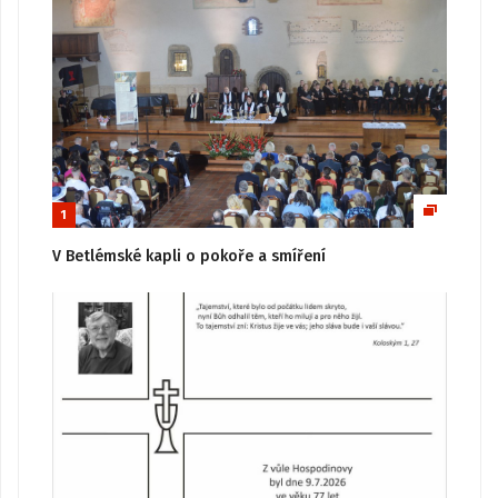
1
V Betlémské kapli o pokoře a smíření