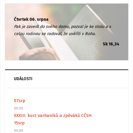
Čtvrtek 06. srpna
Pak je zavedl do svého domu, pozval je ke stolu a s
celou rodinou se radoval, že uvěřili v Boha.
Sk 16,34
UDÁLOSTI
07
srp
00:00
XXXIII. kurz varhaníků a zpěváků CČSH
15
srp
00:00