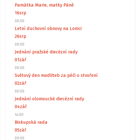
Památka Marie, matky Páně
16
srp
00:00
Letní duchovní obnovy na Lomci
26
srp
00:00
Jednání pražské diecézní rady
01
zář
00:00
Světový den modliteb za péči o stvoření
02
zář
00:00
Jednání olomoucké diecézní rady
04
zář
14:00
Biskupská rada
05
zář
09:00