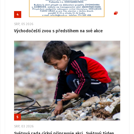
4
SRP, 05 2026
Východočeští zvou s předstihem na své akce
5
SRP, 03 2026
Světová rada církví připravuje akci „Světový týden