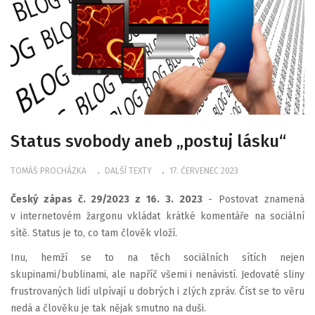
Status svobody aneb „postuj lásku“
TOMÁŠ PROCHÁZKA
DALŠÍ TEXTY
17. ČERVENEC 2023
Český zápas č. 29/2023 z 16. 3. 2023
- Postovat znamená
v internetovém žargonu vkládat krátké komentáře na sociální
sítě. Status je to, co tam člověk vloží.
Inu, hemží se to na těch sociálních sítích nejen
skupinami/bublinami, ale napříč všemi i nenávistí. Jedovaté sliny
frustrovaných lidí ulpívají u dobrých i zlých zpráv. Číst se to věru
nedá a člověku je tak nějak smutno na duši.