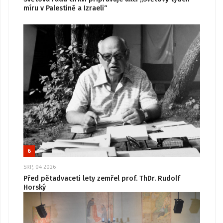
míru v Palestině a Izraeli“
6
SRP, 04 2026
Před pětadvaceti lety zemřel prof. ThDr. Rudolf
Horský