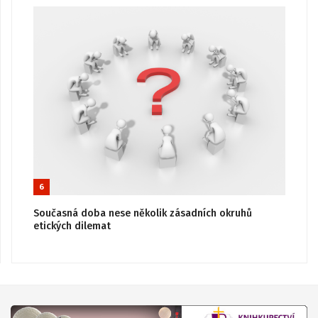
6
Současná doba nese několik zásadních okruhů
etických dilemat