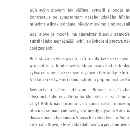
Bůh svým slovem, jak věříme, vytvořil a podle mn
kontrastuje se symptomem našeho lidského hříchu,
mluvíme a jinak jed­náme, někdy mluvíme a nic nevzni
Boží slovo je mocné, má charakter ble­sku, zemětře
subtilní jako nejněžnější kvítí, jak švitoření ptac­tva 
cosi za­slechli.
Boží slovo se vtiskává do naší reality také skrze své 
pro dobro v tomto světě, skrze tvořivé slu­žebníky
výtvarné umění, skrze své myslivé služebníky, kteří
A také skrze ty, kteří lámou chléb a připomínají, že 
Svědectví o našem setkávání s Bohem, o naší zkuše
slyšeních toho neviditelného Mocného, se snažíme z
vždyť Bůh k nám promlouvá v rámci našich ome­zený
otevírají se nám jiné světy, ale někdy slyšíme Boha n
dosavadních zkuše­ností. V našich svědectvích o Bohu
se k nám Slovo, které zakládalo svět, a jak jsme uvěř