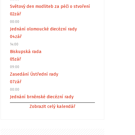
Světový den modliteb za péči o stvoření
02
zář
00:00
Jednání olomoucké diecézní rady
04
zář
14:00
Biskupská rada
05
zář
09:00
Zasedání Ústřední rady
07
zář
00:00
Jednání brněnské diecézní rady
Zobrazit celý kalendář