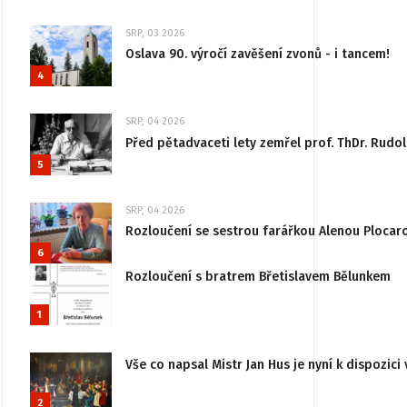
SRP, 03 2026
Oslava 90. výročí zavěšení zvonů - i tancem!
4
SRP, 04 2026
Před pětadvaceti lety zemřel prof. ThDr. Rudo
5
SRP, 04 2026
Rozloučení se sestrou farářkou Alenou Plocar
6
Rozloučení s bratrem Břetislavem Bělunkem
1
Vše co napsal Mistr Jan Hus je nyní k dispozici 
2