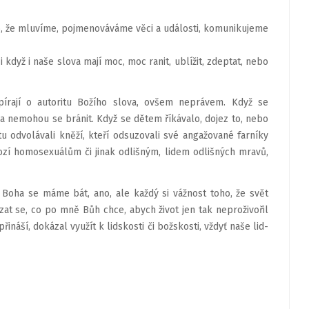
to, že mluvíme, pojmenová­váme věci a události, komunikujeme
i když i naše slova mají moc, moc ranit, ublížit, zdeptat, nebo
pírají o autoritu Božího slova, ovšem neprávem. Když se
í a nemohou se bránit. Když se dětem ří­kávalo, dojez to, nebo
u odvolávali kněží, kteří odsuzovali své angažované farníky
rozí homosexuálům či jinak odlišným, lidem odlišných mravů,
 Boha se máme bát, ano, ale každý si vážnost toho, že svět
zat se, co po mně Bůh chce, abych život jen tak neproživořil
přináší, dokázal využít k lidskosti či božskosti, vždyť naše lid­