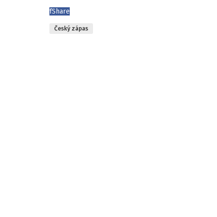
f
Share
Český zápas