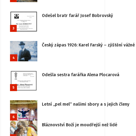
Odešel bratr farář Josef Bobrovský
3
Český zápas 1926: Karel Farský – zjištění vážn
4
Odešla sestra farářka Alena Plocarová
5
Letní „pel mel“ našimi sbory a s jejich členy
6
Bláznovství Boží je moudřejší než lidé