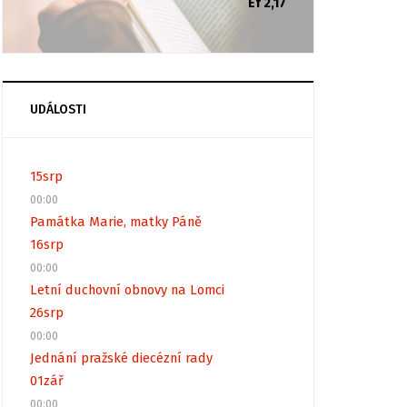
Ef 2,17
UDÁLOSTI
15
srp
00:00
Památka Marie, matky Páně
16
srp
00:00
Letní duchovní obnovy na Lomci
26
srp
00:00
Jednání pražské diecézní rady
01
zář
00:00