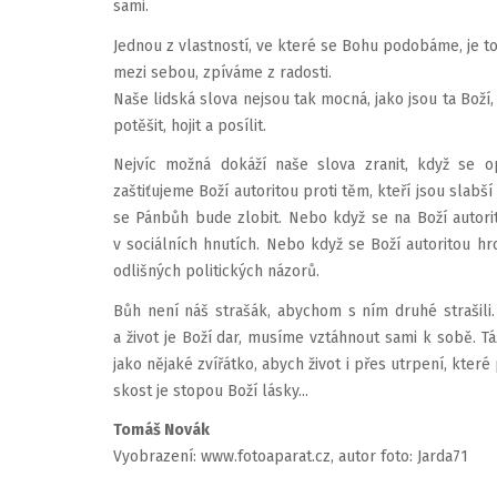
sami.
Jednou z vlastností, ve které se Bohu po­dobáme, je 
mezi sebou, zpíváme z radosti.
Naše lidská slova nejsou tak mocná, jako jsou ta Boží, 
po­těšit, hojit a posílit.
Nejvíc možná dokáží naše slova zranit, když se o
zaštiťujeme Boží autoritou proti těm, kteří jsou slabš
se Pánbůh bude zlobit. Nebo když se na Boží autorit
v sociálních hnu­tích. Nebo když se Boží autoritou h
odlišných poli­tických názorů.
Bůh není náš strašák, abychom s ním druhé strašili.
a život je Boží dar, musíme vztáhnout sami k sobě. Tá
jako nějaké zvířátko, abych život i přes utrpení, které 
skost je stopou Boží lásky...
Tomáš Novák
Vyobrazení: www.fotoaparat.cz, autor foto: Jarda71