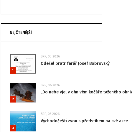
NEJČTENĚJŠÍ
SRP, 03 2026
Odešel bratr farář Josef Bobrovský
1
SRP, 06 2026
„Do nebe vjel v ohnivém kočáře taženého ohni
2
SRP, 05 2026
Východočeští zvou s předstihem na své akce
3