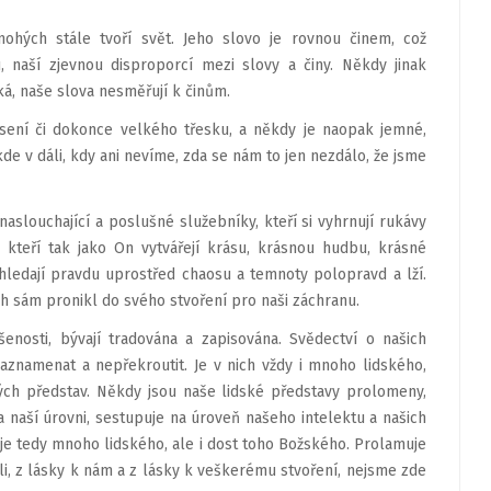
ohých stále tvoří svět. Jeho slovo je rovnou činem, což
 naší zjevnou disproporcí mezi slovy a činy. Někdy jinak
ká, naše slova nesměřují k činům.
sení či dokonce velkého tře­sku, a někdy je naopak jemné,
někde v dáli, kdy ani nevíme, zda se nám to jen nezdálo, že jsme
naslouchající a poslušné služebníky, kteří si vyhrnují rukávy
, kteří tak jako On vytvářejí krásu, krásnou hudbu, krásné
 hledají pravdu uprostřed chaosu a temnoty polopravd a lží.
Bůh sám pronikl do svého stvoření pro naši záchranu.
nosti, bývají tradována a za­pisována. Svědectví o našich
aznamenat a nepřekroutit. Je v nich vždy i mnoho lidského,
ch představ. Někdy jsou naše lidské představy prolomeny,
a naší úrovni, sestupuje na úroveň našeho intelektu a našich
 je tedy mnoho lidského, ale i dost toho Božského. Prolamuje
ili, z lásky k nám a z lásky k veškerému stvoření, nejsme zde