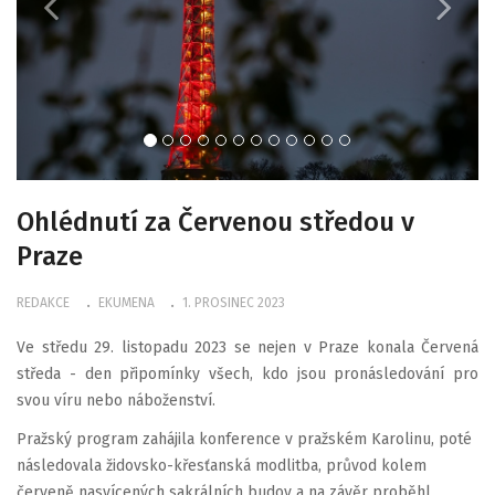
Ohlédnutí za Červenou středou v
Praze
REDAKCE
EKUMENA
1. PROSINEC 2023
Ve středu 29. listopadu 2023 se nejen v Praze konala Červená
středa - den připomínky všech, kdo jsou pronásledování pro
svou víru nebo náboženství.
Pražský program zahájila konference v pražském Karolinu, poté
následovala židovsko-křesťanská modlitba, průvod kolem
červeně nasvícených sakrálních budov a na závěr proběhl