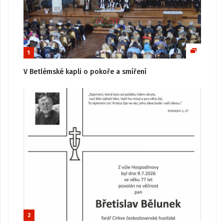
1
V Betlémské kapli o pokoře a smíření
2