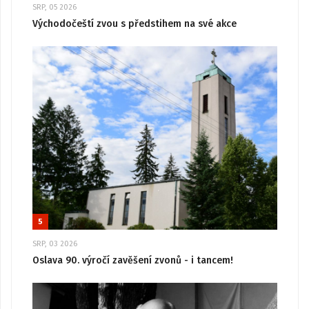
SRP, 05 2026
Východočeští zvou s předstihem na své akce
5
SRP, 03 2026
Oslava 90. výročí zavěšení zvonů - i tancem!