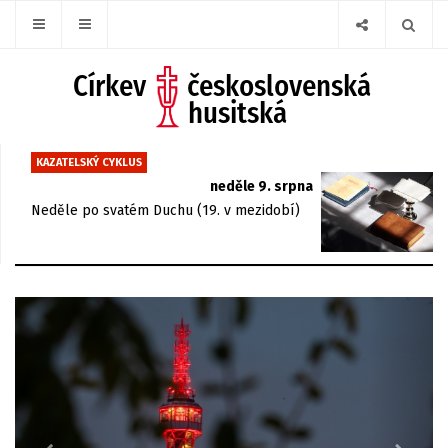
KAZATELSKÝ CYKLUS
neděle 9. srpna
Neděle po svatém Duchu (19. v mezidobí)
Previous
Next