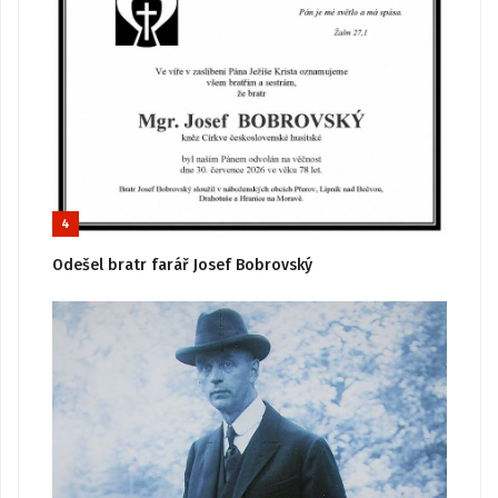
4
Odešel bratr farář Josef Bobrovský