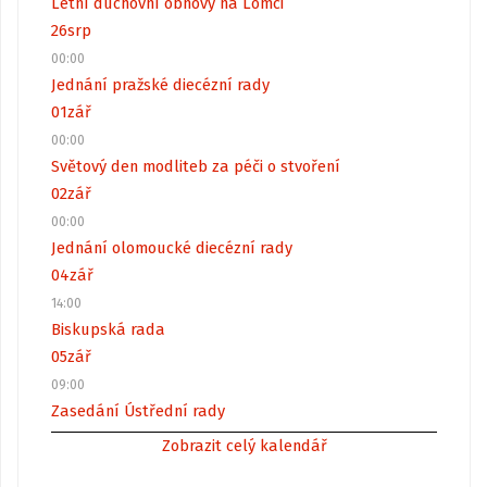
Letní duchovní obnovy na Lomci
26
srp
00:00
Jednání pražské diecézní rady
01
zář
00:00
Světový den modliteb za péči o stvoření
02
zář
00:00
Jednání olomoucké diecézní rady
04
zář
14:00
Biskupská rada
05
zář
09:00
Zasedání Ústřední rady
Zobrazit celý kalendář