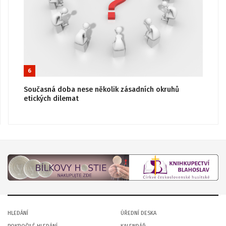
6
Současná doba nese několik zásadních okruhů
etických dilemat
HLEDÁNÍ
ÚŘEDNÍ DESKA