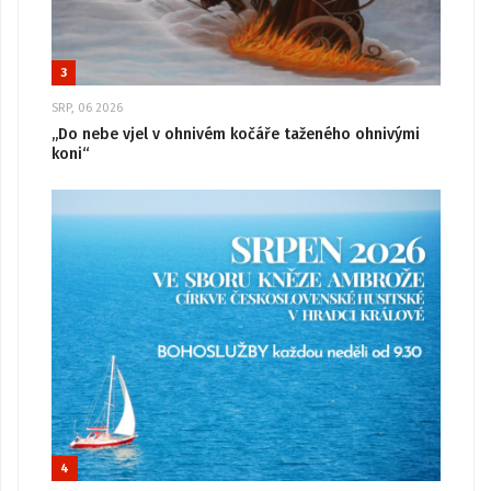
3
SRP, 06 2026
„Do nebe vjel v ohnivém kočáře taženého ohnivými
koni“
4