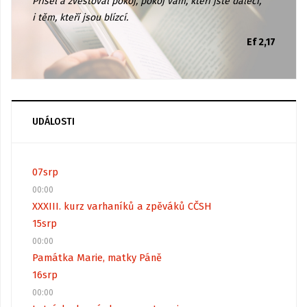
Přišel a zvěstoval pokoj, pokoj vám, kteří jste dalecí,
i těm, kteří jsou blízcí.
Ef 2,17
UDÁLOSTI
07
srp
00:00
XXXIII. kurz varhaníků a zpěváků CČSH
15
srp
00:00
Památka Marie, matky Páně
16
srp
00:00