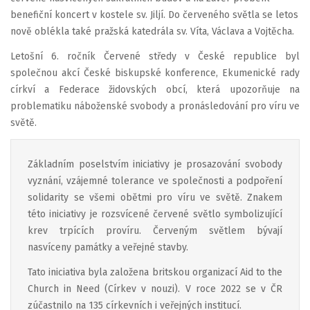
benefiční koncert v kostele sv. Jiljí. Do červeného světla se letos
nově oblékla také pražská katedrála sv. Víta, Václava a Vojtěcha.
Letošní 6. ročník Červené středy v České republice byl
společnou akcí České biskupské konference, Ekumenické rady
církví a Federace židovských obcí, která upozorňuje na
problematiku náboženské svobody a pronásledování pro víru ve
světě.
Základním poselstvím iniciativy je prosazování svobody
vyznání, vzájemné tolerance ve společnosti a podpoření
solidarity se všemi obětmi pro víru ve světě. Znakem
této iniciativy je rozsvícené červené světlo symbolizující
krev trpících províru. Červeným světlem bývají
nasvíceny památky a veřejné stavby.
Tato iniciativa byla založena britskou organizací Aid to the
Church in Need (Církev v nouzi). V roce 2022 se v ČR
zúčastnilo na 135 církevních i veřejných institucí.