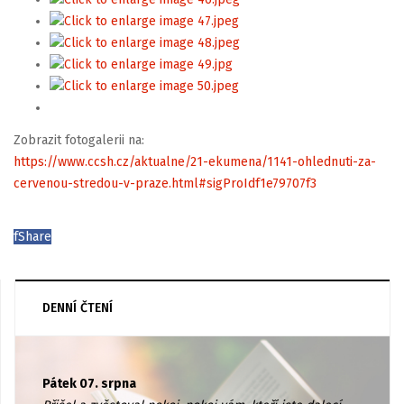
Zobrazit fotogalerii na:
https://www.ccsh.cz/aktualne/21-ekumena/1141-ohlednuti-za-
cervenou-stredou-v-praze.html#sigProIdf1e79707f3
f
Share
DENNÍ ČTENÍ
Pátek 07. srpna