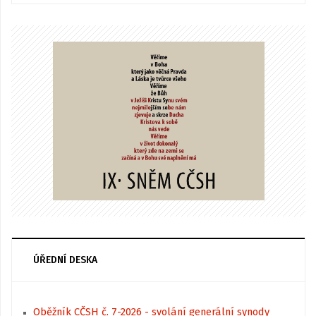
ÚŘEDNÍ DESKA
Oběžník CČSH č. 7-2026 - svolání generální synody