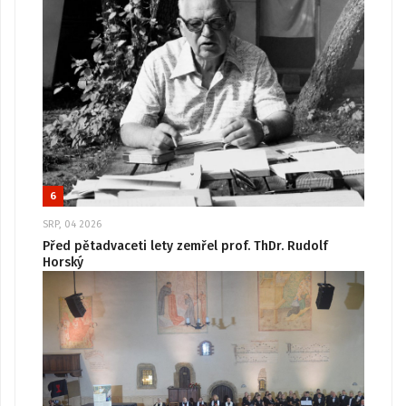
6
SRP, 04 2026
Před pětadvaceti lety zemřel prof. ThDr. Rudolf
Horský