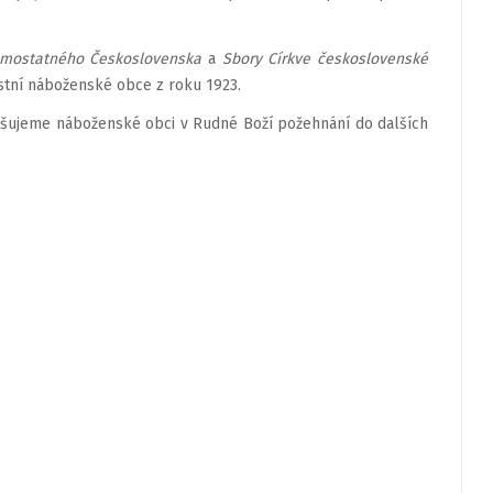
amostatného Československa
a
Sbory Církve československé
ístní náboženské obce z roku 1923.
ošujeme náboženské obci v Rudné Boží požehnání do dalších