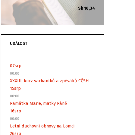
Sk 16,34
UDÁLOSTI
07
srp
00:00
XXXIII. kurz varhaníků a zpěváků CČSH
15
srp
00:00
Památka Marie, matky Páně
16
srp
00:00
Letní duchovní obnovy na Lomci
26
srp