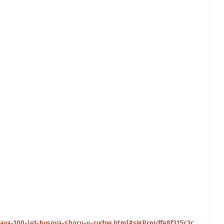
lava-100-let-husova-sboru-v-rudne.html#sigProIdfe8f315c3c