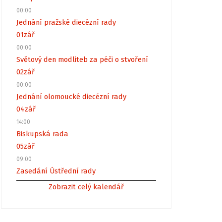
00:00
Jednání pražské diecézní rady
01
zář
00:00
Světový den modliteb za péči o stvoření
02
zář
00:00
Jednání olomoucké diecézní rady
04
zář
14:00
Biskupská rada
05
zář
09:00
Zasedání Ústřední rady
Zobrazit celý kalendář