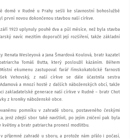
vě domě v Rudné u Prahy sešli ke slavnostní bohoslužbě
 byl první novou dokončenou stavbou naší církve.
 září 1923 uplynuly pouhé dva a půl měsíce, než byla stavba
arský navíc mezitím doporučil její rozšíření, takže základní
řky Renata Wesleyová a Jana Šmardová Koulová, bratr kazatel
patriarcha Tomáš Butta, který posloužil kázáním. Během
Místní ekumenu zastupoval farář římskokatolické farnosti
išek Vehovský, z naší církve se dále účastnila sestra
 Adamová a mnozí hosté z dalších náboženských obcí, takže
mci zakladatelské generace naší církve v Rudné – bratr Chot
ryvky z kroniky náboženské obce.
uovanému pomníku v zahradě sboru, postaveného českými
, jenž zdejší sbor také navštívil, po jejím zničení pak byla
 květiny a bratr patriarcha pronesl modlitbu.
v příjemné zahradě u sboru, a protože nám přálo i počasí,