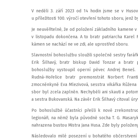
V neděli 3. září 2023 od 14 hodin jsme se v Huso
u příležitosti 100. výročí otevření tohoto sboru, jenž
Je neuvěřitelné, že od položení základního kamene v
v listopadu dokončena. A to bratr patriarcha Karel F
kámen se nachází ne ve zdi, ale uprostřed sboru.
Slavnostní bohoslužbu sloužili společně sestry fará
Erik Šilhavý, bratr biskup David Tonzar a bratr 
bohoslužby vystoupil operní pěvec Andrej Beneš. 
Rudná-Hořelice bratr premonstrát Norbert Frant
zmocněnkyně Eva Mlezivová, sesstra vikářka Růžena
sbor byl zcela zaplněn. Nechyběli ani skauti a poto
a sestra Bukovanská. Na závěr Erik Šilhavý citoval ú
Po bohoslužbě účastníci přešli k nově zrekonstr
legionáři, na němž byla původně socha T. G. Masaryka
nahrazena bustou Mistra Jana Husa. Zde byly položeny
Následovalo milé posezení u bohatého občerstvení 