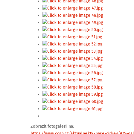
Zobrazit fotogalerii na:
https://www.ccsh.cz/aktualne/19-nase-cirkev/975-os