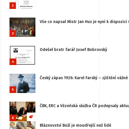
2
Vše co napsal Mistr Jan Hus je nyní k dispozici 
3
Odešel bratr farář Josef Bobrovský
4
Český zápas 1926: Karel Farský – zjištění vážn
5
ČBK, ERC a Vězeňská služba ČR podepsaly aktu
6
Bláznovství Boží je moudřejší než lidé