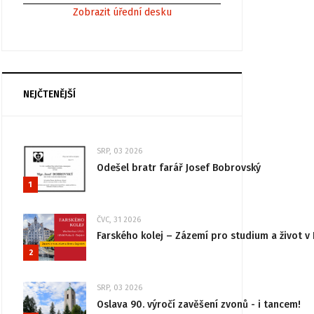
Zobrazit úřední desku
NEJČTENĚJŠÍ
SRP, 03 2026
Odešel bratr farář Josef Bobrovský
1
ČVC, 31 2026
Farského kolej – Zázemí pro studium a život v 
2
SRP, 03 2026
Oslava 90. výročí zavěšení zvonů - i tancem!