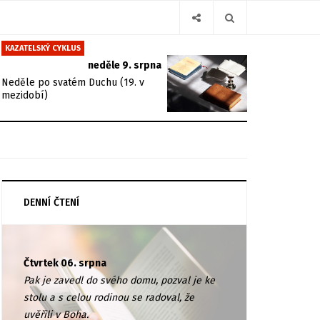
KAZATELSKÝ CYKLUS
neděle 9. srpna
Neděle po svatém Duchu (19. v
mezidobí)
DENNÍ ČTENÍ
Čtvrtek 06. srpna
Pak je zavedl do svého domu, pozval je ke
stolu a s celou rodinou se radoval, že
uvěřili v Boha.