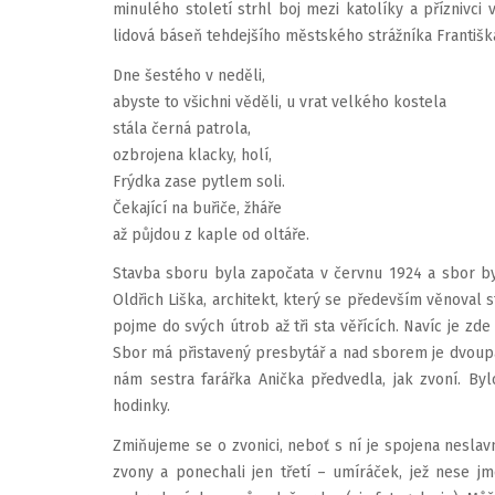
minulého století strhl boj mezi katolíky a příznivci 
lidová báseň tehdejšího městského strážníka Františka
Dne šestého v neděli,
abyste to všichni věděli, u vrat velkého kostela
stála černá patrola,
ozbrojena klacky, holí,
Frýdka zase pytlem soli.
Čekající na buřiče, žháře
až půjdou z kaple od oltáře.
Stavba sboru byla započata v červnu 1924 a sbor byl
Oldřich Liška, architekt, který se především věnoval
pojme do svých útrob až tři sta věřících. Navíc je zd
Sbor má přistavený presbytář a nad sborem je dvoupa
nám sestra farářka Anička předvedla, jak zvoní. B
hodinky.
Zmiňujeme se o zvonici, neboť s ní je spojena neslav
zvony a ponechali jen třetí – umíráček, jež nese j