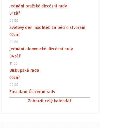
Jednání pražské diecézní rady
01
zář
00:00
Světový den modliteb za péči o stvoření
02
zář
00:00
Jednání olomoucké diecézní rady
04
zář
14:00
Biskupská rada
05
zář
09:00
Zasedání Ústřední rady
Zobrazit celý kalendář