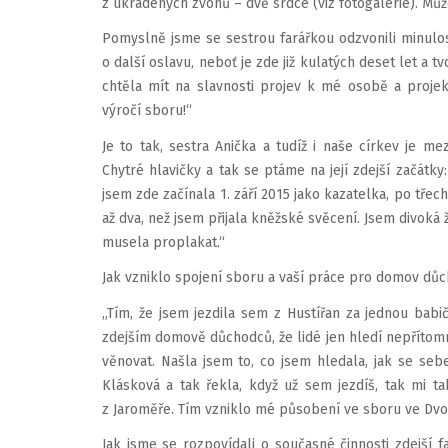
z ukradených zvonů – dvě srdce (viz fotogalerie). Mů
Pomyslně jsme se sestrou farářkou odzvonili minulos
o další oslavu, neboť je zde již kulatých deset let a 
chtěla mít na slavnosti projev k mé osobě a projek
výročí sboru!“
Je to tak, sestra Anička a tudíž i naše církev je m
Chytré hlavičky a tak se ptáme na její zdejší začátk
jsem zde začínala 1. září 2015 jako kazatelka, po tře
až dva, než jsem přijala kněžské svěcení. Jsem divoká
musela proplakat.“
Jak vzniklo spojení sboru a vaší práce pro domov dů
„Tím, že jsem jezdila sem z Hustířan za jednou babi
zdejším domově důchodců, že lidé jen hledí nepřítomn
věnovat. Našla jsem to, co jsem hledala, jak se sebe
Klásková a tak řekla, když už sem jezdíš, tak mi 
z Jaroměře. Tím vzniklo mé působení ve sboru ve Dvoře
Jak jsme se rozpovídali o současné činnosti zdejší f