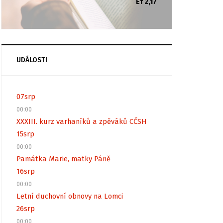
Ef 2,17
UDÁLOSTI
07
srp
00:00
XXXIII. kurz varhaníků a zpěváků CČSH
15
srp
00:00
Památka Marie, matky Páně
16
srp
00:00
Letní duchovní obnovy na Lomci
26
srp
00:00