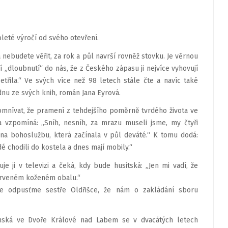
oleté výročí od svého otevření.
 nebudete věřit, za rok a půl navrší rovněž stovku. Je věrnou
í „dloubnutí“ do nás, že z Českého zápasu ji nejvíce vyhovují
etřila.“ Ve svých více než 98 letech stále čte a navíc také
ednu ze svých knih, román Jana Eyrová.
mnívat, že pramení z tehdejšího poměrně tvrdého života ve
a vzpomíná: „Sníh, nesníh, za mrazu museli jsme, my čtyři
 na bohoslužbu, která začínala v půl deváté.“ K tomu dodá:
é chodili do kostela a dnes mají mobily.“
e ji v televizi a čeká, kdy bude husitská: „Jen mi vadí, že
 červeném koženém obalu.“
ale odpusťme sestře Oldřišce, že nám o zakládání sboru
línská ve Dvoře Králové nad Labem se v dvacátých letech