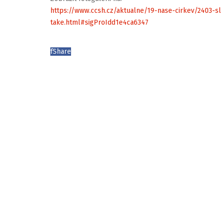
https://www.ccsh.cz/aktualne/19-nase-cirkev/2403-sl
take.html#sigProIdd1e4ca6347
f
Share