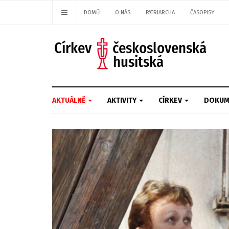
DOMŮ
O NÁS
PATRIARCHA
ČASOPISY
AKTUÁLNĚ
AKTIVITY
CÍRKEV
DOKUM
Previous