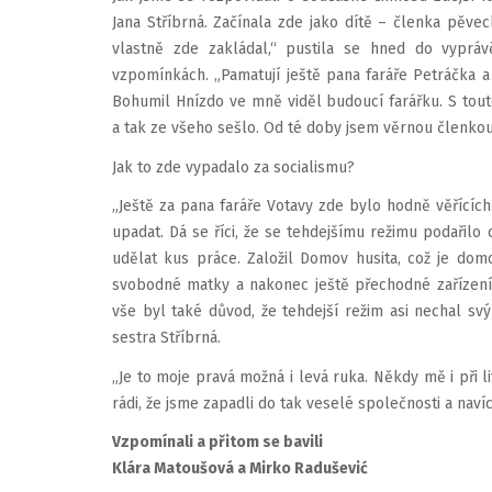
Jana Stříbrná. Začínala zde jako dítě – členka pěvec
vlastně zde zakládal,“ pustila se hned do vypráv
vzpomínkách. „Pamatují ještě pana faráře Petráčka a
Bohumil Hnízdo ve mně viděl budoucí farářku. S tout
a tak ze všeho sešlo. Od té doby jsem věrnou členko
Jak to zde vypadalo za socialismu?
„Ještě za pana faráře Votavy zde bylo hodně věřícíc
upadat. Dá se říci, že se tehdejšímu režimu podařilo c
udělat kus práce. Založil Domov husita, což je do
svobodné matky a nakonec ještě přechodné zařízení pr
vše byl také důvod, že tehdejší režim asi nechal s
sestra Stříbrná.
„Je to moje pravá možná i levá ruka. Někdy mě i při l
rádi, že jsme zapadli do tak veselé společnosti a naví
Vzpomínali a přitom se bavili
Klára Matoušová a Mirko Radušević