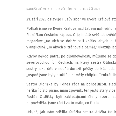
RADUŠEVIČ MIRKO
NAŠE CÍRKEV
11. ZÁŘÍ 2025
21. září 2025 oslavuje Husův sbor ve Dvoře Králové st
Potkali jsme ve Dvoře Králové nad Labem naši věřící a
čtenářkou Českého zápasu. O její stálé svěžesti svědč
magazíny: „Do nich se dobře balí knížky, abych je š
v angličtině. „To abych si trénovala paměť,“ ukazuje j
Kdyby někdo pátral po dlouhověkosti, můžeme se do
severovýchodních Čechách, na který sestra Oldřišk
sestry, jako děti v neděli dorazit pěšky do Náchoda
„Aspoň jsme byly otužilé a neměly chřipku. Tenkrát lid
Sestra Oldřiška by i dnes ráda na bohoslužbu, sleduj
neříkají číslo písně, mám zpěvník, ten ještě starý v
Rodiče Oldřišky byli zakládajícími členy sboru, 
nepověděla. Jsme rádi i za to málo, co řekla.
Údajně, jak nám sdělila farářka sestra Anička Ho