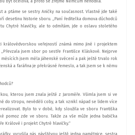
žou být ocelová, a proto se zřejmě Němcům nehodila.
t a ptáme se sestry Aničky na současnost. Vlastně jde také
tvoří desetinu historie sboru. „Paní ředitelka domova důchodců
tu Chytré hlavičky, ale to odmítám, jde o oslavu stoletého
ezi královédvorskou veřejností známá mimo jiné i projektem
y: „Převzala jsem sbor po sestře Františce Kláskové. Nejprve
ch měsících jsem měla jáhenské svěcení a pak ještě trvalo rok
 ženská a farářina je překrásné řemeslo, a tak jsem se k němu
chodců?
čkou, kterou jsem znala ještě z Jaroměře. Všimla jsem si ve
ě do stropu, nevěděli coby, a tak vznikl nápad se lidem více
realizovat. Bylo to v době, kdy sloužila ve sboru Františka
také pomoz zde ve sboru. Takže za vše může jedna babička
 Králové i projekt Chytré hlavičky.“
arářky, vyrušila nás návštěvou ještě jedna pamětnice, sestra