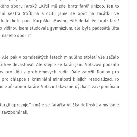
kého sboru Farský. „Křtil mě zde bratr farář Hnízdo. Ten to
ění sestra Stříbrná a ocitli jsme se opět na začátku ve
 katechetu pana Karpíška. Musím ještě dodat, že bratr farář
o vidinou jsem studovala gymnázium, ale byla padesátá léta
u našeho sboru.“
h. Ale pak v osmdesátých letech minulého století vše začalo
írkev devastovat. Ale stejně se faráři Janu Votavovi podařilo
mov pro děti z problémových rodin. Dále založil Domov pro
o chlapce s kriminální minulostí k jejich resocializaci. To
vým způsobem faráře Votavu takzvaně dýchat,“ zavzpomínala
iturgii opravuje,“ směje se farářka Anička Holínská a my jsme
c zavzpomínali.