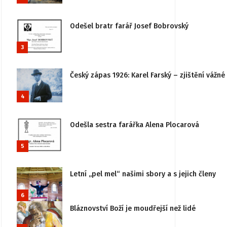
Odešel bratr farář Josef Bobrovský
3
Český zápas 1926: Karel Farský – zjištění vážn
4
Odešla sestra farářka Alena Plocarová
5
Letní „pel mel“ našimi sbory a s jejich členy
6
Bláznovství Boží je moudřejší než lidé