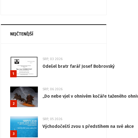
NEJČTENĚJŠÍ
SRP, 03 2026
Odešel bratr farář Josef Bobrovský
1
SRP, 06 2026
„Do nebe vjel v ohnivém kočáře taženého ohni
2
SRP, 05 2026
Východočeští zvou s předstihem na své akce
3