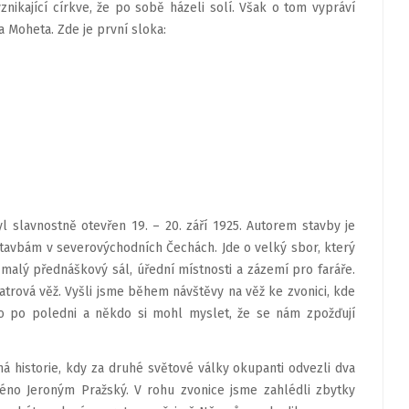
vznikající církve, že po sobě házeli solí. Však o tom vypráví
 Moheta. Zde je první sloka:
 slavnostně otevřen 19. – 20. září 1925. Autorem stavby je
 stavbám v severovýchodních Čechách. Jde o velký sbor, který
e malý přednáškový sál, úřední místnosti a zázemí pro faráře.
trová věž. Vyšli jsme během návštěvy na věž ke zvonici, kde
ylo po poledni a někdo si mohl myslet, že se nám zpožďují
ná historie, kdy za druhé světové války okupanti odvezli dva
méno Jeroným Pražský. V rohu zvonice jsme zahlédli zbytky