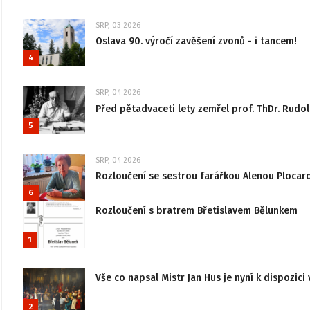
SRP, 03 2026
Oslava 90. výročí zavěšení zvonů - i tancem!
4
SRP, 04 2026
Před pětadvaceti lety zemřel prof. ThDr. Rudo
5
SRP, 04 2026
Rozloučení se sestrou farářkou Alenou Plocar
6
Rozloučení s bratrem Břetislavem Bělunkem
1
Vše co napsal Mistr Jan Hus je nyní k dispozici 
2