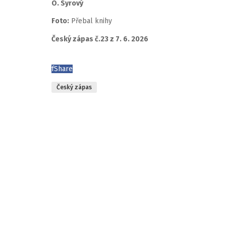
O. Syrový
Foto:
Přebal knihy
Český zápas č.23 z 7. 6. 2026
f
Share
Český zápas