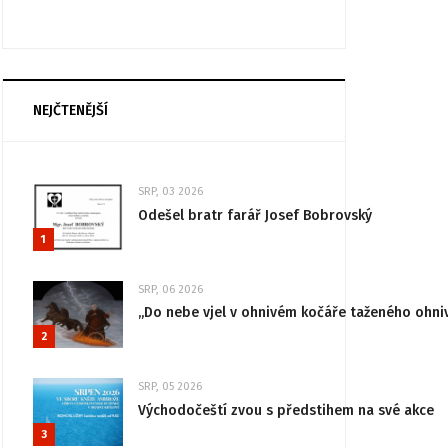
NEJČTENĚJŠÍ
SRP, 03 2026
Odešel bratr farář Josef Bobrovský
1
SRP, 06 2026
„Do nebe vjel v ohnivém kočáře taženého ohni
2
SRP, 05 2026
Východočeští zvou s předstihem na své akce
3