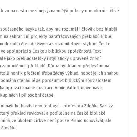
Slovo na cestu mezi nejvýznamnější pokusy o moderní a čtivé
o současného jazyka tak, aby mu rozuměl i člověk bez hlubší
tom na zahraniční projekty parafrázovaných překladů Bible,
it moderního čtenáře živým a srozumitelným stylem. České
 ve spolupráci s Českou biblickou společností. Text
le jako překladatelsky i stylisticky upravené znění
h zahraničních překladů. Důraz byl kladen především na
telů není k přečtení třeba žádný výklad, neboť jejich snahou
yk pomáhá čtenáři lépe porozumět biblickým souvislostem
ká úprava i známé ilustrace Annie Vallottonové navíc
 skupinách i při osobní četbě.
ení našeho husitského teologa – profesora Zdeňka Sázavy
který překlad revidoval a podílel se na české biblické
pomíná, že úkolem církve není pouze Písmo uchovávat, ale
 člověka.