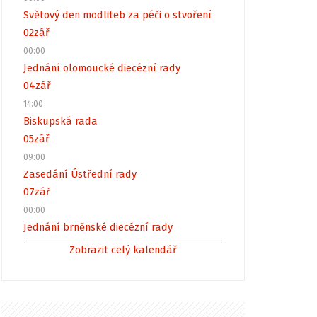
Světový den modliteb za péči o stvoření
02
zář
00:00
Jednání olomoucké diecézní rady
04
zář
14:00
Biskupská rada
05
zář
09:00
Zasedání Ústřední rady
07
zář
00:00
Jednání brněnské diecézní rady
Zobrazit celý kalendář