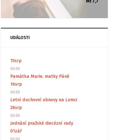
Mt 7,7
UDÁLOSTI
15
srp
00:00
Památka Marie, matky Páně
16
srp
00:00
Letní duchovní obnovy na Lomci
26
srp
00:00
Jednání pražské diecézní rady
01
zář
00:00