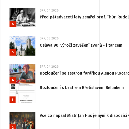
SRP, 04 2026
Před pětadvaceti lety zemřel prof. ThDr. Rudo
4
SRP, 03 2026
Oslava 90. výročí zavěšení zvonů - i tancem!
5
SRP, 04 2026
Rozloučení se sestrou farářkou Alenou Plocar
6
Rozloučení s bratrem Břetislavem Bělunkem
1
Vše co napsal Mistr Jan Hus je nyní k dispozici 
2