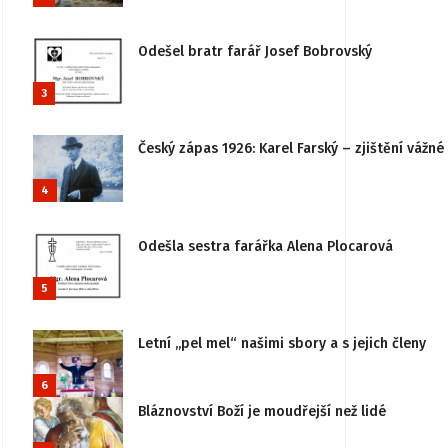
Odešel bratr farář Josef Bobrovský
3
Český zápas 1926: Karel Farský – zjištění vážn
4
Odešla sestra farářka Alena Plocarová
5
Letní „pel mel“ našimi sbory a s jejich členy
6
Bláznovství Boží je moudřejší než lidé