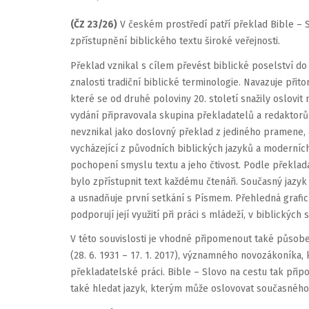
(ČZ 23/26)
V českém prostředí patří překlad Bible – 
zpřístupnění biblického textu široké veřejnosti.
Překlad vznikal s cílem převést biblické poselství d
znalosti tradiční biblické terminologie. Navazuje při
které se od druhé poloviny 20. století snažily oslov
vydání připravovala skupina překladatelů a redaktorů
nevznikal jako doslovný překlad z jediného pramene, a
vycházející z původních biblických jazyků a moderníc
pochopení smyslu textu a jeho čtivost. Podle překlada
bylo zpřístupnit text každému čtenáři. Současný jaz
a usnadňuje první setkání s Písmem. Přehledná grafic
podporují její využití při práci s mládeží, v biblických
V této souvislosti je vhodné připomenout také působ
(28. 6. 1931 – 17. 1. 2017), významného novozákoníka, 
překladatelské práci. Bible – Slovo na cestu tak při
také hledat jazyk, kterým může oslovovat současného