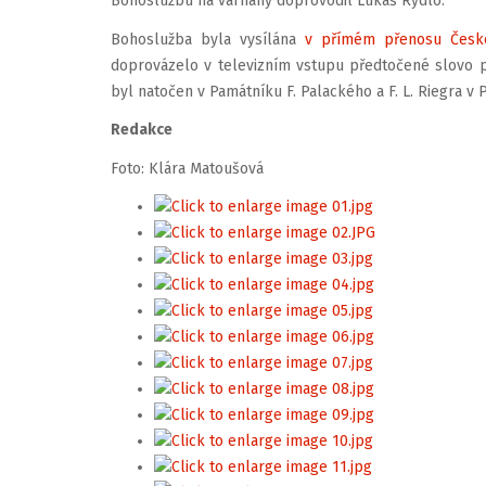
Bohoslužbu na varhany doprovodil Lukáš Rýdlo.
Bohoslužba byla vysílána
v přímém přenosu České
doprovázelo v televizním vstupu předtočené slovo pr
byl natočen v Památníku F. Palackého a F. L. Riegra v 
Redakce
Foto: Klára Matoušová