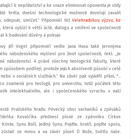
ahající k nepřátelství a ke snaze eliminovat oponenta je vždy
tě hrdla, dnešní technologické možnosti dovolují zavalit
, odepsat, umlčet.“ Připomněl též
Velehradskou výzvu, ke
ě, která vybízí k větší úctě, dialogu a smíření ve společnosti
val k budování důvěry a pokoje.
lovy Jiří Vogel připomněl vedle Jana Husa také Jeronýma
ého náboženského myšlení pro život společnosti, řekl: „Je
tně náboženství. A právě všechny teologické fakulty, které
m způsobem podílejí, protože jejich absolventi působí v celé
nebo v sociálních službách.“ Na závěr pak vyjádřil přání, "...
o znamená pro teologii, pro univerzitu, totiž počátek této
olik intelektuálního, ale i společenského vzruchu v naší
ě Žestě Pražského hradu. Pěvecký sbor varhaníků a zpěváků
Zdeňka Kovalčíka přednesl písně ze zpěvníku Církve
Kriste, Synu Boží, Jediný Synu, Pojďte, bratří, pojďte spolu,
, Ó zůstaň se mnou a na závěr píseň Ó Bože, Světlo naše.