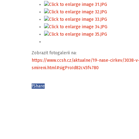
Zobrazit fotogalerii na:
https://www.ccsh.cz/aktualne/19-nase-cirkev/3038-
smireni.html#sigProId82c45f4780
f
Share