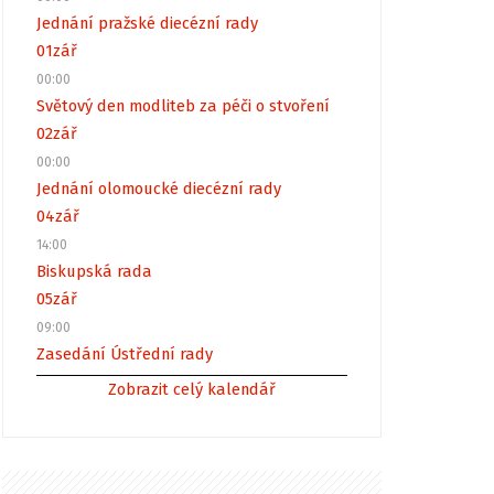
Jednání pražské diecézní rady
01
zář
00:00
Světový den modliteb za péči o stvoření
02
zář
00:00
Jednání olomoucké diecézní rady
04
zář
14:00
Biskupská rada
05
zář
09:00
Zasedání Ústřední rady
Zobrazit celý kalendář