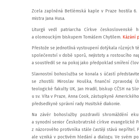
Zcela zaplněná Betlémská kaple v Praze hostila 6.
mistra Jana Husa.
Liturgii vedl patriarcha Církve československé
a olomouckým biskupem Tomášem Chytilem.
Kázání 
Přestože se jednotlivá vystoupení dotýkala různých t
společenství v době sporů, nejistoty a rostoucího na
a soustředil se na pokoj jako předpoklad smíření čl
Slavnostní bohoslužba se konala s účastí představitel
se zhostili: Miroslav Houška, finanční zpravodaj Ú
teologické fakulty UK, Jan Hradil, biskup CČSH na Slo
u sv. Víta v Praze, Anna Cook, zástupkyně Amerického
předsedkyně správní rady Husitské diakonie.
Na závěr bohoslužby pozdravili shromáždění ekum
a synodní senior Českobratrské církve evangelické P
z názorového protivníka stále častěji stává nepřítel
ale vzniká v poctivém hledání a dialogu. Ve svém 