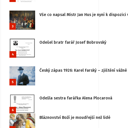
Vše co napsal Mistr Jan Hus je nyní k dispozici 
3
Odešel bratr farář Josef Bobrovský
4
Český zápas 1926: Karel Farský – zjištění vážn
5
Odešla sestra farářka Alena Plocarová
6
Bláznovství Boží je moudřejší než lidé