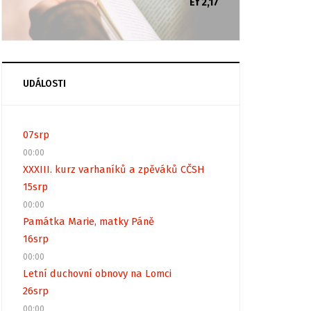
Ef 2,17
UDÁLOSTI
07
srp
00:00
XXXIII. kurz varhaníků a zpěváků CČSH
15
srp
00:00
Památka Marie, matky Páně
16
srp
00:00
Letní duchovní obnovy na Lomci
26
srp
00:00