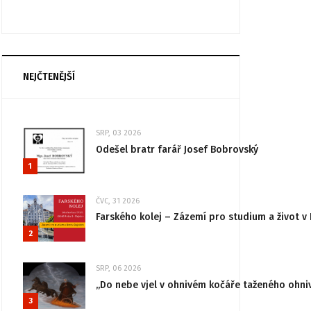
NEJČTENĚJŠÍ
SRP, 03 2026
Odešel bratr farář Josef Bobrovský
1
ČVC, 31 2026
Farského kolej – Zázemí pro studium a život v 
2
SRP, 06 2026
„Do nebe vjel v ohnivém kočáře taženého ohni
3