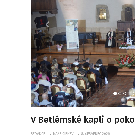
V Betlémské kapli o poko
REDAKCE
NAŠE CÍRKEV
8. ČERVENEC 2026