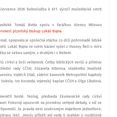
 července 2026 bohoslužbu k 611. výročí mučednické smrti
 husitské Tomáš Butta spolu s farářkou Alenou Milovou
pronesl plzeňský biskup Lukáš Bujna
.
émat, spojovala je společná otázka: co drží pohromadě lidské
pětí. Lukáš Bujna ve svém kázání vyšel z Husovy Řeči o míru
ověka se sebou samým, s druhými i s Bohem.
ů církví a širší veřejnosti. Četby biblických veršů a přímluv
střední rady CČSH, Elizaveta Kibireva, studentka Husitské
vensku, Vojtěch Eliáš, sídelní kanovník Metropolitní kapituly
 Sokola, Ivo Koranda, vojenský kaplan CČSH a Olga Líbalová,
eničtí hosté. Teolog, předseda Ekumenické rady církví
avel Pokorný upozornil na proměnu veřejné debaty, v níž se
. Připomněl, že pravda není soukromým majetkem jednotlivce,
pozdravu řekl: „Husův příběh mě vede k úvahám o rozdělené