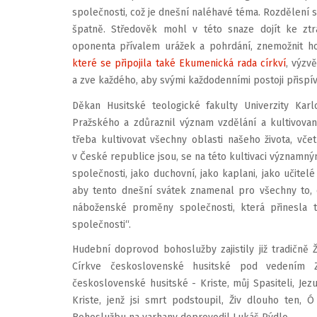
společnosti, což je dnešní naléhavé téma. Rozdělení s
špatně. Středověk mohl v této snaze dojít ke ztrá
oponenta přívalem urážek a pohrdání, znemožnit ho
které se připojila také Ekumenická rada církví
, výzv
a zve každého, aby svými každodenními postoji přispí
Děkan Husitské teologické fakulty Univerzity Kar
Pražského a zdůraznil význam vzdělání a kultivovan
třeba kultivovat všechny oblasti našeho života, vče
v České republice jsou, se na této kultivaci významný
společnosti, jako duchovní, jako kaplani, jako učitelé 
aby tento dnešní svátek znamenal pro všechny to, c
náboženské proměny společnosti, která přinesla t
společnosti“.
Hudební doprovod bohoslužby zajistily již tradičn
Církve československé husitské pod vedením 
československé husitské - Kriste, můj Spasiteli, Jezu 
Kriste, jenž jsi smrt podstoupil, Živ dlouho ten