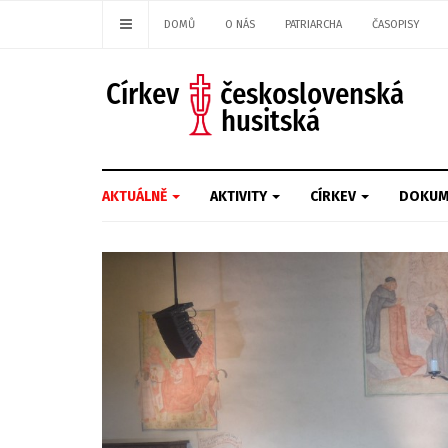
DOMŮ
O NÁS
PATRIARCHA
ČASOPISY
AKTUÁLNĚ
AKTIVITY
CÍRKEV
DOKUM
Previous