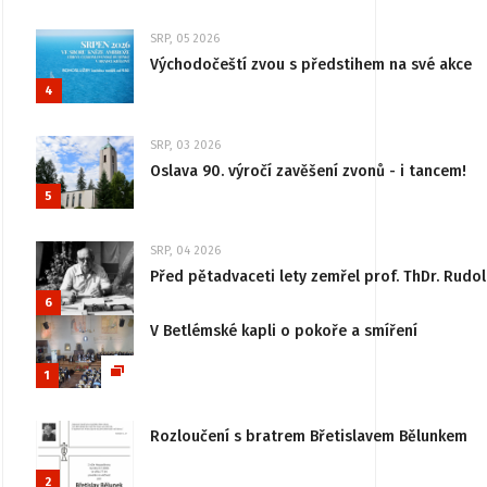
SRP, 05 2026
Východočeští zvou s předstihem na své akce
4
SRP, 03 2026
Oslava 90. výročí zavěšení zvonů - i tancem!
5
SRP, 04 2026
Před pětadvaceti lety zemřel prof. ThDr. Rudo
6
V Betlémské kapli o pokoře a smíření
1
Rozloučení s bratrem Břetislavem Bělunkem
2