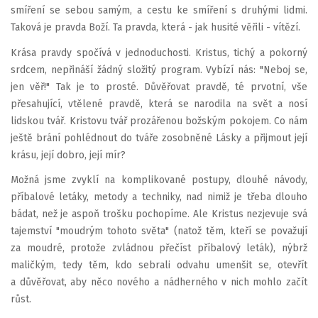
smíření se sebou samým, a cestu ke smíření s druhými lidmi.
Taková je pravda Boží. Ta pravda, která - jak husité věřili - vítězí.
Krása pravdy spočívá v jednoduchosti. Kristus, tichý a pokorný
srdcem, nepřináší žádný složitý program. Vybízí nás: "Neboj se,
jen věř!" Tak je to prosté. Důvěřovat pravdě, té prvotní, vše
přesahující, vtělené pravdě, která se narodila na svět a nosí
lidskou tvář. Kristovu tvář prozářenou božským pokojem. Co nám
ještě brání pohlédnout do tváře zosobněné Lásky a přijmout její
krásu, její dobro, její mír?
Možná jsme zvyklí na komplikované postupy, dlouhé návody,
příbalové letáky, metody a techniky, nad nimiž je třeba dlouho
bádat, než je aspoň trošku pochopíme. Ale Kristus nezjevuje svá
tajemství "moudrým tohoto světa" (natož těm, kteří se považují
za moudré, protože zvládnou přečíst příbalový leták), nýbrž
maličkým, tedy těm, kdo sebrali odvahu umenšit se, otevřít
a důvěřovat, aby něco nového a nádherného v nich mohlo začít
růst.