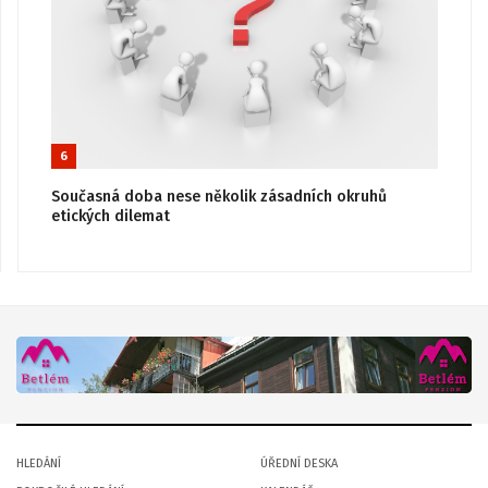
6
Současná doba nese několik zásadních okruhů
etických dilemat
HLEDÁNÍ
ÚŘEDNÍ DESKA