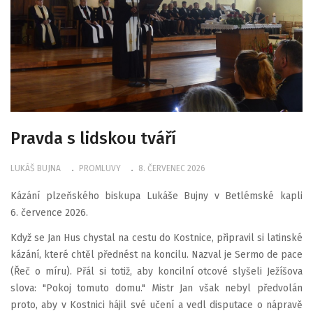
Pravda s lidskou tváří
LUKÁŠ BUJNA
PROMLUVY
8. ČERVENEC 2026
Kázání plzeňského biskupa Lukáše Bujny v Betlémské kapli
6. července 2026.
Když se Jan Hus chystal na cestu do Kostnice, připravil si latinské
kázání, které chtěl přednést na koncilu. Nazval je Sermo de pace
(Řeč o míru). Přál si totiž, aby koncilní otcové slyšeli Ježíšova
slova: "Pokoj tomuto domu." Mistr Jan však nebyl předvolán
proto, aby v Kostnici hájil své učení a vedl disputace o nápravě