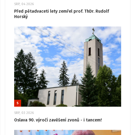
SRP, 04 2026
Před pětadvaceti lety zemřel prof. ThDr. Rudolf
Horský
5
SRP, 03 2026
Oslava 90. výročí zavěšení zvonů - i tancem!