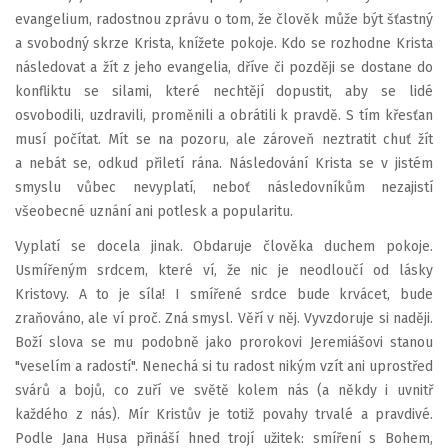
evangelium, radostnou zprávu o tom, že člověk může být šťastný
a svobodný skrze Krista, knížete pokoje. Kdo se rozhodne Krista
následovat a žít z jeho evangelia, dříve či později se dostane do
konfliktu se silami, které nechtějí dopustit, aby se lidé
osvobodili, uzdravili, proměnili a obrátili k pravdě. S tím křesťan
musí počítat. Mít se na pozoru, ale zároveň neztratit chuť žít
a nebát se, odkud přiletí rána. Následování Krista se v jistém
smyslu vůbec nevyplatí, neboť následovníkům nezajistí
všeobecné uznání ani potlesk a popularitu.
Vyplatí se docela jinak. Obdaruje člověka duchem pokoje.
Usmířeným srdcem, které ví, že nic je neodloučí od lásky
Kristovy. A to je síla! I smířené srdce bude krvácet, bude
zraňováno, ale ví proč. Zná smysl. Věří v něj. Vyvzdoruje si naději.
Boží slova se mu podobně jako prorokovi Jeremiášovi stanou
"veselím a radostí". Nenechá si tu radost nikým vzít ani uprostřed
svárů a bojů, co zuří ve světě kolem nás (a někdy i uvnitř
každého z nás). Mír Kristův je totiž povahy trvalé a pravdivé.
Podle Jana Husa přináší hned trojí užitek: smíření s Bohem,