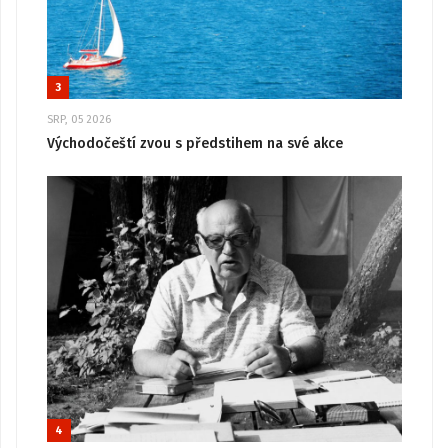
3
SRP, 05 2026
Východočeští zvou s předstihem na své akce
4