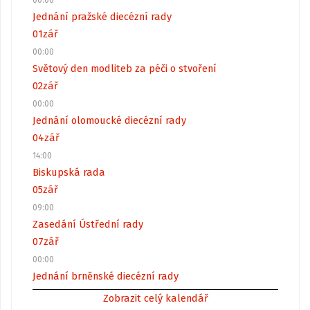
00:00
Jednání pražské diecézní rady
01
zář
00:00
Světový den modliteb za péči o stvoření
02
zář
00:00
Jednání olomoucké diecézní rady
04
zář
14:00
Biskupská rada
05
zář
09:00
Zasedání Ústřední rady
07
zář
00:00
Jednání brněnské diecézní rady
Zobrazit celý kalendář