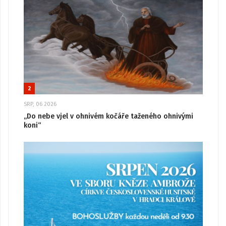
2
SRP, 06 2026
„Do nebe vjel v ohnivém kočáře taženého ohnivými
koni“