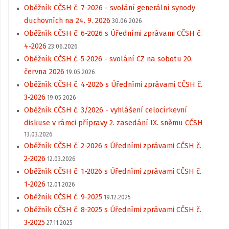
Oběžník CČSH č. 7-2026 - svolání generální synody
duchovních na 24. 9. 2026
30.06.2026
Oběžník CČSH č. 6-2026 s Úředními zprávami CČSH č.
4-2026
23.06.2026
Oběžník CČSH č. 5-2026 - svolání CZ na sobotu 20.
června 2026
19.05.2026
Oběžník CČSH č. 4-2026 s Úředními zprávami CČSH č.
3-2026
19.05.2026
Oběžník CČSH č. 3/2026 - vyhlášení celocírkevní
diskuse v rámci přípravy 2. zasedání IX. sněmu CČSH
13.03.2026
Oběžník CČSH č. 2-2026 s Úředními zprávami CČSH č.
2-2026
12.03.2026
Oběžník CČSH č. 1-2026 s Úředními zprávami CČSH č.
1-2026
12.01.2026
Oběžník CČSH č. 9-2025
19.12.2025
Oběžník CČSH č. 8-2025 s Úředními zprávami CČSH č.
3-2025
27.11.2025