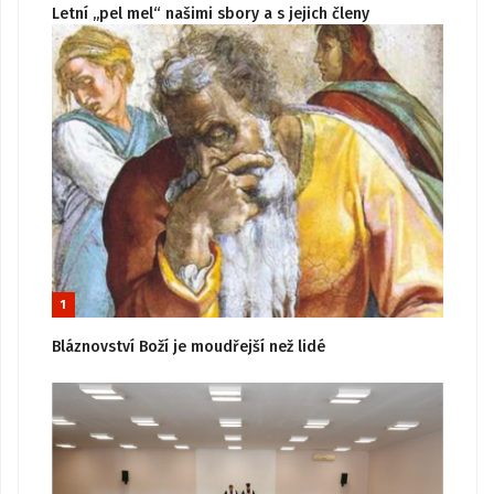
Letní „pel mel“ našimi sbory a s jejich členy
1
Bláznovství Boží je moudřejší než lidé