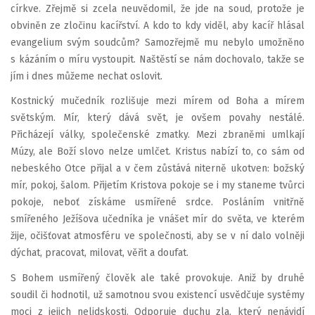
církve. Zřejmě si zcela neuvědomil, že jde na soud, protože je
obviněn ze zločinu kacířství. A kdo to kdy viděl, aby kacíř hlásal
evangelium svým soudcům? Samozřejmě mu nebylo umožněno
s kázáním o míru vystoupit. Naštěstí se nám dochovalo, takže se
jím i dnes můžeme nechat oslovit.
Kostnický mučedník rozlišuje mezi mírem od Boha a mírem
světským. Mír, který dává svět, je ovšem povahy nestálé.
Přicházejí války, společenské zmatky. Mezi zbraněmi umlkají
Múzy, ale Boží slovo nelze umlčet. Kristus nabízí to, co sám od
nebeského Otce přijal a v čem zůstává niterně ukotven: božský
mír, pokoj, šalom. Přijetím Kristova pokoje se i my staneme tvůrci
pokoje, neboť získáme usmířené srdce. Posláním vnitřně
smířeného Ježíšova učedníka je vnášet mír do světa, ve kterém
žije, očišťovat atmosféru ve společnosti, aby se v ní dalo volněji
dýchat, pracovat, milovat, věřit a doufat.
S Bohem usmířený člověk ale také provokuje. Aniž by druhé
soudil či hodnotil, už samotnou svou existencí usvědčuje systémy
moci z jejich nelidskosti. Odporuje duchu zla, který nenávidí