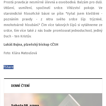
Prostá pravda je nesmírně úlevná a osvobodivá. Balzám pro duši.
Utišení, usmíření, spočinutí srdce. Vítězství pokoje. Ve
staroindické filosofické básni se píše: "Vyňal jsem kleštěmi -
poznáním pravdy - z nitra svého srdce šíp: trýznivé,
mnohotvárné hloubání." Čím více takových šípů si vytáhneme ze
srdce, tím více také z nás bude promlouvat jednoduchost, jediný
Duch - ten Kristův.
Lukáš Bujna, plzeňský biskup CČSH
Foto: Klára Matoušová
f
Share
DENNÍ ČTENÍ
Sobota 08. srpna