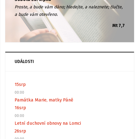
Proste, a bude vám dáno; hledejte, a naleznete; tlučte,
a bude vám otevřeno.
Mt 7,7
UDÁLOSTI
15
srp
00:00
Památka Marie, matky Páně
16
srp
00:00
Letní duchovní obnovy na Lomci
26
srp