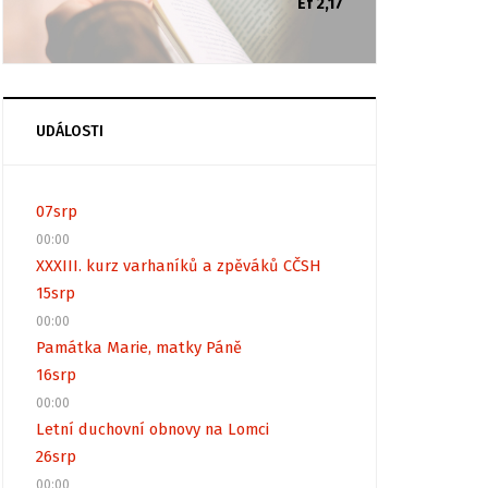
Ef 2,17
UDÁLOSTI
07
srp
00:00
XXXIII. kurz varhaníků a zpěváků CČSH
15
srp
00:00
Památka Marie, matky Páně
16
srp
00:00
Letní duchovní obnovy na Lomci
26
srp
00:00