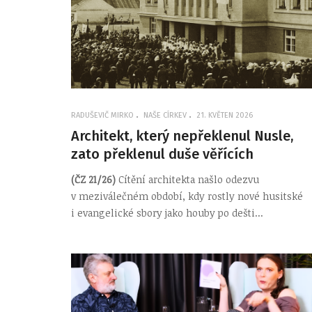
RADUŠEVIČ MIRKO
NAŠE CÍRKEV
21. KVĚTEN 2026
Architekt, který nepřeklenul Nusle,
zato překlenul duše věřících
(ČZ 21/26)
Cítění architekta našlo odezvu
v meziválečném období, kdy rostly nové husitské
i evangelické sbory jako houby po dešti...