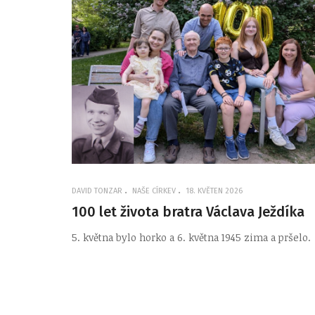
DAVID TONZAR
NAŠE CÍRKEV
18. KVĚTEN 2026
100 let života bratra Václava Ježdíka
5. května bylo horko a 6. května 1945 zima a pršelo.