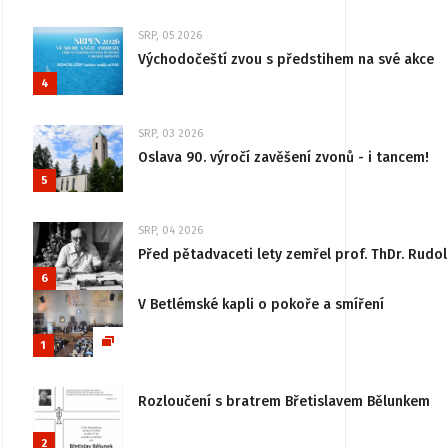
SRP, 05 2026
Východočeští zvou s předstihem na své akce
4
SRP, 03 2026
Oslava 90. výročí zavěšení zvonů - i tancem!
5
SRP, 04 2026
Před pětadvaceti lety zemřel prof. ThDr. Rudo
6
V Betlémské kapli o pokoře a smíření
1
Rozloučení s bratrem Břetislavem Bělunkem
2