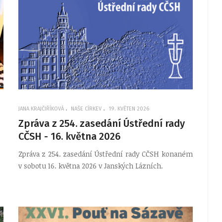
JANA KRAJČIŘÍKOVÁ
NAŠE CÍRKEV
19. KVĚTEN 2026
Zpráva z 254. zasedání Ústřední rady
CČSH - 16. května 2026
Zpráva z 254. zasedání Ústřední rady CČSH konaném
v sobotu 16. května 2026 v Janských Lázních.