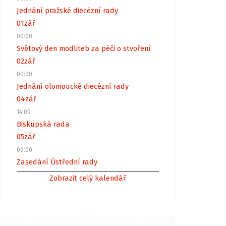
Jednání pražské diecézní rady
01
zář
00:00
Světový den modliteb za péči o stvoření
02
zář
00:00
Jednání olomoucké diecézní rady
04
zář
14:00
Biskupská rada
05
zář
09:00
Zasedání Ústřední rady
Zobrazit celý kalendář