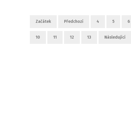
Začátek
Předchozí
4
5
6
10
11
12
13
Následující