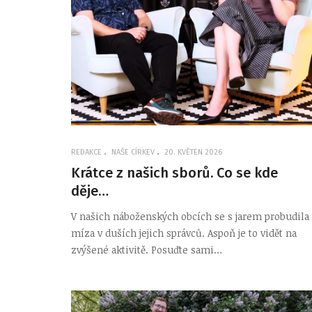
REDAKCE
NAŠE CÍRKEV
20. KVĚTEN 2026
Krátce z našich sborů. Co se kde
děje…
V našich náboženských obcích se s jarem probudila
míza v duších jejich správců. Aspoň je to vidět na
zvýšené aktivitě. Posuďte sami…