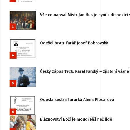
Vše co napsal Mistr Jan Hus je nyní k dispozici 
3
Odešel bratr farář Josef Bobrovský
4
Český zápas 1926: Karel Farský – zjištění vážn
5
Odešla sestra farářka Alena Plocarová
6
Bláznovství Boží je moudřejší než lidé