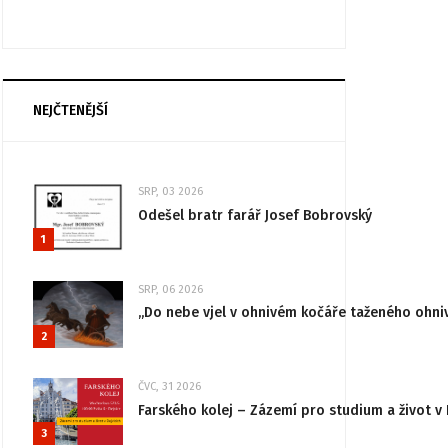
NEJČTENĚJŠÍ
SRP, 03 2026
Odešel bratr farář Josef Bobrovský
1
SRP, 06 2026
„Do nebe vjel v ohnivém kočáře taženého ohni
2
ČVC, 31 2026
Farského kolej – Zázemí pro studium a život v 
3