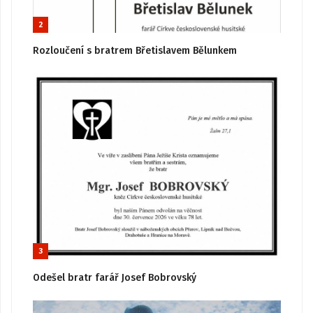
2
Rozloučení s bratrem Břetislavem Bělunkem
3
Odešel bratr farář Josef Bobrovský