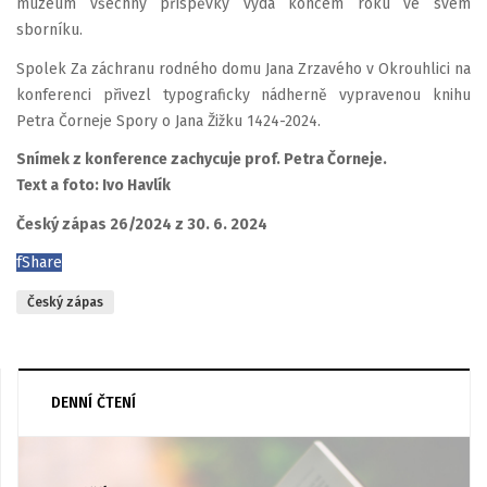
muzeum všechny příspěvky vydá koncem roku ve svém
sborníku.
Spolek Za záchranu rodného domu Jana Zrzavého v Okrouhlici na
konferenci přivezl typograficky nádherně vypravenou knihu
Petra Čorneje Spory o Jana Žižku 1424-2024.
Snímek z konference zachycuje prof. Petra Čorneje.
Text a foto: Ivo Havlík
Český zápas 26/2024 z 30. 6. 2024
f
Share
Český zápas
DENNÍ ČTENÍ