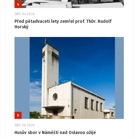
4
SRP, 04 2026
Před pětadvaceti lety zemřel prof. ThDr. Rudolf
Horský
5
SRP, 06 2026
Husův sbor v Náměšti nad Oslavou ožije