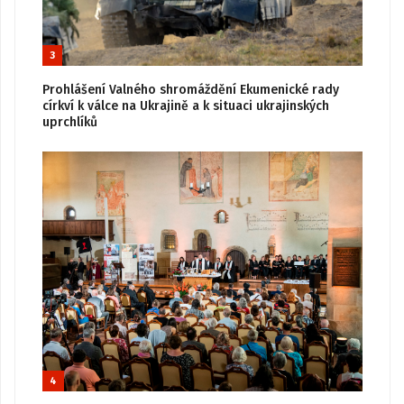
3
Prohlášení Valného shromáždění Ekumenické rady
církví k válce na Ukrajině a k situaci ukrajinských
uprchlíků
4