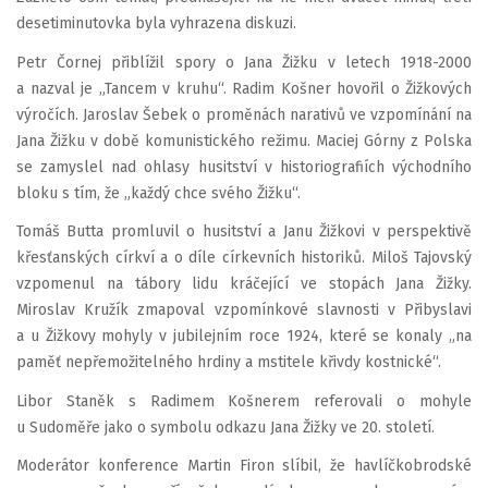
desetiminutovka byla vyhrazena diskuzi.
Petr Čornej přiblížil spory o Jana Žižku v letech 1918-2000
a nazval je „Tancem v kruhu“. Radim Košner hovořil o Žižkových
výročích. Jaroslav Šebek o proměnách narativů ve vzpomínání na
Jana Žižku v době komunistického režimu. Maciej Górny z Polska
se zamyslel nad ohlasy husitství v historiografiích východního
bloku s tím, že „každý chce svého Žižku“.
Tomáš Butta promluvil o husitství a Janu Žižkovi v perspektivě
křesťanských církví a o díle církevních historiků. Miloš Tajovský
vzpomenul na tábory lidu kráčející ve stopách Jana Žižky.
Miroslav Kružík zmapoval vzpomínkové slavnosti v Přibyslavi
a u Žižkovy mohyly v jubilejním roce 1924, které se konaly „na
paměť nepřemožitelného hrdiny a mstitele křivdy kostnické“.
Libor Staněk s Radimem Košnerem referovali o mohyle
u Sudoměře jako o symbolu odkazu Jana Žižky ve 20. století.
Moderátor konference Martin Firon slíbil, že havlíčkobrodské