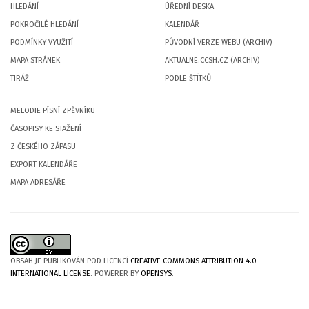
HLEDÁNÍ
ÚŘEDNÍ DESKA
POKROČILÉ HLEDÁNÍ
KALENDÁŘ
PODMÍNKY VYUŽITÍ
PŮVODNÍ VERZE WEBU (ARCHIV)
MAPA STRÁNEK
AKTUALNE.CCSH.CZ (ARCHIV)
TIRÁŽ
PODLE ŠTÍTKŮ
MELODIE PÍSNÍ ZPĚVNÍKU
ČASOPISY KE STAŽENÍ
Z ČESKÉHO ZÁPASU
EXPORT KALENDÁŘE
MAPA ADRESÁŘE
OBSAH JE PUBLIKOVÁN POD LICENCÍ
CREATIVE COMMONS ATTRIBUTION 4.0
INTERNATIONAL LICENSE
. POWERER BY
OPENSYS
.