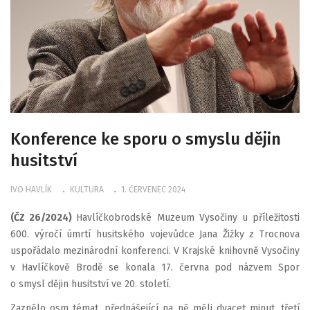
Konference ke sporu o smyslu dějin
husitství
IVO HAVLÍK
KULTURA
1. ČERVENEC 2024
(ČZ 26/2024)
Havlíčkobrodské Muzeum Vysočiny u příležitosti
600. výročí úmrtí husitského vojevůdce Jana Žižky z Trocnova
uspořádalo mezinárodní konferenci. V Krajské knihovně Vysočiny
v Havlíčkově Brodě se konala 17. června pod názvem Spor
o smysl dějin husitství ve 20. století.
Zaznělo osm témat, přednášející na ně měli dvacet minut, třetí