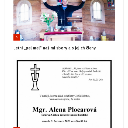
5
Letní „pel mel“ našimi sbory a s jejich členy