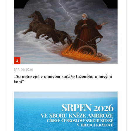
2
SRP, 06 2026
„Do nebe vjel v ohnivém kočáře taženého ohnivými
koni“