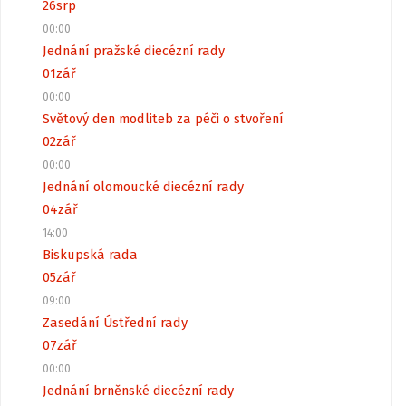
26
srp
00:00
Jednání pražské diecézní rady
01
zář
00:00
Světový den modliteb za péči o stvoření
02
zář
00:00
Jednání olomoucké diecézní rady
04
zář
14:00
Biskupská rada
05
zář
09:00
Zasedání Ústřední rady
07
zář
00:00
Jednání brněnské diecézní rady