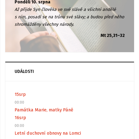
Pondělí 10. srpna
Až přijde Syn člověka ve své slávě a všichni andělé
s ním, posadí se na trůnu své slávy; a budou před něho
shromážděny všechny národy.
Mt 25,31–32
UDÁLOSTI
15
srp
00:00
Památka Marie, matky Páně
16
srp
00:00
Letní duchovní obnovy na Lomci