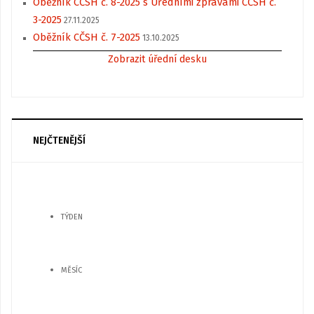
Oběžník CČSH č. 8-2025 s Úředními zprávami CČSH č.
3-2025
27.11.2025
Oběžník CČSH č. 7-2025
13.10.2025
Zobrazit úřední desku
NEJČTENĚJŠÍ
TÝDEN
MĚSÍC