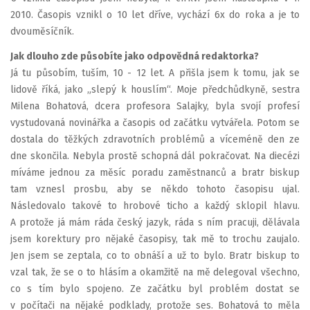
2010. Časopis vznikl o 10 let dříve, vychází 6x do roka a je to
dvouměsíčník.
Jak dlouho zde působíte jako odpovědná redaktorka?
Já tu působím, tuším, 10 - 12 let. A přišla jsem k tomu, jak se
lidově říká, jako „slepý k houslím“. Moje předchůdkyně, sestra
Milena Bohatová, dcera profesora Salajky, byla svojí profesí
vystudovaná novinářka a časopis od začátku vytvářela. Potom se
dostala do těžkých zdravotních problémů a víceméně den ze
dne skončila. Nebyla prostě schopná dál pokračovat. Na diecézi
míváme jednou za měsíc poradu zaměstnanců a bratr biskup
tam vznesl prosbu, aby se někdo tohoto časopisu ujal.
Následovalo takové to hrobové ticho a každý sklopil hlavu.
A protože já mám ráda český jazyk, ráda s ním pracuji, dělávala
jsem korektury pro nějaké časopisy, tak mě to trochu zaujalo.
Jen jsem se zeptala, co to obnáší a už to bylo. Bratr biskup to
vzal tak, že se o to hlásím a okamžitě na mě delegoval všechno,
co s tím bylo spojeno. Ze začátku byl problém dostat se
v počítači na nějaké podklady, protože ses. Bohatová to měla