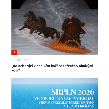
2
SRP, 06 2026
„Do nebe vjel v ohnivém kočáře taženého ohnivými
koni“