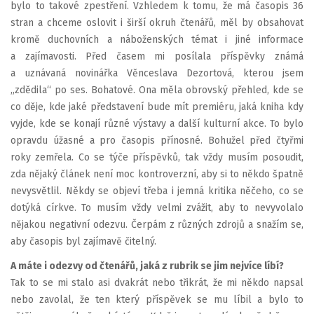
bylo to takové zpestření. Vzhledem k tomu, že má časopis 36
stran a chceme oslovit i širší okruh čtenářů, měl by obsahovat
kromě duchovních a náboženských témat i jiné informace
a zajímavosti. Před časem mi posílala příspěvky známá
a uznávaná novinářka Věnceslava Dezortová, kterou jsem
„zdědila“ po ses. Bohatové. Ona měla obrovský přehled, kde se
co děje, kde jaké představení bude mít premiéru, jaká kniha kdy
vyjde, kde se konají různé výstavy a další kulturní akce. To bylo
opravdu úžasné a pro časopis přínosné. Bohužel před čtyřmi
roky zemřela. Co se týče příspěvků, tak vždy musím posoudit,
zda nějaký článek není moc kontroverzní, aby si to někdo špatně
nevysvětlil. Někdy se objeví třeba i jemná kritika něčeho, co se
dotýká církve. To musím vždy velmi zvážit, aby to nevyvolalo
nějakou negativní odezvu. Čerpám z různých zdrojů a snažím se,
aby časopis byl zajímavě čitelný.
A máte i odezvy od čtenářů, jaká z rubrik se jim nejvíce líbí?
Tak to se mi stalo asi dvakrát nebo třikrát, že mi někdo napsal
nebo zavolal, že ten který příspěvek se mu líbil a bylo to