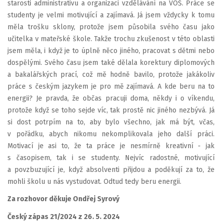
starosti administrativu a organizaci vzdělávání na VOŠ. Práce se
studenty je velmi motivující a zajímavá. Já jsem vždycky k tomu
měla trošku sklony, protože jsem působila svého času jako
učitelka v mateřské škole. Takže trochu zkušenost v této oblasti
jsem měla, i když je to úplně něco jiného, pracovat s dětmi nebo
dospělými. Svého času jsem také dělala korektury diplomových
a bakalářských prací, což mě hodně bavilo, protože jakákoliv
práce s českým jazykem je pro mě zajímavá. A kde beru na to
energii? Je pravda, že občas pracuji doma, někdy i o víkendu,
protože když se toho sejde víc, tak prostě nic jiného nezbývá. Já
si dost potrpím na to, aby bylo všechno, jak má být, včas,
v pořádku, abych nikomu nekomplikovala jeho další práci.
Motivací je asi to, že ta práce je nesmírně kreativní - jak
s časopisem, tak i se studenty. Nejvíc radostné, motivující
a povzbuzující je, když absolventi přijdou a poděkují za to, že
mohli školu u nás vystudovat. Odtud tedy beru energii.
Za rozhovor děkuje Ondřej Syrový
Český zápas 21/2024 z 26. 5. 2024