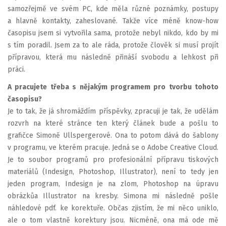
samozřejmě ve svém PC, kde měla různé poznámky, postupy
a hlavně kontakty, zaheslované. Takže více méně know-how
časopisu jsem si vytvořila sama, protože nebyl nikdo, kdo by mi
s tím poradil. Jsem za to ale ráda, protože člověk si musí projít
přípravou, která mu následně přináší svobodu a lehkost při
práci.
A pracujete třeba s nějakým programem pro tvorbu tohoto
časopisu?
Je to tak, že já shromáždím příspěvky, zpracuji je tak, že udělám
rozvrh na které stránce ten který článek bude a pošlu to
grafičce Simoně Ullspergerové. Ona to potom dává do šablony
v programu, ve kterém pracuje. Jedná se o Adobe Creative Cloud.
Je to soubor programů pro profesionální přípravu tiskových
materiálů (Indesign, Photoshop, Illustrator), není to tedy jen
jeden program, Indesign je na zlom, Photoshop na úpravu
obrázkůa Illustrator na kresby. Simona mi následně pošle
náhledové pdf. ke korektuře. Občas zjistím, že mi něco uniklo,
ale o tom vlastně korektury jsou. Nicméně, ona má ode mě