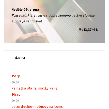
Neděle 09. srpna
Rozsévač, který rozsívá dobré semeno, je Syn člověka
a pole je tento svět.
Mt 13,37–38
UDÁLOSTI
15
srp
00:00
Památka Marie, matky Páně
16
srp
00:00
Letní duchovní obnovy na Lomci