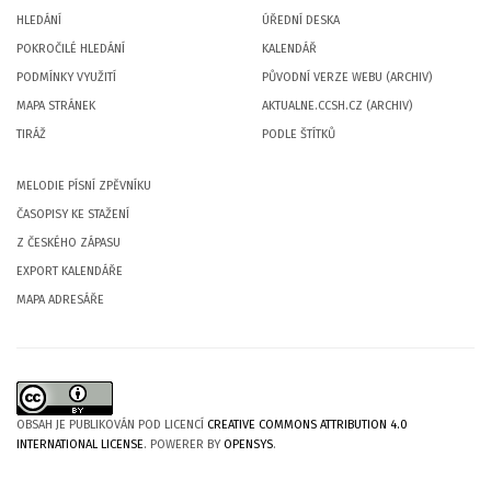
HLEDÁNÍ
ÚŘEDNÍ DESKA
POKROČILÉ HLEDÁNÍ
KALENDÁŘ
PODMÍNKY VYUŽITÍ
PŮVODNÍ VERZE WEBU (ARCHIV)
MAPA STRÁNEK
AKTUALNE.CCSH.CZ (ARCHIV)
TIRÁŽ
PODLE ŠTÍTKŮ
MELODIE PÍSNÍ ZPĚVNÍKU
ČASOPISY KE STAŽENÍ
Z ČESKÉHO ZÁPASU
EXPORT KALENDÁŘE
MAPA ADRESÁŘE
OBSAH JE PUBLIKOVÁN POD LICENCÍ
CREATIVE COMMONS ATTRIBUTION 4.0
INTERNATIONAL LICENSE
. POWERER BY
OPENSYS
.