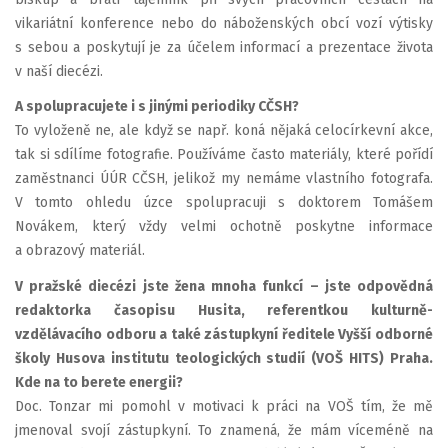
vikariátní konference nebo do náboženských obcí vozí výtisky
s sebou a poskytují je za účelem informací a prezentace života
v naší diecézi.
A spolupracujete i s jinými periodiky CČSH?
To vyloženě ne, ale když se např. koná nějaká celocírkevní akce,
tak si sdílíme fotografie. Používáme často materiály, které pořídí
zaměstnanci ÚÚR CČSH, jelikož my nemáme vlastního fotografa.
V tomto ohledu úzce spolupracuji s doktorem Tomášem
Novákem, který vždy velmi ochotně poskytne informace
a obrazový materiál.
V pražské diecézi jste žena mnoha funkcí – jste odpovědná
redaktorka časopisu Husita, referentkou kulturně-
vzdělávacího odboru a také zástupkyní ředitele Vyšší odborné
školy Husova institutu teologických studií (VOŠ HITS) Praha.
Kde na to berete energii?
Doc. Tonzar mi pomohl v motivaci k práci na VOŠ tím, že mě
jmenoval svojí zástupkyní. To znamená, že mám víceméně na