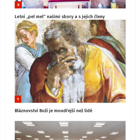
6
Letní „pel mel“ našimi sbory a s jejich členy
1
Bláznovství Boží je moudřejší než lidé