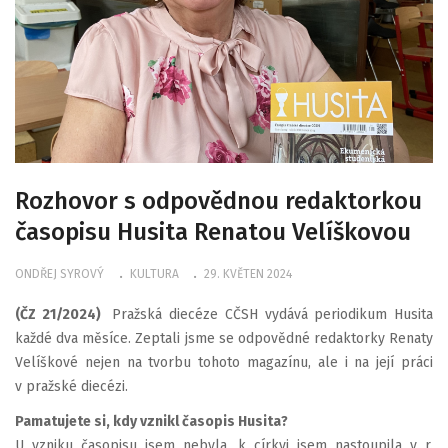
Rozhovor s odpovědnou redaktorkou
časopisu Husita Renatou Velíškovou
ONDŘEJ SYROVÝ
KULTURA
29. KVĚTEN 2024
(ČZ 21/2024)
Pražská diecéze CČSH vydává periodikum Husita
každé dva měsíce. Zeptali jsme se odpovědné redaktorky Renaty
Velíškové nejen na tvorbu tohoto magazínu, ale i na její práci
v pražské diecézi.
Pamatujete si, kdy vznikl časopis Husita?
U vzniku časopisu jsem nebyla, k církvi jsem nastoupila v r.