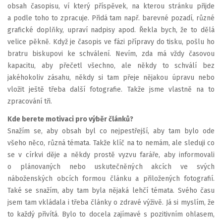
obsah časopisu, ví který příspěvek, na kterou stránku přijde
a podle toho to zpracuje. Přidá tam např. barevné pozadí, různé
grafické doplňky, upraví nadpisy apod. Řekla bych, že to dělá
velice pěkně. Když je časopis ve fázi přípravy do tisku, pošlu ho
bratru biskupovi ke schválení. Nevím, zda má vždy časovou
kapacitu, aby přečetl všechno, ale někdy to schválí bez
jakéhokoliv zásahu, někdy si tam přeje nějakou úpravu nebo
vložit ještě třeba další fotografie. Takže jsme vlastně na to
zpracování tři.
Kde berete motivaci pro výběr článků?
Snažím se, aby obsah byl co nejpestřejší, aby tam bylo ode
všeho něco, různá témata. Takže klíč na to nemám, ale sleduji co
se v církvi děje a někdy prostě vyzvu faráře, aby informovali
o plánovaných nebo uskutečněných akcích ve svých
náboženských obcích formou článku a přiložených fotografií.
Také se snažím, aby tam byla nějaká lehčí témata. Svého času
jsem tam vkládala i třeba články o zdravé výživě. Já si myslím, že
to každý přivítá. Bylo to docela zajímavé s pozitivním ohlasem,