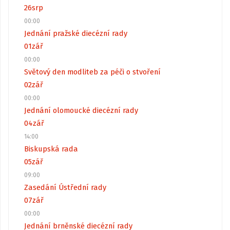
26
srp
00:00
Jednání pražské diecézní rady
01
zář
00:00
Světový den modliteb za péči o stvoření
02
zář
00:00
Jednání olomoucké diecézní rady
04
zář
14:00
Biskupská rada
05
zář
09:00
Zasedání Ústřední rady
07
zář
00:00
Jednání brněnské diecézní rady