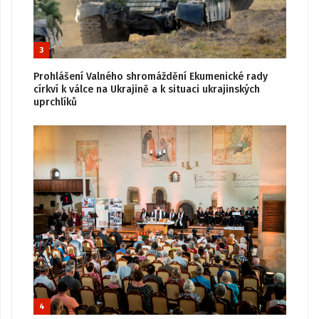
3
Prohlášení Valného shromáždění Ekumenické rady
církví k válce na Ukrajině a k situaci ukrajinských
uprchlíků
4