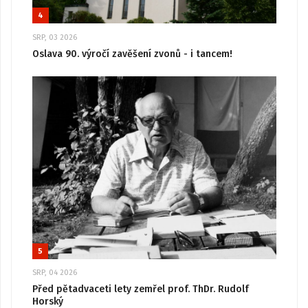
4
SRP, 03 2026
Oslava 90. výročí zavěšení zvonů - i tancem!
5
SRP, 04 2026
Před pětadvaceti lety zemřel prof. ThDr. Rudolf
Horský