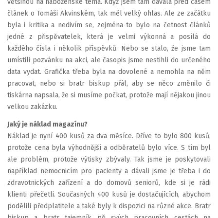
většinou na náboženské téma. Když jsem tam dávala před časem
článek o Tomáši Akvinském, tak měl velký ohlas. Ale ze začátku
byla i kritika a nedivím se, zejména to bylo na četnost článků
jedné z přispěvatelek, která je velmi výkonná a posílá do
každého čísla i několik příspěvků. Nebo se stalo, že jsme tam
umístili pozvánku na akci, ale časopis jsme nestihli do určeného
data vydat. Grafička třeba byla na dovolené a nemohla na něm
pracovat, nebo si bratr biskup přál, aby se něco změnilo či
tiskárna napsala, že si musíme počkat, protože mají nějakou jinou
velkou zakázku.
Jaký je náklad magazínu?
Náklad je nyní 400 kusů za dva měsíce. Dříve to bylo 800 kusů,
protože cena byla výhodnější a odběratelů bylo více. S tím byl
ale problém, protože výtisky zbývaly. Tak jsme je poskytovali
například nemocnicím pro pacienty a dávali jsme je třeba i do
zdravotnických zařízení a do domovů seniorů, kde si je rádi
klienti přečetli. Současných 400 kusů je dostačujících, abychom
podělili předplatitele a také byly k dispozici na různé akce. Bratr
biskup a bratr tajemník při svých pracovních cestách na