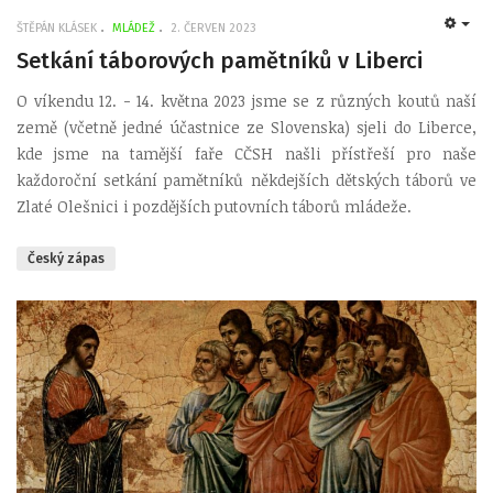
ŠTĚPÁN KLÁSEK
MLÁDEŽ
2. ČERVEN 2023
EMP
Setkání táborových pamětníků v Liberci
O víkendu 12. - 14. května 2023 jsme se z různých koutů naší
země (včetně jedné účastnice ze Slovenska) sjeli do Liberce,
kde jsme na tamější faře CČSH našli přístřeší pro naše
každoroční setkání pamětníků někdejších dětských táborů ve
Zlaté Olešnici i pozdějších putovních táborů mládeže.
Český zápas