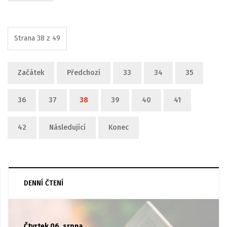
Strana 38 z 49
Začátek
Předchozí
33
34
35
36
37
38
39
40
41
42
Následující
Konec
DENNÍ ČTENÍ
Čtvrtek 06. srpna