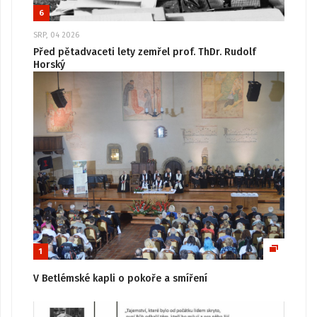
6
SRP, 04 2026
Před pětadvaceti lety zemřel prof. ThDr. Rudolf
Horský
1
V Betlémské kapli o pokoře a smíření