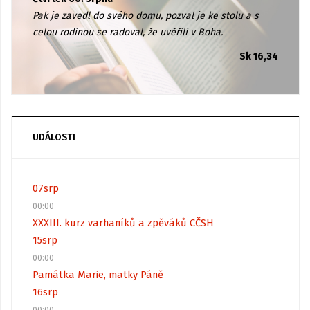
Pak je zavedl do svého domu, pozval je ke stolu a s
celou rodinou se radoval, že uvěřili v Boha.
Sk 16,34
UDÁLOSTI
07
srp
00:00
XXXIII. kurz varhaníků a zpěváků CČSH
15
srp
00:00
Památka Marie, matky Páně
16
srp
00:00