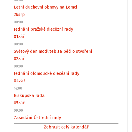
Letní duchovní obnovy na Lomci
26
srp
00:00
Jednání pražské diecézní rady
01
zář
00:00
Světový den modliteb za péči o stvoření
02
zář
00:00
Jednání olomoucké diecézní rady
04
zář
14:00
Biskupská rada
05
zář
09:00
Zasedání Ústřední rady
Zobrazit celý kalendář