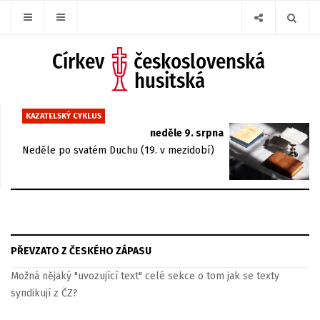
KAZATELSKÝ CYKLUS
neděle 9. srpna
Neděle po svatém Duchu (19. v mezidobí)
PŘEVZATO Z ČESKÉHO ZÁPASU
Možná nějaký "uvozující text" celé sekce o tom jak se texty
syndikují z ČZ?