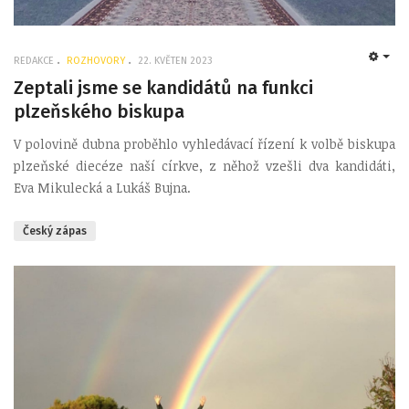
REDAKCE
ROZHOVORY
22. KVĚTEN 2023
EMP
Zeptali jsme se kandidátů na funkci
plzeňského biskupa
V polovině dubna proběhlo vyhledávací řízení k volbě biskupa
plzeňské diecéze naší církve, z něhož vzešli dva kandidáti,
Eva Mikulecká a Lukáš Bujna.
Český zápas