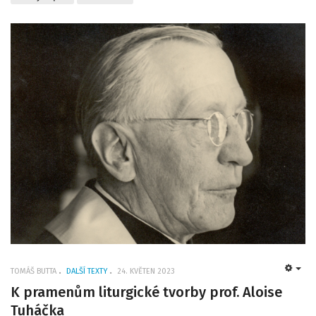
TOMÁŠ BUTTA
DALŠÍ TEXTY
24. KVĚTEN 2023
EMP
K pramenům liturgické tvorby prof. Aloise
Tuháčka