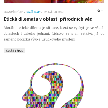
SLAVOMÍR PÍCHA
DALŠÍ TEXTY
19. KVĚTEN 2023
EMP
Etická dilemata v oblasti přírodních věd
Morální, etické dilema je situace, která se vyskytuje ve všech
oblastech lidského jednání. Lidstvo se s ní setkává již od
samého počátku vývoje úsudkového myšlení.
Český zápas