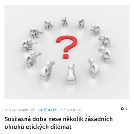
TEREZA ZAVADILOVÁ
DALŠÍ TEXTY
2. ČERVEN 2023
EMP
Současná doba nese několik zásadních
okruhů etických dilemat