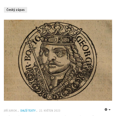
Český zápas
JIŘÍ JUROK
DALŠÍ TEXTY
22. KVĚTEN 2023
EMP