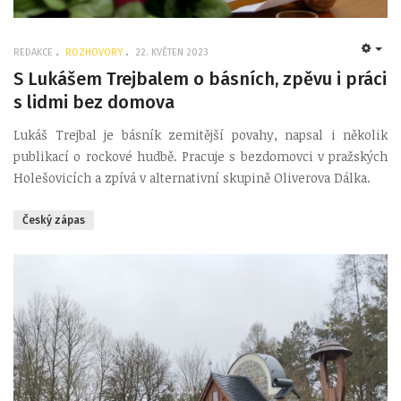
REDAKCE
ROZHOVORY
22. KVĚTEN 2023
EMP
S Lukášem Trejbalem o básních, zpěvu i práci
s lidmi bez domova
Lukáš Trejbal je básník zemitější povahy, napsal i několik
publikací o rockové hudbě. Pracuje s bezdomovci v pražských
Holešovicích a zpívá v alternativní skupině Oliverova Dálka.
Český zápas