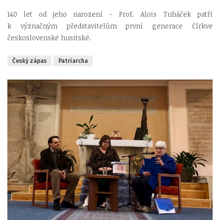
140 let od jeho narození - Prof. Alois Tuháček patří
k význačným představitelům první generace Církve
československé husitské.
Český zápas
Patriarcha