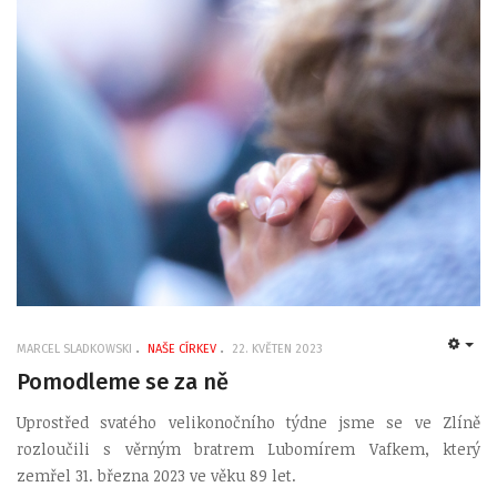
MARCEL SLADKOWSKI
NAŠE CÍRKEV
22. KVĚTEN 2023
EMP
Pomodleme se za ně
Uprostřed svatého velikonočního týdne jsme se ve Zlíně
rozloučili s věrným bratrem Lubomírem Vafkem, který
zemřel 31. března 2023 ve věku 89 let.