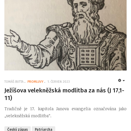
TOMÁŠ BUTTA
PROMLUVY
1. ČERVEN 2023
EMP
Ježíšova velekněžská modlitba za nás (J 17,1-
11)
Tradičně je 17. kapitola Janova evangelia označována jako
„velekněžská modlitba“.
Český zápas
Patriarcha