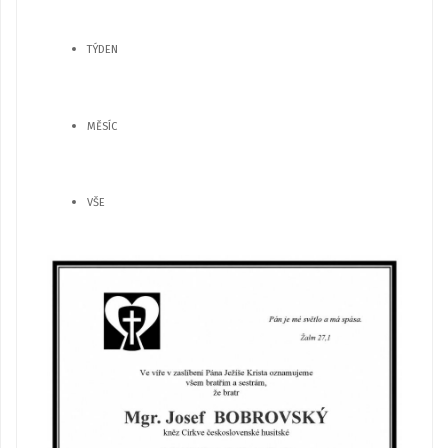
TÝDEN
MĚSÍC
VŠE