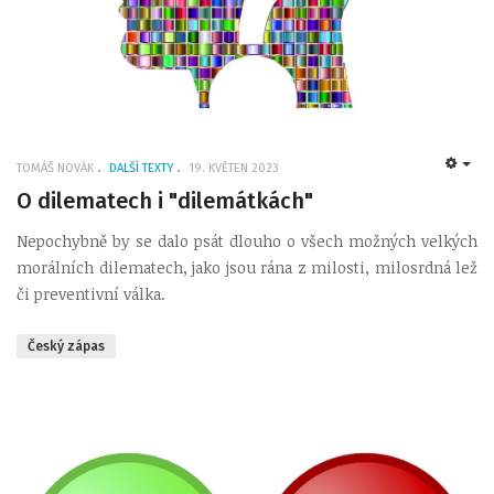
TOMÁŠ NOVÁK
DALŠÍ TEXTY
19. KVĚTEN 2023
EMP
O dilematech i "dilemátkách"
Nepochybně by se dalo psát dlouho o všech možných velkých
morálních dilematech, jako jsou rána z milosti, milosrdná lež
či preventivní válka.
Český zápas