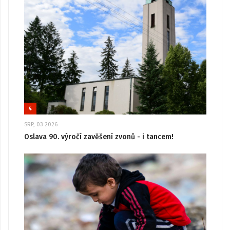
4
SRP, 03 2026
Oslava 90. výročí zavěšení zvonů - i tancem!