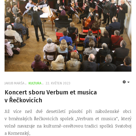
JAKUB MARŠA
KULTURA
22. KVĚTEN 2023
EMP
Koncert sboru Verbum et musica
v Řečkovicích
Již více než dvě desetiletí působí při náboženské obci
v brněnských Řečkovicích spolek „Verbum et musica“, který
volně navazuje na kulturně-osvětovou tradici spolků Svatoboj
a Komenský,