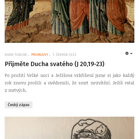
DAVID TONZAR
PROMLUVY
1. ČERVEN 2023
EMP
Přijměte Ducha svatého (J 20,19-23)
Po prožití Velké noci a Ježíšova vzkříšení jsme si jako každý
rok znovu prožili a uvědomili, že smrt nezvítězí. Ježíš vstal
z mrtvých.
Český zápas