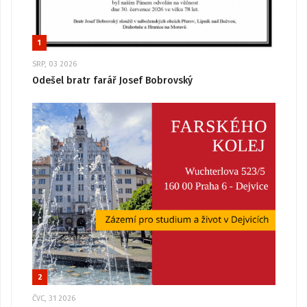
1
SRP, 03 2026
Odešel bratr farář Josef Bobrovský
2
ČVC, 31 2026