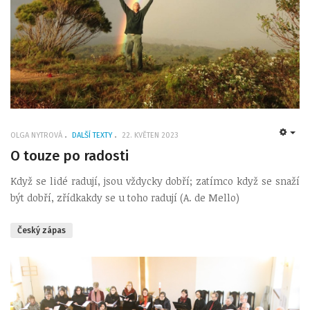
OLGA NYTROVÁ
DALŠÍ TEXTY
22. KVĚTEN 2023
EMP
O touze po radosti
Když se lidé radují, jsou vždycky dobří; zatímco když se snaží
být dobří, zřídkakdy se u toho radují (A. de Mello)
Český zápas