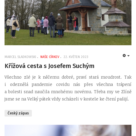
MARCEL SLADKOWSKI
NAŠE CÍRKEV
22. KVĚTEN 2023
EMP
Křížová cesta s Josefem Suchým
Všechno zlé je k něčemu dobré, praví stará moudrost. Tak
i odeznělá pandemie covidu nás přes všechna trápení
a bolesti snad naučila mnohému novému. Třeba my ve Zlíně
jsme se na Velký pátek vždy scházeli v kostele ke čtení pašijí.
Český zápas