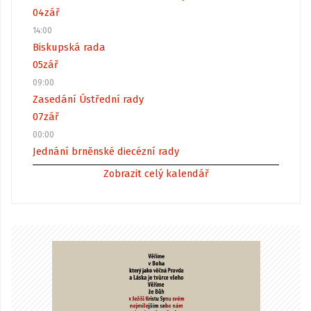
04
zář
14:00
Biskupská rada
05
zář
09:00
Zasedání Ústřední rady
07
zář
00:00
Jednání brněnské diecézní rady
Zobrazit celý kalendář