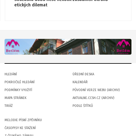
etických dilemat
HLEDÁNÍ
ÚŘEDNÍ DESKA
POKROČILÉ HLEDÁNÍ
KALENDÁŘ
PODMÍNKY VYUŽITÍ
PŮVODNÍ VERZE WEBU (ARCHIV)
MAPA STRÁNEK
AKTUALNE.CCSH.CZ (ARCHIV)
TIRÁŽ
PODLE ŠTÍTKŮ
MELODIE PÍSNÍ ZPĚVNÍKU
ČASOPISY KE STAŽENÍ
Z ČESKÉHO ZÁPASU