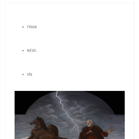
TÝDEN
MĚSÍC
VŠE