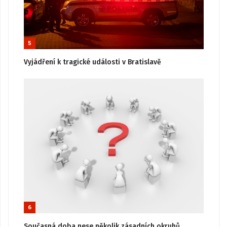
5
Vyjádření k tragické události v Bratislavě
6
Současná doba nese několik zásadních okruhů