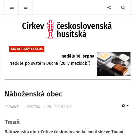
KAZATELSKÝ CYKLUS
neděle 16. srpna
Neděle po svatém Duchu (20. v mezidobí)
Náboženská obec
REDAKCE
SYSTEM
25. LEDEN 2023
EMP
Tmaň
Náboženská obec Církve československé husitské ve Tmani