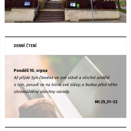
DENNÍ ČTENÍ
Pondělí 10. srpna
Až přijde Syn člověka ve své slávě a všichni andělé
s ním, posadí se na trůnu své slávy; a budou před něho
shromážděny všechny národy.
Mt 25,31–32