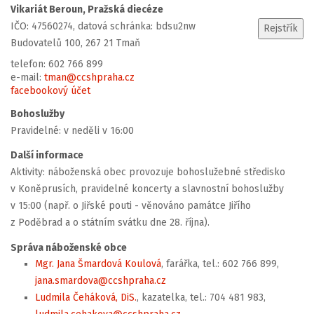
Vikariát Beroun, Pražská diecéze
IČO: 47560274, datová schránka: bdsu2nw
Budovatelů 100, 267 21 Tmaň
telefon: 602 766 899
e-mail:
tman@ccshpraha.cz
facebookový účet
Bohoslužby
Pravidelné: v neděli v 16:00
Další informace
Aktivity: náboženská obec provozuje bohoslužebné středisko
v Koněprusích, pravidelné koncerty a slavnostní bohoslužby
v 15:00 (např. o Jiřské pouti - věnováno památce Jiřího
z Poděbrad a o státním svátku dne 28. října).
Správa náboženské obce
Mgr. Jana Šmardová Koulová
, farářka, tel.: 602 766 899,
jana.smardova@ccshpraha.cz
Ludmila Čeháková, DiS.
, kazatelka, tel.: 704 481 983,