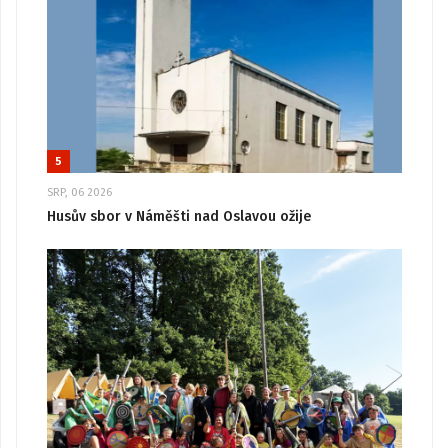
5
SRP, 06 2026
Husův sbor v Náměšti nad Oslavou ožije