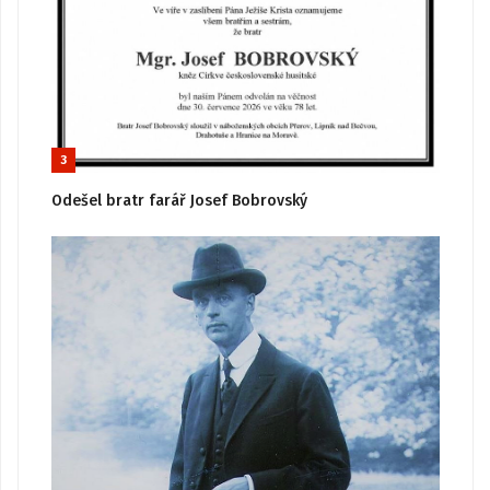
3
Odešel bratr farář Josef Bobrovský