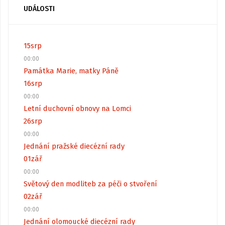
UDÁLOSTI
15
srp
00:00
Památka Marie, matky Páně
16
srp
00:00
Letní duchovní obnovy na Lomci
26
srp
00:00
Jednání pražské diecézní rady
01
zář
00:00
Světový den modliteb za péči o stvoření
02
zář
00:00
Jednání olomoucké diecézní rady