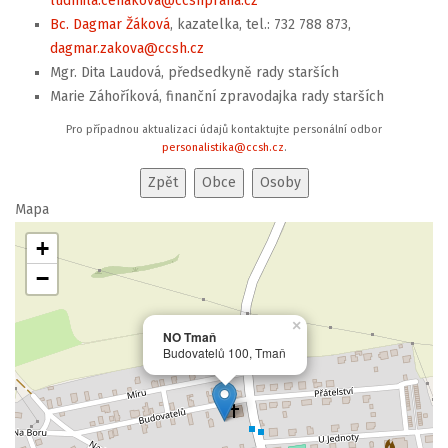
ludmila.cehakova@ccshpraha.cz
Bc. Dagmar Žáková
, kazatelka, tel.: 732 788 873,
dagmar.zakova@ccsh.cz
Mgr. Dita Laudová, předsedkyně rady starších
Marie Záhoříková, finanční zpravodajka rady starších
Pro případnou aktualizaci údajů kontaktujte personální odbor
personalistika@ccsh.cz
.
Mapa
+
−
×
NO Tmaň
Budovatelů 100, Tmaň