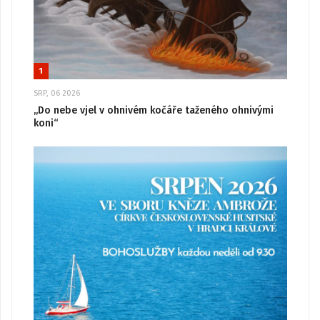
1
SRP, 06 2026
„Do nebe vjel v ohnivém kočáře taženého ohnivými
koni“