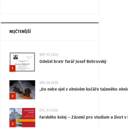
NEJČTENĚJŠÍ
SRP, 03 2026
Odešel bratr farář Josef Bobrovský
1
SRP, 06 2026
„Do nebe vjel v ohnivém kočáře taženého ohni
2
ČVC, 31 2026
Farského kolej – Zázemí pro studium a život v 
3