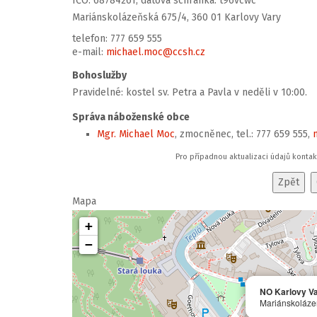
IČO: 68784261, datová schránka: t96vcwc
Mariánskolázeňská 675/4, 360 01 Karlovy Vary
telefon: 777 659 555
e-mail:
michael.moc@ccsh.cz
Bohoslužby
Pravidelné: kostel sv. Petra a Pavla v neděli v 10:00.
Správa náboženské obce
Mgr. Michael Moc
, zmocněnec, tel.: 777 659 555,
Pro případnou aktualizaci údajů konta
Mapa
+
−
NO Karlovy V
Mariánskoláze