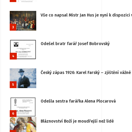
Vše co napsal Mistr Jan Hus je nyní k dispozici 
3
Odešel bratr farář Josef Bobrovský
4
Český zápas 1926: Karel Farský – zjištění vážn
5
Odešla sestra farářka Alena Plocarová
6
Bláznovství Boží je moudřejší než lidé