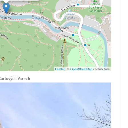
Leaflet
| ©
OpenStreetMap
contributors
Karlových Varech