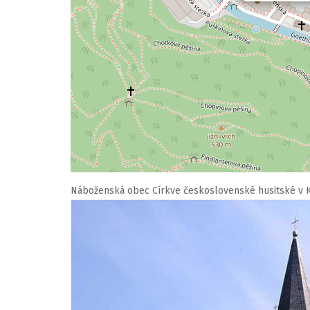
Náboženská obec Církve československé husitské v 