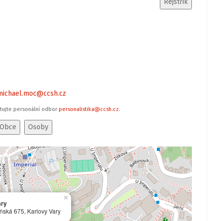
michael.moc@ccsh.cz
ktujte personální odbor
personalistika@ccsh.cz
.
×
ary
ňská 675, Karlovy Vary