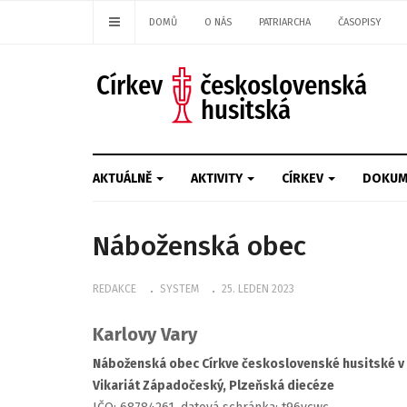
DOMŮ
O NÁS
PATRIARCHA
ČASOPISY
AKTUÁLNĚ
AKTIVITY
CÍRKEV
DOKUM
Náboženská obec
REDAKCE
SYSTEM
25. LEDEN 2023
Karlovy Vary
Náboženská obec Církve československé husitské v 
Vikariát Západočeský, Plzeňská diecéze