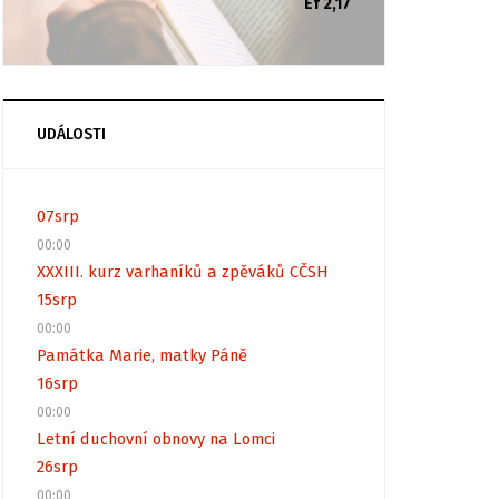
Ef 2,17
UDÁLOSTI
07
srp
00:00
XXXIII. kurz varhaníků a zpěváků CČSH
15
srp
00:00
Památka Marie, matky Páně
16
srp
00:00
Letní duchovní obnovy na Lomci
26
srp
00:00