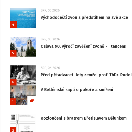
SRP, 05 2026
Východočeští zvou s předstihem na své akce
4
SRP, 03 2026
Oslava 90. výročí zavěšení zvonů - i tancem!
5
SRP, 04 2026
Před pětadvaceti lety zemřel prof. ThDr. Rudo
6
V Betlémské kapli o pokoře a smíření
1
Rozloučení s bratrem Břetislavem Bělunkem
2