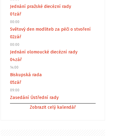
Jednání pražské diecézní rady
01
zář
00:00
Světový den modliteb za péči o stvoření
02
zář
00:00
Jednání olomoucké diecézní rady
04
zář
14:00
Biskupská rada
05
zář
09:00
Zasedání Ústřední rady
Zobrazit celý kalendář