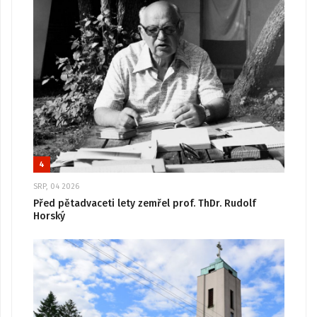
4
SRP, 04 2026
Před pětadvaceti lety zemřel prof. ThDr. Rudolf
Horský