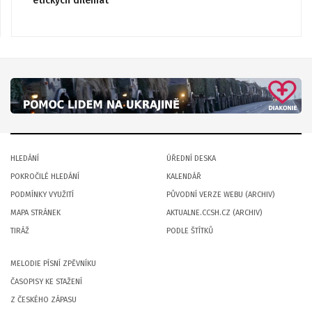
etických dilemat
HLEDÁNÍ
ÚŘEDNÍ DESKA
POKROČILÉ HLEDÁNÍ
KALENDÁŘ
PODMÍNKY VYUŽITÍ
PŮVODNÍ VERZE WEBU (ARCHIV)
MAPA STRÁNEK
AKTUALNE.CCSH.CZ (ARCHIV)
TIRÁŽ
PODLE ŠTÍTKŮ
MELODIE PÍSNÍ ZPĚVNÍKU
ČASOPISY KE STAŽENÍ
Z ČESKÉHO ZÁPASU