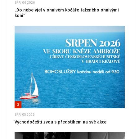
SRP, 06 2026
„Do nebe vjel v ohnivém kočáře taženého ohnivými
koni“
3
SRP, 05 2026
Východočeští zvou s předstihem na své akce