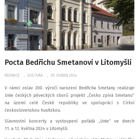
Pocta Bedřichu Smetanovi v Litomyšli
REDAKCE
KULTURA
30. DUBEN 2024
V rámci oslav 200. výročí narození Bedřicha Smetany realizuje
Unie českých pěveckých sborů projekt „Česko zpívá Smetanu“
na území celé České republiky ve spoluprácí s Církví
československou husitskou.
Slavnostní koncerty a vystoupení pořádá „Unie“ ve dnech
11. a 12. května 2024 v Litomyšli.