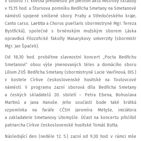
V sobotu 11. května přednesou při pietním aktu Mistrovy skladby
v 15,15 hod. u Štursova pomníku Bedřicha Smetany na Smetanově
náměstí spojené smíšené sbory Prahy a Středočeského kraje,
Canto carso, Laetitia a Chorus puellaris sbormistryně Mgr. Tereza
Bystřická), společně s brněnským mužským sborem Láska
opravdivá Filozofické fakulty Masarykovy univerzity (sbormistr
Mgr. Jan Špaček).
Od 18,30 hod. proběhne slavnostní koncert „Pocta Bedřichu
Smetanovi“ obou výše jmenovaných těles a domácího sboru
Lilium ZUŠ Bedřicha Smetany (sbormistryně Lucie Vavřínová, DiS.)
v kostele Církve československé husitské na Toulovcově
náměstí. V programu zazní sborová díla Bedřicha Smetany
a českých skladatelů 20. století – Petra Ebena, Bohuslava
Martinů a Jana Hanuše. Jeho součástí bude také krátká
vzpomínka na faráře CČSH Jaromíra Metyše, iniciátora
a zakladatele Smetanovy Litomyšle. Účast na koncertu přislíbil
patriarcha Církve československé husitské Tomáš Butta.
Následující den (neděle 12. 5.) zazní od 9,30 hod. v rámci mše