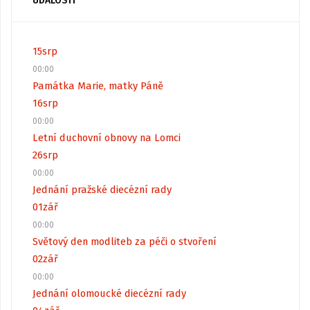
UDÁLOSTI
15
srp
00:00
Památka Marie, matky Páně
16
srp
00:00
Letní duchovní obnovy na Lomci
26
srp
00:00
Jednání pražské diecézní rady
01
zář
00:00
Světový den modliteb za péči o stvoření
02
zář
00:00
Jednání olomoucké diecézní rady