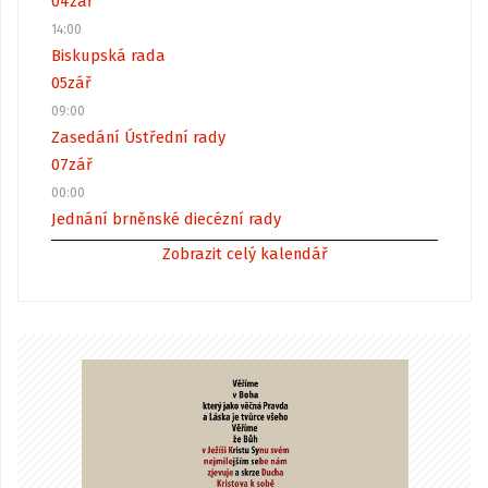
04
zář
14:00
Biskupská rada
05
zář
09:00
Zasedání Ústřední rady
07
zář
00:00
Jednání brněnské diecézní rady
Zobrazit celý kalendář