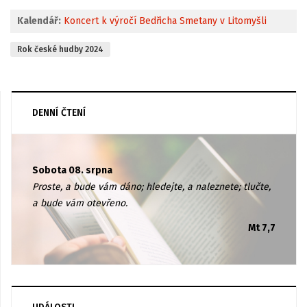
Kalendář:
Koncert k výročí Bedřicha Smetany v Litomyšli
Rok české hudby 2024
DENNÍ ČTENÍ
Sobota 08. srpna
Proste, a bude vám dáno; hledejte, a naleznete; tlučte,
a bude vám otevřeno.
Mt 7,7