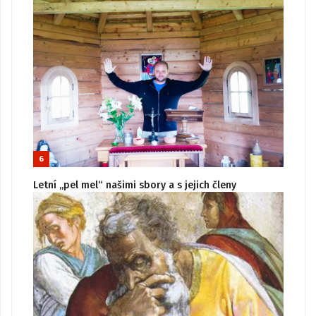
6
Letní „pel mel“ našimi sbory a s jejich členy