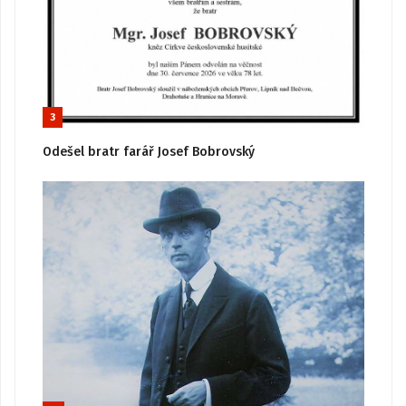
3
Odešel bratr farář Josef Bobrovský