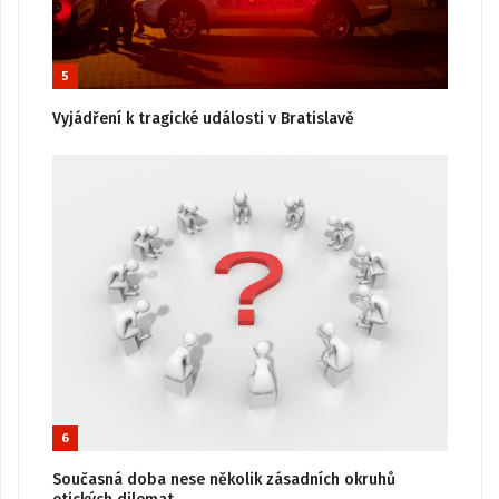
5
Vyjádření k tragické události v Bratislavě
6
Současná doba nese několik zásadních okruhů