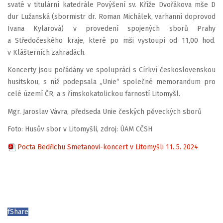
svaté v titulární katedrále Povýšení sv. Kříže Dvořákova mše D
dur Lužanská (sbormistr dr. Roman Michálek, varhanní doprovod
Ivana Kylarová) v provedení spojených sborů Prahy
a Středočeského kraje, které po mši vystoupí od 11,00 hod.
v Klášterních zahradách.
Koncerty jsou pořádány ve spolupráci s Církví československou
husitskou, s níž podepsala „Unie“ společné memorandum pro
celé území ČR, a s římskokatolickou farností Litomyšl.
Mgr. Jaroslav Vávra, předseda Unie českých pěveckých sborů
Foto: Husův sbor v Litomyšli, zdroj: ÚAM CČSH
Pocta Bedřichu Smetanovi-koncert v Litomyšli 11. 5. 2024
f
Share