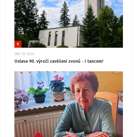
5
SRP, 03 2026
Oslava 90. výročí zavěšení zvonů - i tancem!