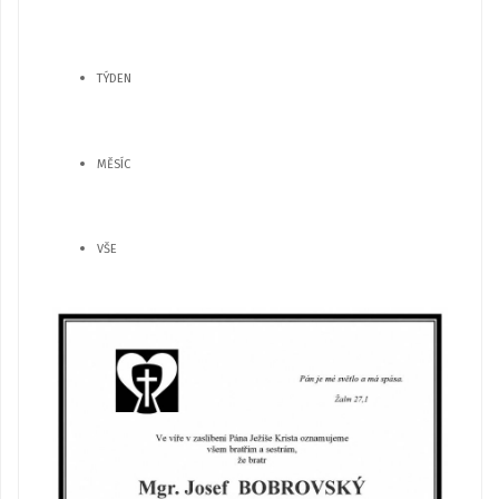
TÝDEN
MĚSÍC
VŠE