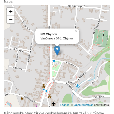
Mapa
+
−
×
NO Chýnov
Vančurova 516, Chýnov
Leaflet
| ©
OpenStreetMap
contributors
Náboženská obec Církve československé husitské v Chýnově