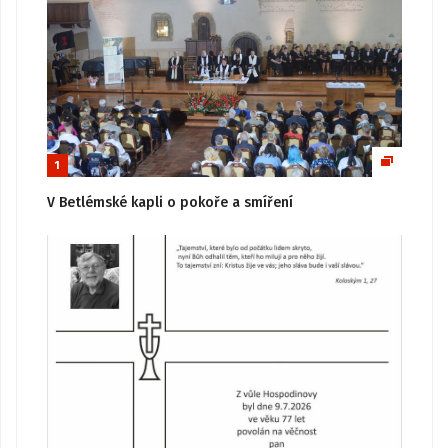
1
V Betlémské kapli o pokoře a smíření