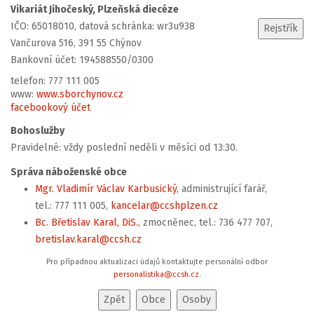
Vikariát Jihočeský, Plzeňská diecéze
IČO: 65018010, datová schránka: wr3u938
Vančurova 516, 391 55 Chýnov
Bankovní účet: 194588550/0300
telefon: 777 111 005
www:
www.sborchynov.cz
facebookový účet
Bohoslužby
Pravidelné: vždy poslední neděli v měsíci od 13:30.
Správa náboženské obce
Mgr. Vladimír Václav Karbusický
, administrující farář,
tel.: 777 111 005,
kancelar@ccshplzen.cz
Bc. Břetislav Karal, DiS.
, zmocněnec, tel.: 736 477 707,
bretislav.karal@ccsh.cz
Pro případnou aktualizaci údajů kontaktujte personální odbor
personalistika@ccsh.cz
.