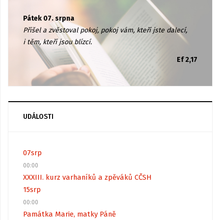
Pátek 07. srpna
Přišel a zvěstoval pokoj, pokoj vám, kteří jste dalecí,
i těm, kteří jsou blízcí.
Ef 2,17
UDÁLOSTI
07
srp
00:00
XXXIII. kurz varhaníků a zpěváků CČSH
15
srp
00:00
Památka Marie, matky Páně