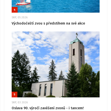
4
SRP, 05 2026
Východočeští zvou s předstihem na své akce
5
SRP, 03 2026
Oslava 90. výročí zavěšení zvonů - i tancem!