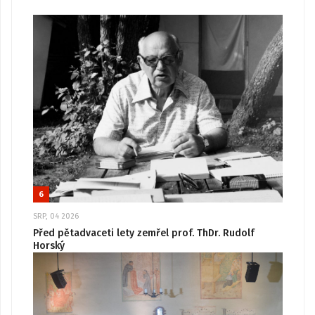
6
SRP, 04 2026
Před pětadvaceti lety zemřel prof. ThDr. Rudolf
Horský