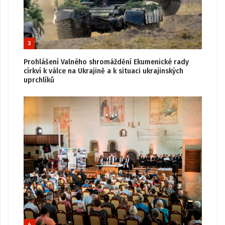
3
Prohlášení Valného shromáždění Ekumenické rady
církví k válce na Ukrajině a k situaci ukrajinských
uprchlíků
4