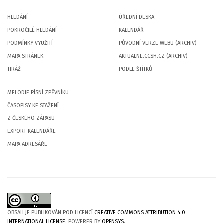
HLEDÁNÍ
ÚŘEDNÍ DESKA
POKROČILÉ HLEDÁNÍ
KALENDÁŘ
PODMÍNKY VYUŽITÍ
PŮVODNÍ VERZE WEBU (ARCHIV)
MAPA STRÁNEK
AKTUALNE.CCSH.CZ (ARCHIV)
TIRÁŽ
PODLE ŠTÍTKŮ
MELODIE PÍSNÍ ZPĚVNÍKU
ČASOPISY KE STAŽENÍ
Z ČESKÉHO ZÁPASU
EXPORT KALENDÁŘE
MAPA ADRESÁŘE
OBSAH JE PUBLIKOVÁN POD LICENCÍ
CREATIVE COMMONS ATTRIBUTION 4.0
INTERNATIONAL LICENSE
. POWERER BY
OPENSYS
.