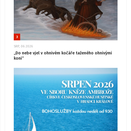
3
SRP, 06 2026
„Do nebe vjel v ohnivém kočáře taženého ohnivými
koni“