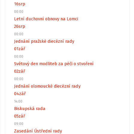
16
srp
00:00
Letní duchovní obnovy na Lomci
26
srp
00:00
Jednání pražské diecézní rady
01
zář
00:00
Světový den modliteb za péči o stvoření
02
zář
00:00
Jednání olomoucké diecézní rady
04
zář
14:00
Biskupská rada
05
zář
09:00
Zasedání Ústřední rady