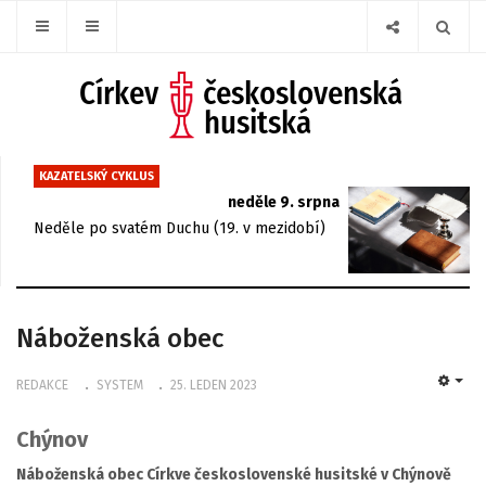
KAZATELSKÝ CYKLUS
neděle 9. srpna
Neděle po svatém Duchu (19. v mezidobí)
Náboženská obec
REDAKCE
SYSTEM
25. LEDEN 2023
EMP
Chýnov
Náboženská obec Církve československé husitské v Chýnově