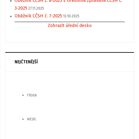
Oběžník CČSH č. 8-2025 s Úředními zprávami CČSH č.
3-2025
27.11.2025
Oběžník CČSH č. 7-2025
13.10.2025
Zobrazit úřední desku
NEJČTENĚJŠÍ
TÝDEN
MĚSÍC