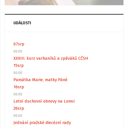
UDÁLOSTI
07
srp
00:00
XXXIII. kurz varhaníků a zpěváků CČSH
15
srp
00:00
Památka Marie, matky Páně
16
srp
00:00
Letní duchovní obnovy na Lomci
26
srp
00:00
Jednání pražské diecézní rady