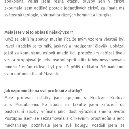
spokojená. Velmi jsem řešila otázku služby žen v církvi,
zkoumala jsem odlišné postoje jednotlivých církví, za-jímala mě
svátostná teologie, spiritualita různých komunit a liturgika.
Měla jste v této oblasti nějaký vzor?
Když se ohlížím zpátky, musím říct, že mým vzorem vlastně byl
Pavel Hradský. Je to milý, laskavý a inteligentní člověk. Dokázal
ještě za komunismu oslovit mladé lidi, protože jim nabízel živou
víru a propojoval je. Jeho osobní spiritualita tehdy nevyhovovala
mnoha členům církve, byl pro ně příliš radikální. Mě nadchnul
svou upřímností a obětavostí.
Jak vzpomínáte na své profesní začátky?
Moje profesní začátky jsou spojené s Hradcem Králové
a s Pardubicemi. Po studiu na fakultě jsem zařazení do
pastorační služby vnímala jako dost výraznou změnu života.
Postupně jsem se seznamovala s církevním prostředím a jeho
mechanismy, poznávala jsem své kolegy. Později jsem se