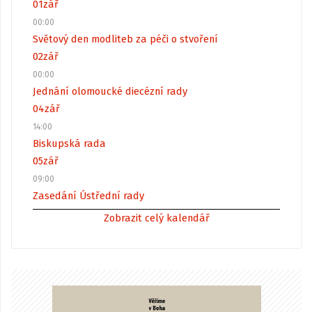
01
zář
00:00
Světový den modliteb za péči o stvoření
02
zář
00:00
Jednání olomoucké diecézní rady
04
zář
14:00
Biskupská rada
05
zář
09:00
Zasedání Ústřední rady
Zobrazit celý kalendář