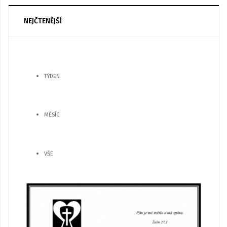
NEJČTENĚJŠÍ
TÝDEN
MĚSÍC
VŠE