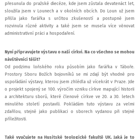
přesunula do pražské diecéze, kde jsem zůstala devatenáct let,
sloužila jsem v Lounech a v okolních obcích. Do Loun už jsem
přišla jako farářka s určitou zkušeností a postupně jsem
rozvinula různé aktivity a také jsem se musela více věnovat
administrativní práci a hospodaření.
Nyní připravujete výstavu o naší církvi. Na co všechno se mohou
návštěvníci těšit?
Od podzimu loňského roku působím jako farářka v Táboře.
Prostory Sboru Božích bojovníků se mi zdají být vhodné pro
uspořádání výstavy, kterou jsem zhlédla už vícekrát v Praze. Jde
o projekt spojený se 100. výročím vzniku církve mapující historii
a architekturu sborů, které členové církve ve 20. a 30. letech
minulého století postavili. Pokládám tuto výstavu za velmi
zdařilou, stejně jako publikaci o sborech vydanou při stejné
příležitosti.
Také vyučujete na Husitské teologické fakultě UK. Jaká je to