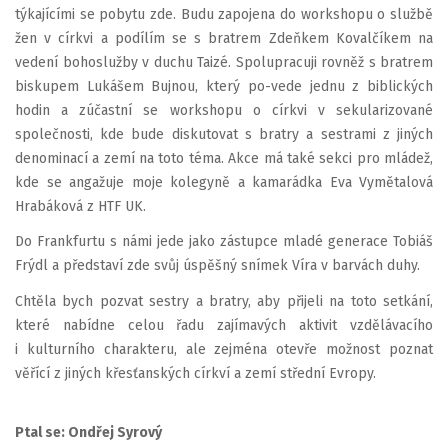
týkajícími se pobytu zde. Budu zapojena do workshopu o službě
žen v církvi a podílím se s bratrem Zdeňkem Kovalčíkem na
vedení bohoslužby v duchu Taizé. Spolupracuji rovněž s bratrem
biskupem Lukášem Bujnou, který po-vede jednu z biblických
hodin a zúčastní se workshopu o církvi v sekularizované
společnosti, kde bude diskutovat s bratry a sestrami z jiných
denominací a zemí na toto téma. Akce má také sekci pro mládež,
kde se angažuje moje kolegyně a kamarádka Eva Vymětalová
Hrabáková z HTF UK.
Do Frankfurtu s námi jede jako zástupce mladé generace Tobiáš
Frýdl a představí zde svůj úspěšný snímek Víra v barvách duhy.
Chtěla bych pozvat sestry a bratry, aby přijeli na toto setkání,
které nabídne celou řadu zajímavých aktivit vzdělávacího
i kulturního charakteru, ale zejména otevře možnost poznat
věřící z jiných křesťanských církví a zemí střední Evropy.
Ptal se: Ondřej Syrový