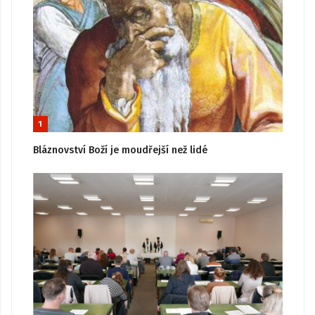
1
Bláznovství Boží je moudřejší než lidé