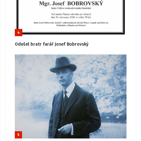
4
Odešel bratr farář Josef Bobrovský
5