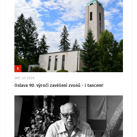
5
SRP, 03 2026
Oslava 90. výročí zavěšení zvonů - i tancem!