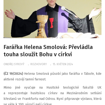
Farářka Helena Smolová: Převládla
touha sloužit Bohu v církvi
ONDŘEJ SYROVÝ
ROZHOVORY
15. KVĚTEN 2024
(ČZ 19/2024)
Helena Smolová působí jako farářka v Táboře, kde
aktivně rozvíjí tamní farnost.
Mimo jiné vyučuje na Husitské teologické fakultě UK
a reprezentuje husitskou církev na Mezinárodním setkání
křesťanů ve Frankfurtu nad Odrou. Nyní připravuje výstavu, která
se váže k 100. výročí naší církve.