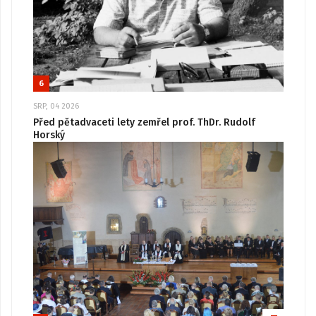
6
SRP, 04 2026
Před pětadvaceti lety zemřel prof. ThDr. Rudolf
Horský