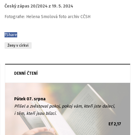
Český zápas 20/2024 z 19. 5. 2024
Fotografie: Helena Smolová foto archiv CČSH
f
Share
Ženy v církvi
DENNÍ ČTENÍ
Pátek 07. srpna
Přišel a zvěstoval pokoj, pokoj vám, kteří jste dalecí,
i těm, kteří jsou blízcí.
Ef 2,17