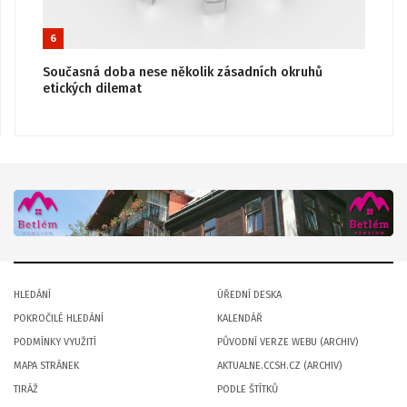
6
Současná doba nese několik zásadních okruhů
etických dilemat
HLEDÁNÍ
ÚŘEDNÍ DESKA
POKROČILÉ HLEDÁNÍ
KALENDÁŘ
PODMÍNKY VYUŽITÍ
PŮVODNÍ VERZE WEBU (ARCHIV)
MAPA STRÁNEK
AKTUALNE.CCSH.CZ (ARCHIV)
TIRÁŽ
PODLE ŠTÍTKŮ