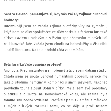
Sestro Heleno, pamatujete si, kdy Vás začaly zajímat duchovní
hodnoty?
Intenzivněji jsem se začala zajímat o otázky víry na gymnáziu,
když jsem se díky spolužačce ze třídy setkala s farářem husitské
církve Pavlem Hradským a s živým společenstvím mladých lidí
na klatovské faře. Začala jsem chodit na bohoslužby a číst Bibli
a další literaturu. Na toto období ráda vzpomínám.
Byla farářka Vaše vysněná profese?
Ano, byla. Před maturitou jsem přemýšlela o svém dalším studiu.
Chtěla jsem se určitě věnovat humanitním oborům, nejvíce mě
lákalo studium němčiny v kombinaci s jiným jazykem. Nakonec
převládla touha sloužit Bohu v církvi. Měla jsem své představy
o studiu a o životě na bohoslovecké koleji, ale realita byla
tomuto snu hodně vzdálená. Prožívala jsem zklamání a málokdo
z mých blízkých rozuměl tomu, co se děje a proč nejsem