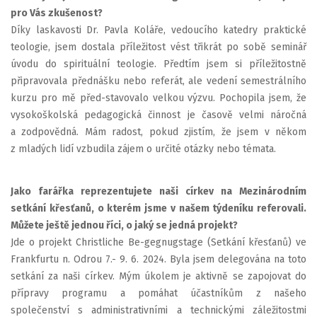
pro Vás zkušenost?
Díky laskavosti Dr. Pavla Koláře, vedoucího katedry praktické
teologie, jsem dostala příležitost vést třikrát po sobě seminář
úvodu do spirituální teologie. Předtím jsem si příležitostně
připravovala přednášku nebo referát, ale vedení semestrálního
kurzu pro mě před-stavovalo velkou výzvu. Pochopila jsem, že
vysokoškolská pedagogická činnost je časově velmi náročná
a zodpovědná. Mám radost, pokud zjistím, že jsem v někom
z mladých lidí vzbudila zájem o určité otázky nebo témata.
Jako farářka reprezentujete naši církev na Mezinárodním
setkání křesťanů, o kterém jsme v našem týdeníku referovali.
Můžete ještě jednou říci, o jaký se jedná projekt?
Jde o projekt Christliche Be-gegnugstage (Setkání křesťanů) ve
Frankfurtu n. Odrou 7.- 9. 6. 2024. Byla jsem delegována na toto
setkání za naši církev. Mým úkolem je aktivně se zapojovat do
přípravy programu a pomáhat účastníkům z našeho
společenství s administrativními a technickými záležitostmi