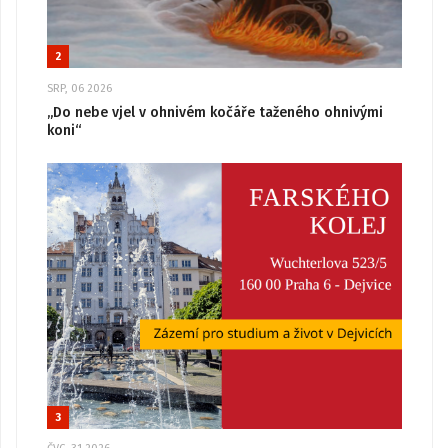
2
SRP, 06 2026
„Do nebe vjel v ohnivém kočáře taženého ohnivými
koni“
3