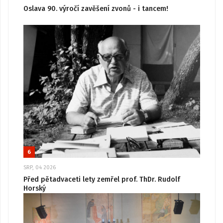
Oslava 90. výročí zavěšení zvonů - i tancem!
6
SRP, 04 2026
Před pětadvaceti lety zemřel prof. ThDr. Rudolf
Horský