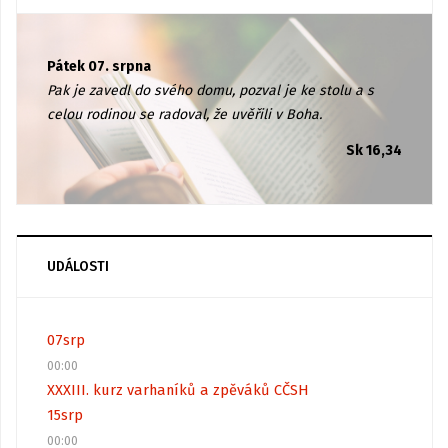
Pátek 07. srpna
Pak je zavedl do svého domu, pozval je ke stolu a s
celou rodinou se radoval, že uvěřili v Boha.
Sk 16,34
UDÁLOSTI
07
srp
00:00
XXXIII. kurz varhaníků a zpěváků CČSH
15
srp
00:00