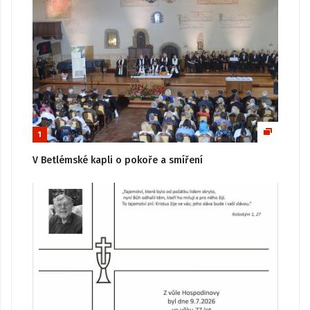
1
V Betlémské kapli o pokoře a smíření