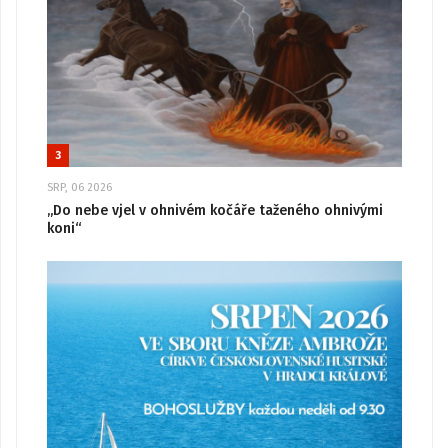
3
SRP, 06 2026
„Do nebe vjel v ohnivém kočáře taženého ohnivými
koni“