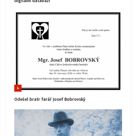
digitální databázi
4
Odešel bratr farář Josef Bobrovský