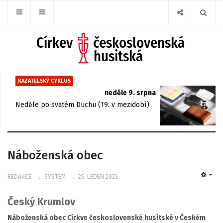
KAZATELSKÝ CYKLUS
neděle 9. srpna
Neděle po svatém Duchu (19. v mezidobí)
Náboženská obec
REDAKCE
SYSTEM
25. LEDEN 2023
EMP
Český Krumlov
Náboženská obec Církve československé husitské v Českém