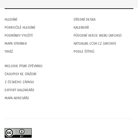
HLEDÁNÍ
ÚŘEDNÍ DESKA
POKROČILÉ HLEDÁNÍ
KALENDÁŘ
PODMÍNKY VYUŽITÍ
PŮVODNÍ VERZE WEBU (ARCHIV)
MAPA STRÁNEK
AKTUALNE.CCSH.CZ (ARCHIV)
TIRÁŽ
PODLE ŠTÍTKŮ
MELODIE PÍSNÍ ZPĚVNÍKU
ČASOPISY KE STAŽENÍ
Z ČESKÉHO ZÁPASU
EXPORT KALENDÁŘE
MAPA ADRESÁŘE