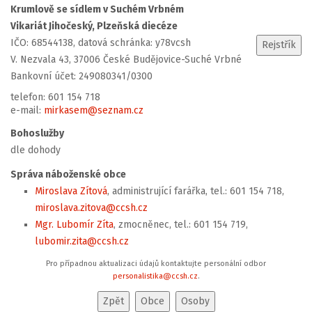
Krumlově se sídlem v Suchém Vrbném
Vikariát Jihočeský, Plzeňská diecéze
IČO: 68544138, datová schránka: y78vcsh
V. Nezvala 43, 37006 České Budějovice-Suché Vrbné
Bankovní účet: 249080341/0300
telefon: 601 154 718
e-mail:
mirkasem@seznam.cz
Bohoslužby
dle dohody
Správa náboženské obce
Miroslava Zítová
, administrující farářka, tel.: 601 154 718,
miroslava.zitova@ccsh.cz
Mgr. Lubomír Zíta
, zmocněnec, tel.: 601 154 719,
lubomir.zita@ccsh.cz
Pro případnou aktualizaci údajů kontaktujte personální odbor
personalistika@ccsh.cz
.