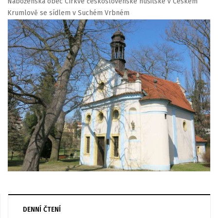
Náboženská obec Církve československé husitské v Českém
Krumlově se sídlem v Suchém Vrbném
DENNÍ ČTENÍ