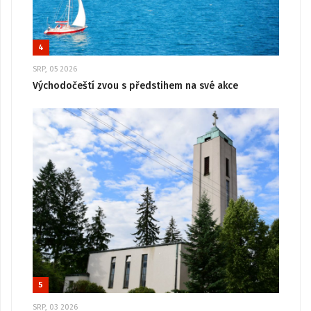
4
SRP, 05 2026
Východočeští zvou s předstihem na své akce
5
SRP, 03 2026