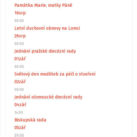
Památka Marie, matky Páně
16
srp
00:00
Letní duchovní obnovy na Lomci
26
srp
00:00
Jednání pražské diecézní rady
01
zář
00:00
Světový den modliteb za péči o stvoření
02
zář
00:00
Jednání olomoucké diecézní rady
04
zář
14:00
Biskupská rada
05
zář
09:00