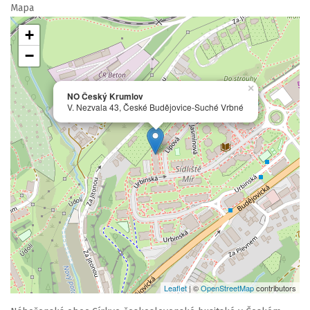
Mapa
+
−
×
NO Český Krumlov
V. Nezvala 43, České Budějovice-Suché Vrbné
Leaflet
| ©
OpenStreetMap
contributors