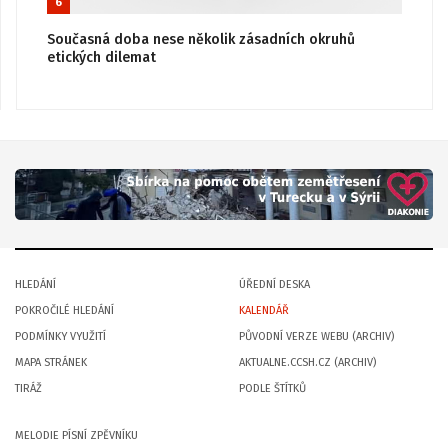
6
Současná doba nese několik zásadních okruhů
etických dilemat
HLEDÁNÍ
ÚŘEDNÍ DESKA
POKROČILÉ HLEDÁNÍ
KALENDÁŘ
PODMÍNKY VYUŽITÍ
PŮVODNÍ VERZE WEBU (ARCHIV)
MAPA STRÁNEK
AKTUALNE.CCSH.CZ (ARCHIV)
TIRÁŽ
PODLE ŠTÍTKŮ
MELODIE PÍSNÍ ZPĚVNÍKU