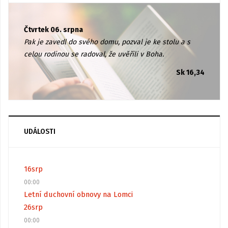
Čtvrtek 06. srpna
Pak je zavedl do svého domu, pozval je ke stolu a s
celou rodinou se radoval, že uvěřili v Boha.
Sk 16,34
UDÁLOSTI
16
srp
00:00
Letní duchovní obnovy na Lomci
26
srp
00:00