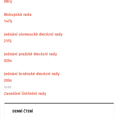
08
říj
Biskupská rada
14
říj
Jednání olomoucké diecézní rady
21
říj
Jednání pražské diecézní rady
02
lis
Jednání brněnské diecézní rady
20
lis
14:00
Zasedání Ústřední rady
DENNÍ ČTENÍ