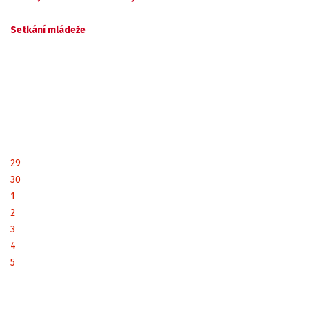
Setkání mládeže
29
30
1
2
3
4
5