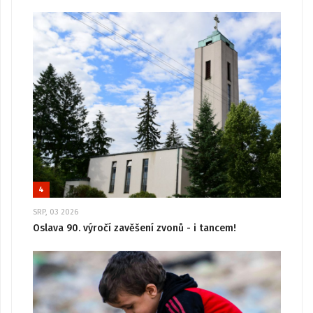
4
SRP, 03 2026
Oslava 90. výročí zavěšení zvonů - i tancem!