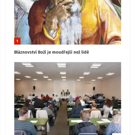
1
Bláznovství Boží je moudřejší než lidé