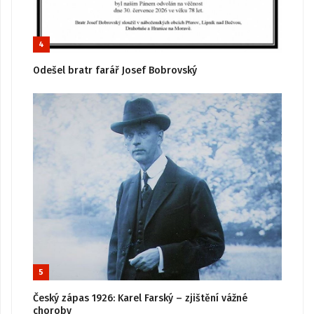
4
Odešel bratr farář Josef Bobrovský
5
Český zápas 1926: Karel Farský – zjištění vážné
choroby