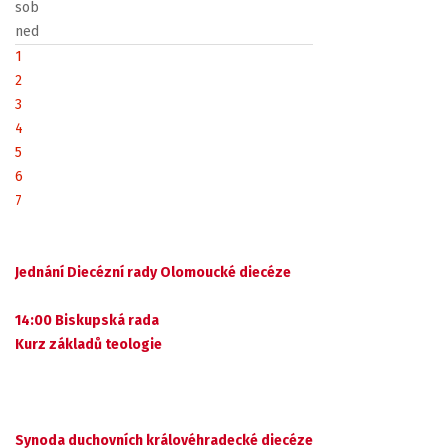
sob
ned
1
2
3
4
5
6
7
Jednání Diecézní rady Olomoucké diecéze
14:00 Biskupská rada
Kurz základů teologie
Synoda duchovních královéhradecké diecéze