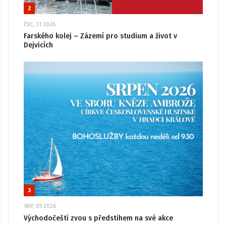
2
ČVC, 31 2026
Farského kolej – Zázemí pro studium a život v
Dejvicích
3
SRP, 05 2026
Východočeští zvou s předstihem na své akce