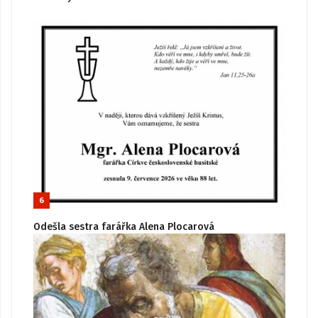
6
Odešla sestra farářka Alena Plocarová