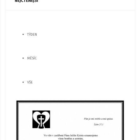
NEJČTENĚJŠÍ
TÝDEN
MĚSÍC
VŠE