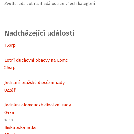
Zvolte, zda zobrazit události ze všech kategorií.
Nadcházející události
16
srp
Letní duchovní obnovy na Lomci
26
srp
Jednání pražské diecézní rady
02
zář
Jednání olomoucké diecézní rady
04
zář
14:00
Biskupská rada