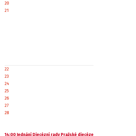
20
21
22
23
24
25
26
27
28
14:00 Jednání Diecézní rady Pražské diecéze