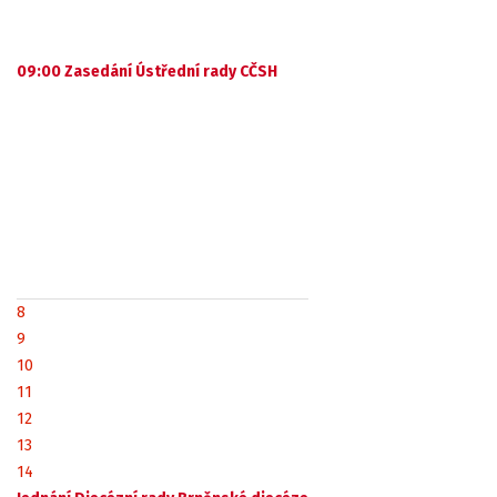
09:00 Zasedání Ústřední rady CČSH
8
9
10
11
12
13
14