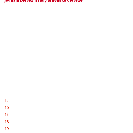
Jednání Diecézní rady Brněnské diecéze
15
16
17
18
19