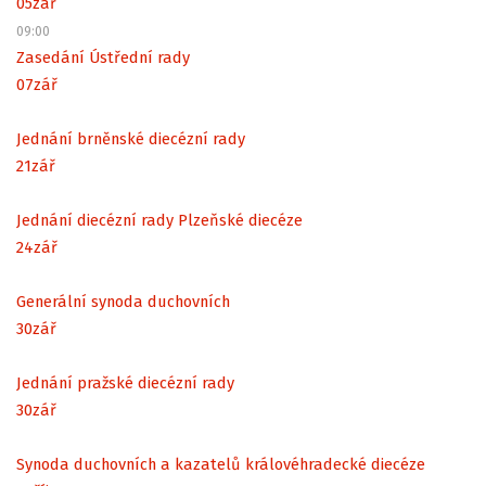
05
zář
09:00
Zasedání Ústřední rady
07
zář
Jednání brněnské diecézní rady
21
zář
Jednání diecézní rady Plzeňské diecéze
24
zář
Generální synoda duchovních
30
zář
Jednání pražské diecézní rady
30
zář
Synoda duchovních a kazatelů královéhradecké diecéze