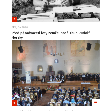
6
SRP, 04 2026
Před pětadvaceti lety zemřel prof. ThDr. Rudolf
Horský
1