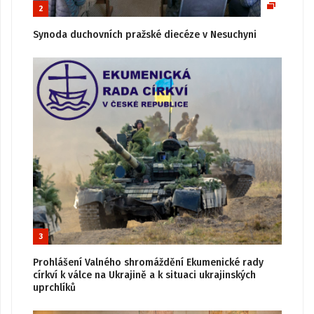
2
Synoda duchovních pražské diecéze v Nesuchyni
3
Prohlášení Valného shromáždění Ekumenické rady
církví k válce na Ukrajině a k situaci ukrajinských
uprchlíků