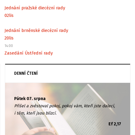
Jednání pražské diecézní rady
02
lis
Jednání brněnské diecézní rady
20
lis
14:00
Zasedání Ústřední rady
DENNÍ ČTENÍ
Pátek 07. srpna
Přišel a zvěstoval pokoj, pokoj vám, kteří jste dalecí,
i těm, kteří jsou blízcí.
Ef 2,17