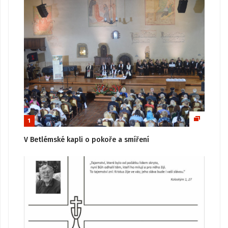
1
V Betlémské kapli o pokoře a smíření