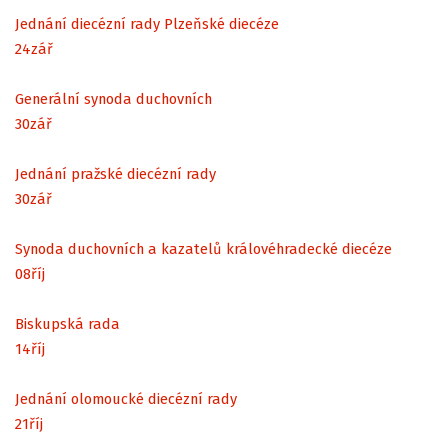
Jednání diecézní rady Plzeňské diecéze
24
zář
Generální synoda duchovních
30
zář
Jednání pražské diecézní rady
30
zář
Synoda duchovních a kazatelů královéhradecké diecéze
08
říj
Biskupská rada
14
říj
Jednání olomoucké diecézní rady
21
říj