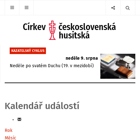
KAZATELSKÝ CYKLUS
neděle 9. srpna
Neděle po svatém Duchu (19. v mezidobí)
Kalendář událostí
Rok
Měsíc