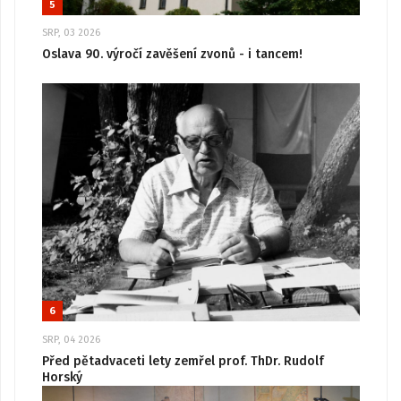
5
SRP, 03 2026
Oslava 90. výročí zavěšení zvonů - i tancem!
6
SRP, 04 2026
Před pětadvaceti lety zemřel prof. ThDr. Rudolf
Horský