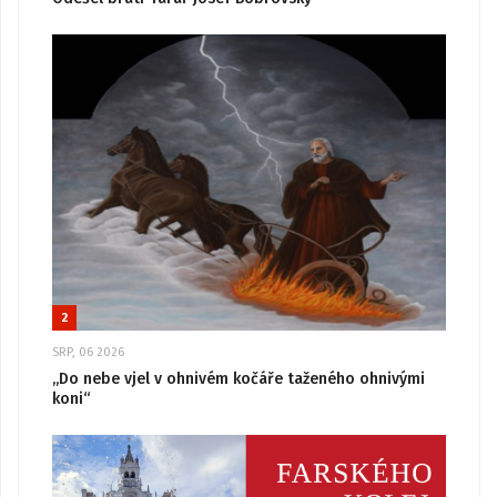
2
SRP, 06 2026
„Do nebe vjel v ohnivém kočáře taženého ohnivými
koni“