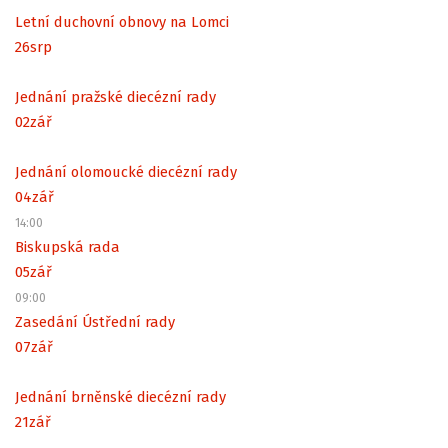
Letní duchovní obnovy na Lomci
26
srp
Jednání pražské diecézní rady
02
zář
Jednání olomoucké diecézní rady
04
zář
14:00
Biskupská rada
05
zář
09:00
Zasedání Ústřední rady
07
zář
Jednání brněnské diecézní rady
21
zář