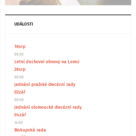
UDÁLOSTI
16
srp
00:00
Letní duchovní obnovy na Lomci
26
srp
00:00
Jednání pražské diecézní rady
02
zář
00:00
Jednání olomoucké diecézní rady
04
zář
14:00
Biskupská rada