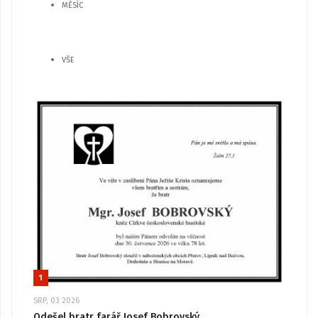
MĚSÍC
VŠE
1
SRP, 03 2026
Odešel bratr farář Josef Bobrovský