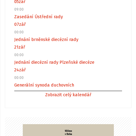
05
zář
09:00
Zasedání Ústřední rady
07
zář
00:00
Jednání brněnské diecézní rady
21
zář
00:00
Jednání diecézní rady Plzeňské diecéze
24
zář
00:00
Generální synoda duchovních
Zobrazit celý kalendář