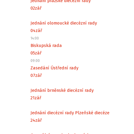
Jednání pražské diecézní rady
02
zář
Jednání olomoucké diecézní rady
04
zář
14:00
Biskupská rada
05
zář
09:00
Zasedání Ústřední rady
07
zář
Jednání brněnské diecézní rady
21
zář
Jednání diecézní rady Plzeňské diecéze
24
zář