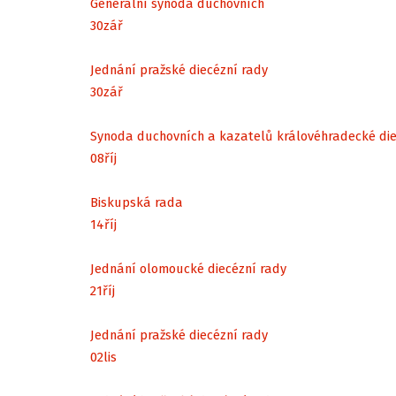
Generální synoda duchovních
30
zář
Jednání pražské diecézní rady
30
zář
Synoda duchovních a kazatelů královéhradecké di
08
říj
Biskupská rada
14
říj
Jednání olomoucké diecézní rady
21
říj
Jednání pražské diecézní rady
02
lis