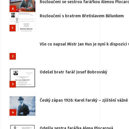
Rozloučení se sestrou farářkou Alenou Plocar
6
Rozloučení s bratrem Břetislavem Bělunkem
1
Vše co napsal Mistr Jan Hus je nyní k dispozici 
2
Odešel bratr farář Josef Bobrovský
3
Český zápas 1926: Karel Farský – zjištění vážn
4
Odešla sestra farářka Alena Plocarová