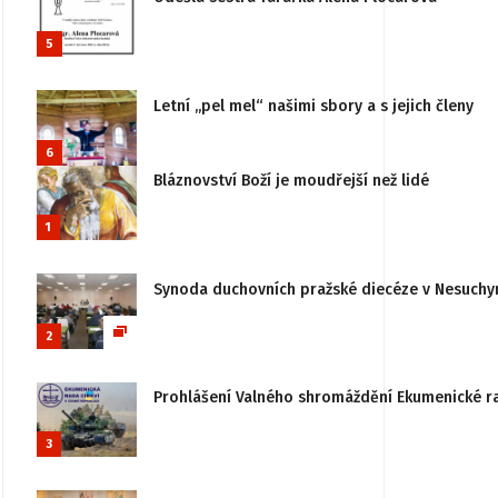
5
Letní „pel mel“ našimi sbory a s jejich členy
6
Bláznovství Boží je moudřejší než lidé
1
Synoda duchovních pražské diecéze v Nesuchy
2
Prohlášení Valného shromáždění Ekumenické rady
3