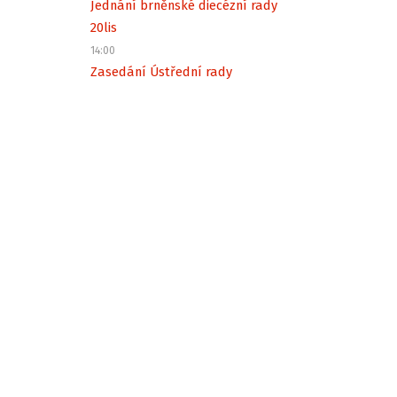
Jednání brněnské diecézní rady
20
lis
14:00
Zasedání Ústřední rady