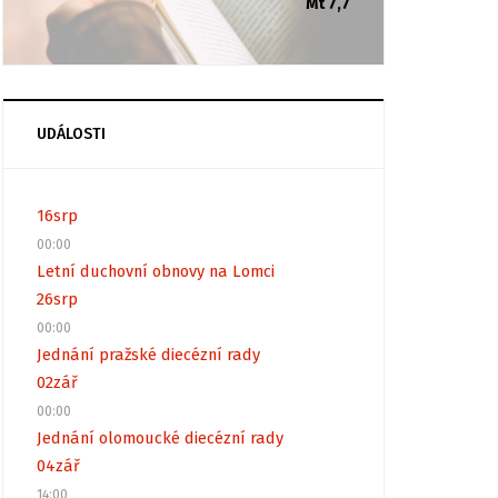
Mt 7,7
UDÁLOSTI
16
srp
00:00
Letní duchovní obnovy na Lomci
26
srp
00:00
Jednání pražské diecézní rady
02
zář
00:00
Jednání olomoucké diecézní rady
04
zář
14:00