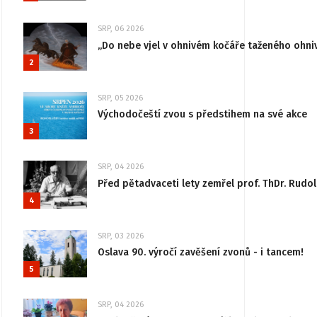
SRP, 06 2026
„Do nebe vjel v ohnivém kočáře taženého ohni
2
SRP, 05 2026
Východočeští zvou s předstihem na své akce
3
SRP, 04 2026
Před pětadvaceti lety zemřel prof. ThDr. Rudo
4
SRP, 03 2026
Oslava 90. výročí zavěšení zvonů - i tancem!
5
SRP, 04 2026