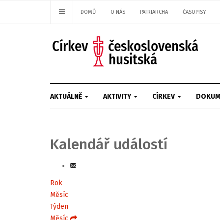
DOMŮ
O NÁS
PATRIARCHA
ČASOPISY
AKTUÁLNĚ
AKTIVITY
CÍRKEV
DOKUM
Kalendář událostí
Rok
Měsíc
Týden
Měsíc