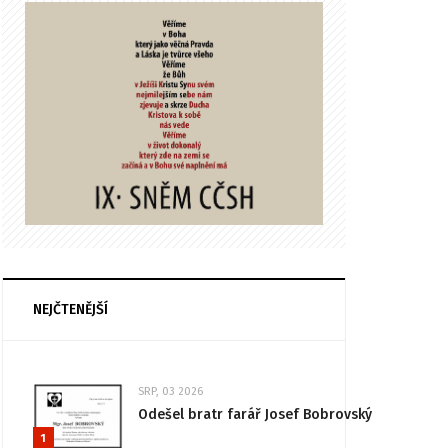
NEJČTENĚJŠÍ
SRP, 03 2026
Odešel bratr farář Josef Bobrovský
1