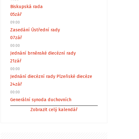
Biskupská rada
05
zář
09:00
Zasedání Ústřední rady
07
zář
00:00
Jednání brněnské diecézní rady
21
zář
00:00
Jednání diecézní rady Plzeňské diecéze
24
zář
00:00
Generální synoda duchovních
Zobrazit celý kalendář