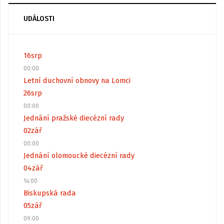
UDÁLOSTI
16
srp
00:00
Letní duchovní obnovy na Lomci
26
srp
00:00
Jednání pražské diecézní rady
02
zář
00:00
Jednání olomoucké diecézní rady
04
zář
14:00
Biskupská rada
05
zář
09:00