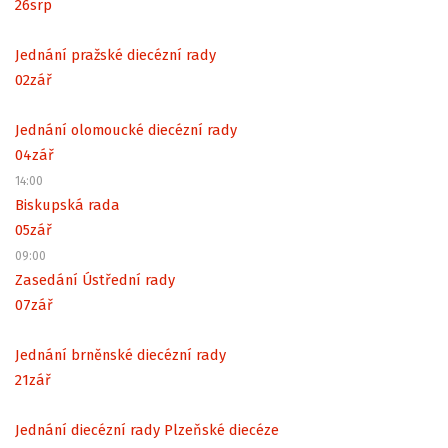
26
srp
Jednání pražské diecézní rady
02
zář
Jednání olomoucké diecézní rady
04
zář
14:00
Biskupská rada
05
zář
09:00
Zasedání Ústřední rady
07
zář
Jednání brněnské diecézní rady
21
zář
Jednání diecézní rady Plzeňské diecéze