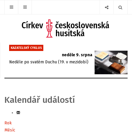
KAZATELSKÝ CYKLUS
neděle 9. srpna
Neděle po svatém Duchu (19. v mezidobí)
Kalendář událostí
Rok
Měsíc