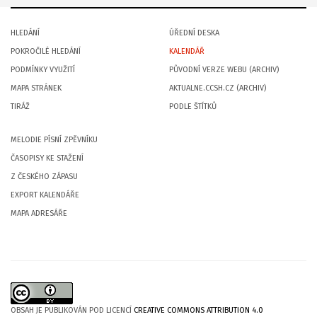
HLEDÁNÍ
ÚŘEDNÍ DESKA
POKROČILÉ HLEDÁNÍ
KALENDÁŘ
PODMÍNKY VYUŽITÍ
PŮVODNÍ VERZE WEBU (ARCHIV)
MAPA STRÁNEK
AKTUALNE.CCSH.CZ (ARCHIV)
TIRÁŽ
PODLE ŠTÍTKŮ
MELODIE PÍSNÍ ZPĚVNÍKU
ČASOPISY KE STAŽENÍ
Z ČESKÉHO ZÁPASU
EXPORT KALENDÁŘE
MAPA ADRESÁŘE
OBSAH JE PUBLIKOVÁN POD LICENCÍ
CREATIVE COMMONS ATTRIBUTION 4.0