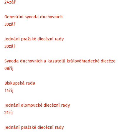
24
zář
Generální synoda duchovních
30
zář
Jednání pražské diecézní rady
30
zář
Synoda duchovních a kazatelů královéhradecké diecéze
08
říj
Biskupská rada
14
říj
Jednání olomoucké diecézní rady
21
říj
Jednání pražské diecézní rady