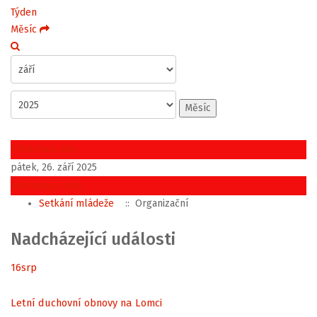
Týden
Měsíc
Měsíc
Předchozí den
pátek, 26. září 2025
Následující den
Setkání mládeže
:: Organizační
Nadcházející události
16
srp
Letní duchovní obnovy na Lomci