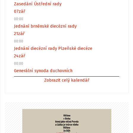
Zasedání Ústřední rady
07
zář
00:00
Jednání brněnské diecézní rady
21
zář
00:00
Jednání diecézní rady Plzeňské diecéze
24
zář
00:00
Generální synoda duchovních
Zobrazit celý kalendář