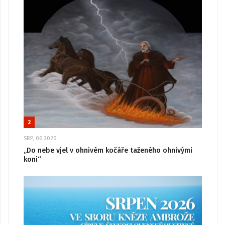
2
SRP, 06 2026
„Do nebe vjel v ohnivém kočáře taženého ohnivými
koni“