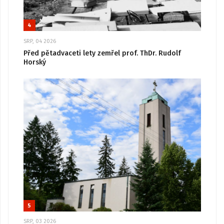
4
SRP, 04 2026
Před pětadvaceti lety zemřel prof. ThDr. Rudolf
Horský
5
SRP, 03 2026