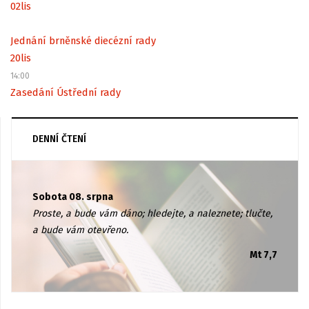
02
lis
Jednání brněnské diecézní rady
20
lis
14:00
Zasedání Ústřední rady
DENNÍ ČTENÍ
Sobota 08. srpna
Proste, a bude vám dáno; hledejte, a naleznete; tlučte,
a bude vám otevřeno.
Mt 7,7