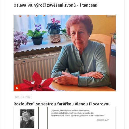
Oslava 90. výročí zavěšení zvonů - i tancem!
6
SRP, 04 2026
Rozloučení se sestrou farářkou Alenou Plocarovou