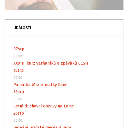
UDÁLOSTI
07
srp
00:00
XXXIII. kurz varhaníků a zpěváků CČSH
15
srp
00:00
Památka Marie, matky Páně
16
srp
00:00
Letní duchovní obnovy na Lomci
26
srp
00:00
Jednání pražské diecézní rady