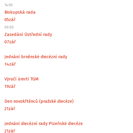
14:00
Biskupská rada
05
zář
09:00
Zasedání Ústřední rady
07
zář
Jednání brněnské diecézní rady
14
zář
Výročí úmrtí TGM
19
zář
Den novokřtěnců (pražské diecéze)
21
zář
Jednání diecézní rady Plzeňské diecéze
21
zář