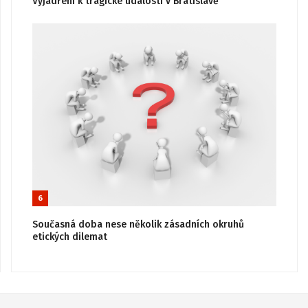
Vyjádření k tragické události v Bratislavě
6
Současná doba nese několik zásadních okruhů
etických dilemat