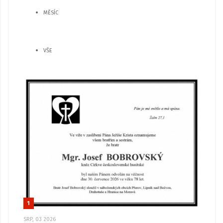
MĚSÍC
VŠE
1
SRP, 03 2026