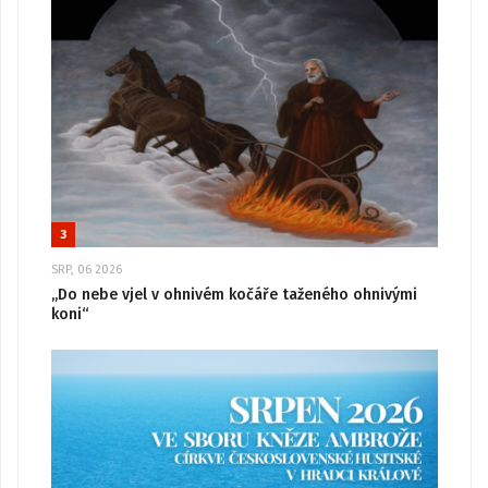
3
SRP, 06 2026
„Do nebe vjel v ohnivém kočáře taženého ohnivými
koni“