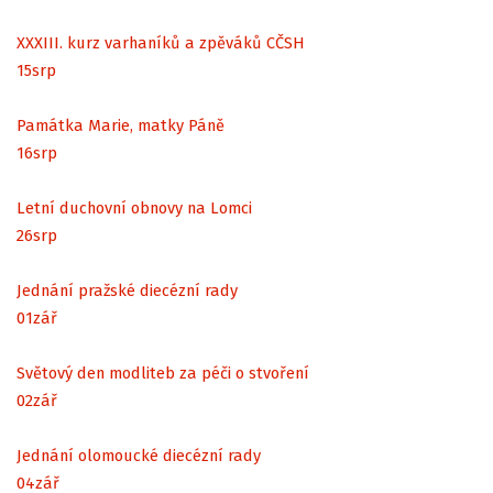
XXXIII. kurz varhaníků a zpěváků CČSH
15
srp
Památka Marie, matky Páně
16
srp
Letní duchovní obnovy na Lomci
26
srp
Jednání pražské diecézní rady
01
zář
Světový den modliteb za péči o stvoření
02
zář
Jednání olomoucké diecézní rady
04
zář