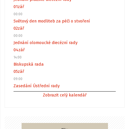
01
zář
00:00
Světový den modliteb za péči o stvoření
02
zář
00:00
Jednání olomoucké diecézní rady
04
zář
14:00
Biskupská rada
05
zář
09:00
Zasedání Ústřední rady
Zobrazit celý kalendář