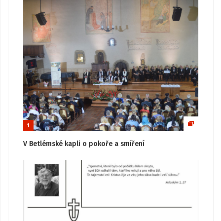
1
V Betlémské kapli o pokoře a smíření