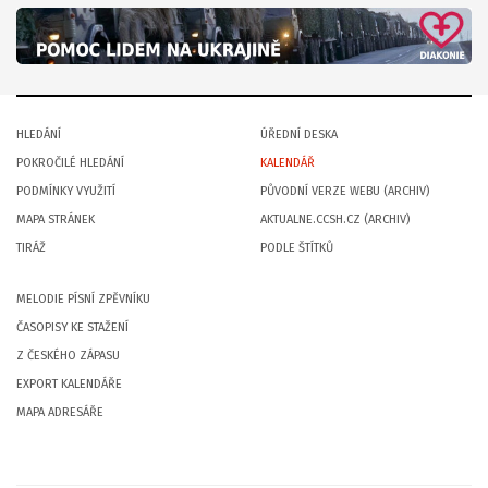
HLEDÁNÍ
ÚŘEDNÍ DESKA
POKROČILÉ HLEDÁNÍ
KALENDÁŘ
PODMÍNKY VYUŽITÍ
PŮVODNÍ VERZE WEBU (ARCHIV)
MAPA STRÁNEK
AKTUALNE.CCSH.CZ (ARCHIV)
TIRÁŽ
PODLE ŠTÍTKŮ
MELODIE PÍSNÍ ZPĚVNÍKU
ČASOPISY KE STAŽENÍ
Z ČESKÉHO ZÁPASU
EXPORT KALENDÁŘE
MAPA ADRESÁŘE