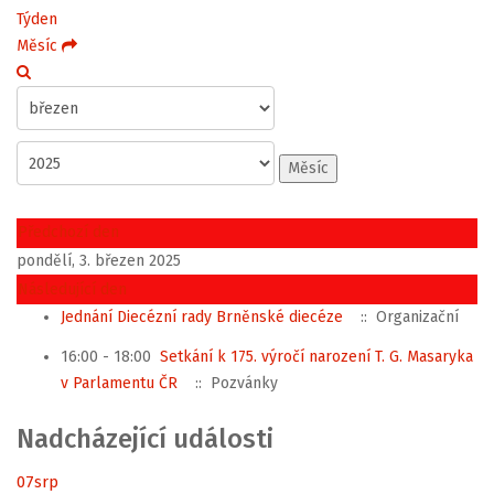
Týden
Měsíc
Měsíc
Předchozí den
pondělí, 3. březen 2025
Následující den
Jednání Diecézní rady Brněnské diecéze
:: Organizační
16:00 - 18:00
Setkání k 175. výročí narození T. G. Masaryka
v Parlamentu ČR
:: Pozvánky
Nadcházející události
07
srp