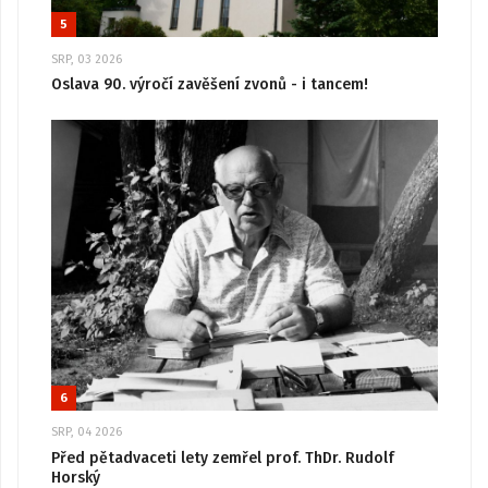
5
SRP, 03 2026
Oslava 90. výročí zavěšení zvonů - i tancem!
6
SRP, 04 2026
Před pětadvaceti lety zemřel prof. ThDr. Rudolf
Horský