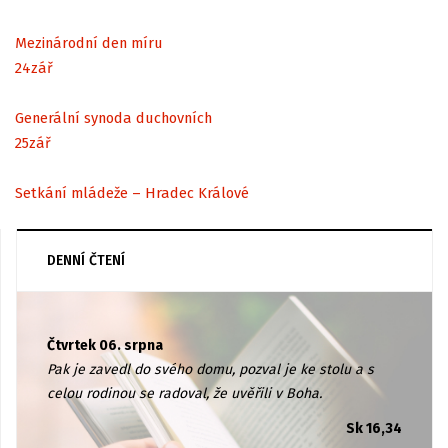
Mezinárodní den míru
24
zář
Generální synoda duchovních
25
zář
Setkání mládeže – Hradec Králové
DENNÍ ČTENÍ
Čtvrtek 06. srpna
Pak je zavedl do svého domu, pozval je ke stolu a s
celou rodinou se radoval, že uvěřili v Boha.
Sk 16,34