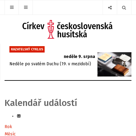
KAZATELSKÝ CYKLUS
neděle 9. srpna
Neděle po svatém Duchu (19. v mezidobí)
Kalendář událostí
Rok
Měsíc