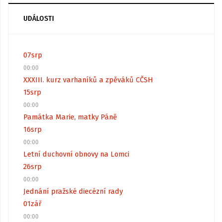
UDÁLOSTI
07
srp
00:00
XXXIII. kurz varhaníků a zpěváků CČSH
15
srp
00:00
Památka Marie, matky Páně
16
srp
00:00
Letní duchovní obnovy na Lomci
26
srp
00:00
Jednání pražské diecézní rady
01
zář
00:00