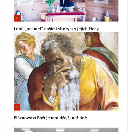
6
Letní „pel mel“ našimi sbory a s jejich členy
1
Bláznovství Boží je moudřejší než lidé