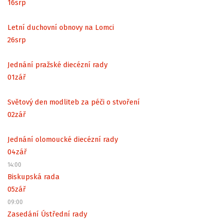
16
srp
Letní duchovní obnovy na Lomci
26
srp
Jednání pražské diecézní rady
01
zář
Světový den modliteb za péči o stvoření
02
zář
Jednání olomoucké diecézní rady
04
zář
14:00
Biskupská rada
05
zář
09:00
Zasedání Ústřední rady