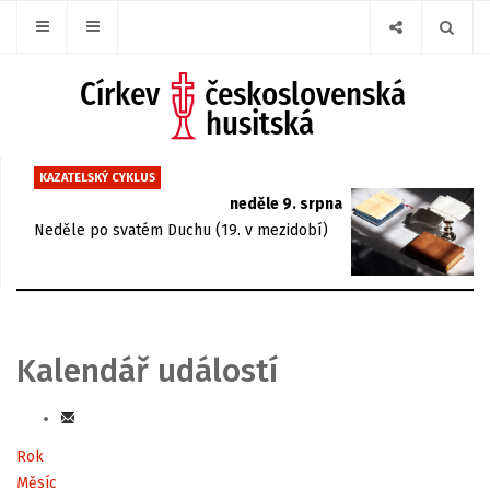
KAZATELSKÝ CYKLUS
neděle 9. srpna
Neděle po svatém Duchu (19. v mezidobí)
Kalendář událostí
Rok
Měsíc