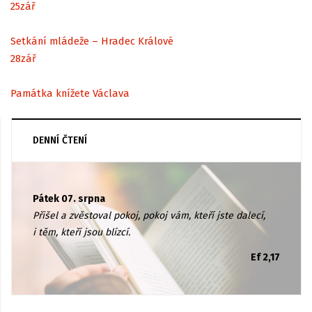
25
zář
Setkání mládeže – Hradec Králové
28
zář
Památka knížete Václava
DENNÍ ČTENÍ
Pátek 07. srpna
Přišel a zvěstoval pokoj, pokoj vám, kteří jste dalecí,
i těm, kteří jsou blízcí.
Ef 2,17