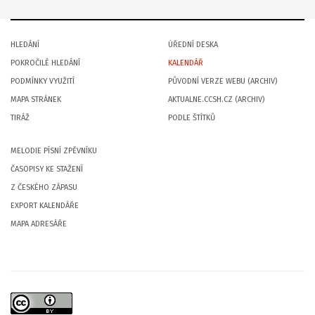
HLEDÁNÍ
ÚŘEDNÍ DESKA
POKROČILÉ HLEDÁNÍ
KALENDÁŘ
PODMÍNKY VYUŽITÍ
PŮVODNÍ VERZE WEBU (ARCHIV)
MAPA STRÁNEK
AKTUALNE.CCSH.CZ (ARCHIV)
TIRÁŽ
PODLE ŠTÍTKŮ
MELODIE PÍSNÍ ZPĚVNÍKU
ČASOPISY KE STAŽENÍ
Z ČESKÉHO ZÁPASU
EXPORT KALENDÁŘE
MAPA ADRESÁŘE