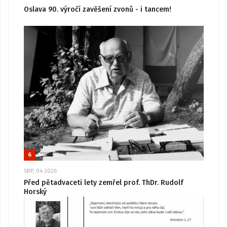
Oslava 90. výročí zavěšení zvonů - i tancem!
6
SRP, 04 2026
Před pětadvaceti lety zemřel prof. ThDr. Rudolf
Horský