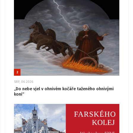
2
SRP, 06 2026
„Do nebe vjel v ohnivém kočáře taženého ohnivými
koni“