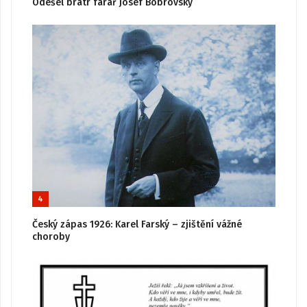
Odešel bratr farář Josef Bobrovský
4
Český zápas 1926: Karel Farský – zjištění vážné
choroby