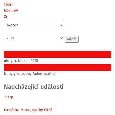
Týden
Měsíc
Měsíc
Předchozí den
úterý, 4. březen 2025
Následující den
Nebyly nalezeny žádné události
Nadcházející události
15
srp
Památka Marie, matky Páně