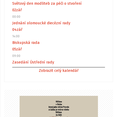
Světový den modliteb za péči o stvoření
02
zář
00:00
Jednání olomoucké diecézní rady
04
zář
14:00
Biskupská rada
05
zář
09:00
Zasedání Ústřední rady
Zobrazit celý kalendář