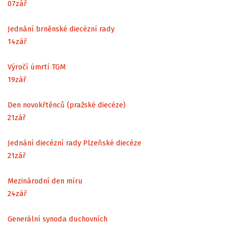
07
zář
Jednání brněnské diecézní rady
14
zář
Výročí úmrtí TGM
19
zář
Den novokřtěnců (pražské diecéze)
21
zář
Jednání diecézní rady Plzeňské diecéze
21
zář
Mezinárodní den míru
24
zář
Generální synoda duchovních