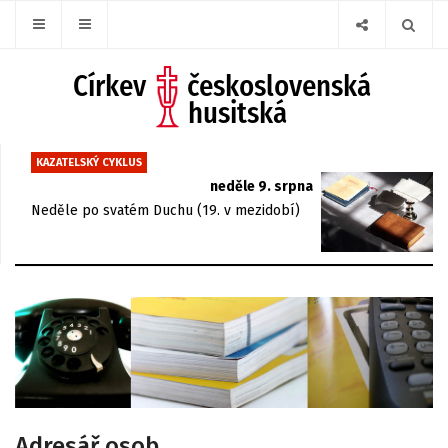
KAZATELSKÝ CYKLUS
neděle 9. srpna
Neděle po svatém Duchu (19. v mezidobí)
Adresář osob