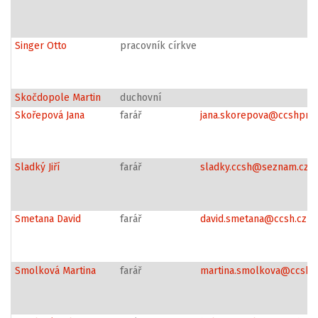
Singer Otto
pracovník církve
Skočdopole Martin
duchovní
Skořepová Jana
farář
jana.skorepova@ccshprah
Sladký Jiří
farář
sladky.ccsh@seznam.cz
Smetana David
farář
david.smetana@ccsh.cz
Smolková Martina
farář
martina.smolkova@ccsh.c