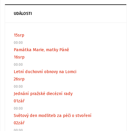
UDÁLOSTI
15
srp
00:00
Památka Marie, matky Páně
16
srp
00:00
Letní duchovní obnovy na Lomci
26
srp
00:00
Jednání pražské diecézní rady
01
zář
00:00
Světový den modliteb za péči o stvoření
02
zář
00:00