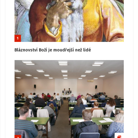
1
Bláznovství Boží je moudřejší než lidé