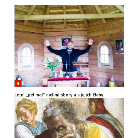
6
Letní „pel mel“ našimi sbory a s jejich členy