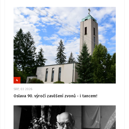
4
SRP, 03 2026
Oslava 90. výročí zavěšení zvonů - i tancem!