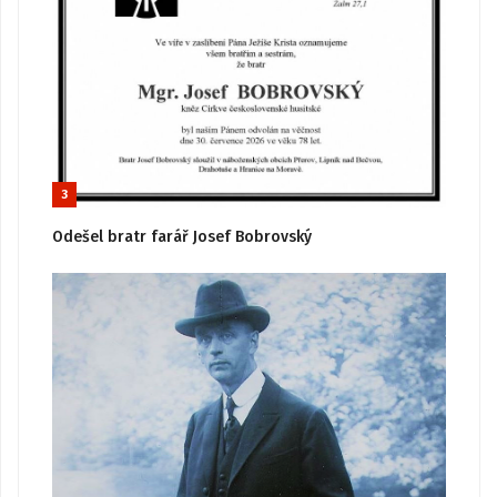
3
Odešel bratr farář Josef Bobrovský