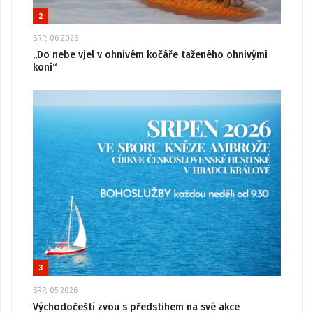
2
SRP, 06 2026
„Do nebe vjel v ohnivém kočáře taženého ohnivými
koni“
3
SRP, 05 2026
Východočeští zvou s předstihem na své akce