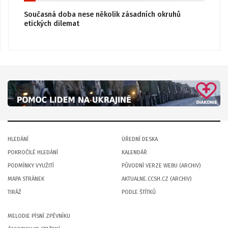
Současná doba nese několik zásadních okruhů
etických dilemat
HLEDÁNÍ
ÚŘEDNÍ DESKA
POKROČILÉ HLEDÁNÍ
KALENDÁŘ
PODMÍNKY VYUŽITÍ
PŮVODNÍ VERZE WEBU (ARCHIV)
MAPA STRÁNEK
AKTUALNE.CCSH.CZ (ARCHIV)
TIRÁŽ
PODLE ŠTÍTKŮ
MELODIE PÍSNÍ ZPĚVNÍKU