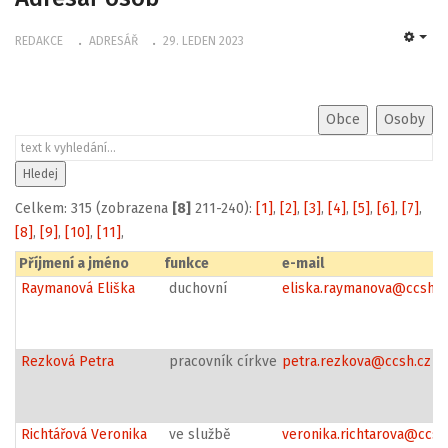
REDAKCE
ADRESÁŘ
29. LEDEN 2023
EMP
Celkem: 315 (zobrazena
[8]
211-240):
[1]
,
[2]
,
[3]
,
[4]
,
[5]
,
[6]
,
[7]
,
[8]
,
[9]
,
[10]
,
[11]
,
Příjmení a jméno
funkce
e-mail
Raymanová Eliška
duchovní
eliska.raymanova@ccshpr
Rezková Petra
pracovník církve
petra.rezkova@ccsh.cz
Richtářová Veronika
ve službě
veronika.richtarova@ccsh