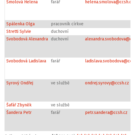
Smolová Helena
farář
helena.smolova@ccsh.cz
Spálenka Olga
pracovník církve
Stretti Sylvie
duchovní
Svobodová Alexandra
duchovní
alexandra.svobodova@cc
Svobodová Ladislava
farář
ladislava.svobodova@ccs
Syrový Ondřej
ve službě
ondrej.syrovy@ccsh.cz
Šafář Zbyněk
ve službě
Šandera Petr
farář
petr.sandera@ccsh.cz