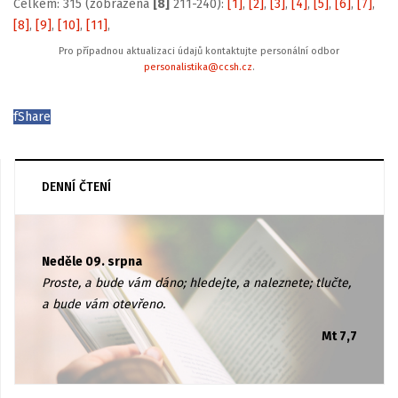
Celkem: 315 (zobrazena
[8]
211-240):
[1]
,
[2]
,
[3]
,
[4]
,
[5]
,
[6]
,
[7]
,
[8]
,
[9]
,
[10]
,
[11]
,
Pro případnou aktualizaci údajů kontaktujte personální odbor
personalistika@ccsh.cz
.
f
Share
DENNÍ ČTENÍ
Neděle 09. srpna
Proste, a bude vám dáno; hledejte, a naleznete; tlučte,
a bude vám otevřeno.
Mt 7,7