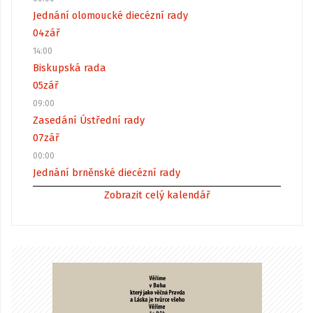
Jednání olomoucké diecézní rady
04
zář
14:00
Biskupská rada
05
zář
09:00
Zasedání Ústřední rady
07
zář
00:00
Jednání brněnské diecézní rady
Zobrazit celý kalendář