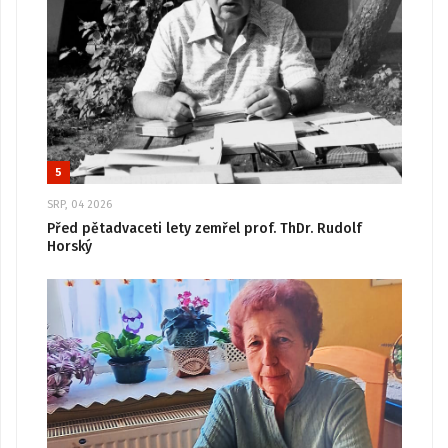
5
SRP, 04 2026
Před pětadvaceti lety zemřel prof. ThDr. Rudolf
Horský