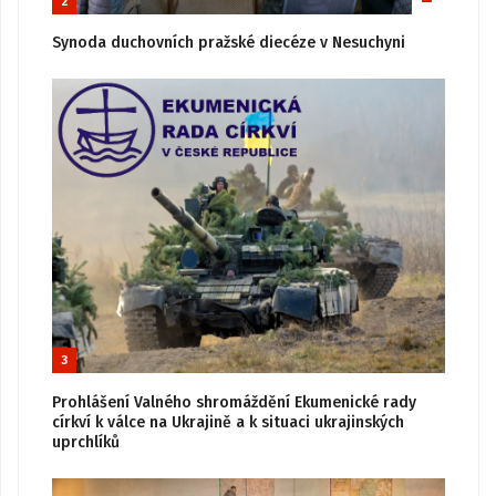
2
Synoda duchovních pražské diecéze v Nesuchyni
3
Prohlášení Valného shromáždění Ekumenické rady
církví k válce na Ukrajině a k situaci ukrajinských
uprchlíků