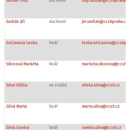
Sedlák Filip
duchovní
filip.sedlak@ccshpraha.c
Sedlák Jiří
duchovní
jiri.sedlak@ccshpraha.cz
Selčanová Lenka
farář
lenka.selcanova@ccshpra
Sikorová Markéta
farář
marketa.sikorova@ccsh.c
Silná Eliška
ve službě
eliska.silna@ccsh.cz
Silná Marta
farář
marta.silna@ccsh.cz
Silná Sandra
farář
sandra.silna@ccsh.cz