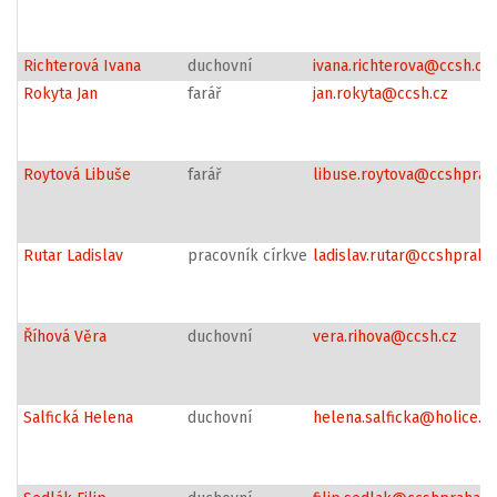
Richterová Ivana
duchovní
ivana.richterova@ccsh.cz
Rokyta Jan
farář
jan.rokyta@ccsh.cz
Roytová Libuše
farář
libuse.roytova@ccshprah
Rutar Ladislav
pracovník církve
ladislav.rutar@ccshpraha
Říhová Věra
duchovní
vera.rihova@ccsh.cz
Salfická Helena
duchovní
helena.salficka@holice.cz