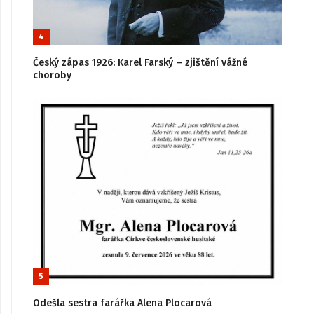
4
Český zápas 1926: Karel Farský – zjištění vážné
choroby
5
Odešla sestra farářka Alena Plocarová