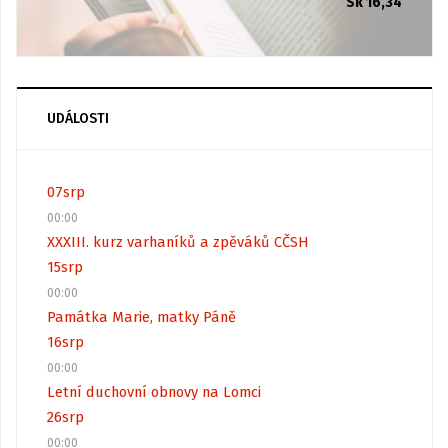
Sk 16,34
UDÁLOSTI
07
srp
00:00
XXXIII. kurz varhaníků a zpěváků CČSH
15
srp
00:00
Památka Marie, matky Páně
16
srp
00:00
Letní duchovní obnovy na Lomci
26
srp
00:00