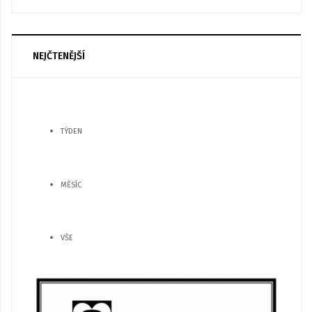
NEJČTENĚJŠÍ
TÝDEN
MĚSÍC
VŠE