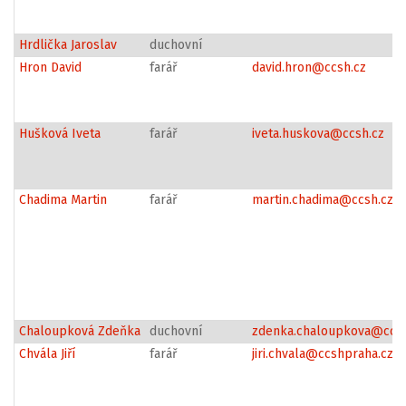
Hrdlička Jaroslav
duchovní
Hron David
farář
david.hron@ccsh.cz
Hušková Iveta
farář
iveta.huskova@ccsh.cz
Chadima Martin
farář
martin.chadima@ccsh.cz
Chaloupková Zdeňka
duchovní
zdenka.chaloupkova@ccsh
Chvála Jiří
farář
jiri.chvala@ccshpraha.cz