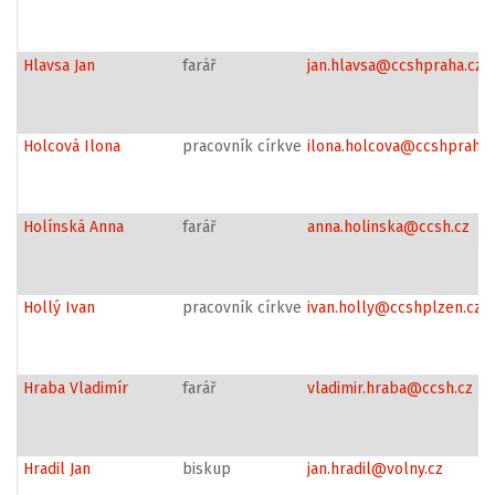
Hlavsa Jan
farář
jan.hlavsa@ccshpraha.cz
Holcová Ilona
pracovník církve
ilona.holcova@ccshpraha.
Holínská Anna
farář
anna.holinska@ccsh.cz
Hollý Ivan
pracovník církve
ivan.holly@ccshplzen.cz
Hraba Vladimír
farář
vladimir.hraba@ccsh.cz
Hradil Jan
biskup
jan.hradil@volny.cz