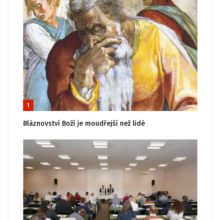
1
Bláznovství Boží je moudřejší než lidé