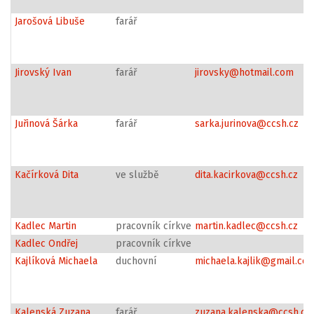
Jarošová Libuše
farář
Jirovský Ivan
farář
jirovsky@hotmail.com
Juřinová Šárka
farář
sarka.jurinova@ccsh.cz
Kačírková Dita
ve službě
dita.kacirkova@ccsh.cz
Kadlec Martin
pracovník církve
martin.kadlec@ccsh.cz
Kadlec Ondřej
pracovník církve
Kajlíková Michaela
duchovní
michaela.kajlik@gmail.co
Kalenská Zuzana
farář
zuzana.kalenska@ccsh.cz