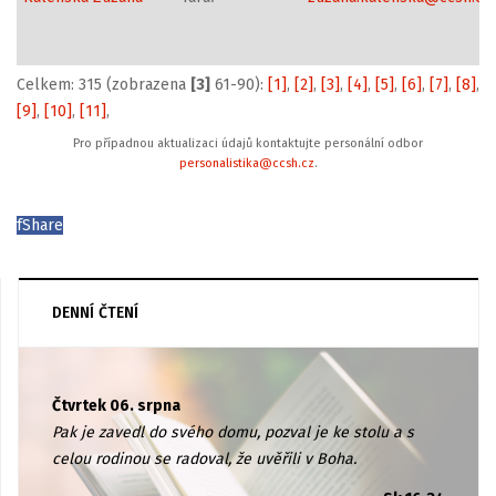
Celkem: 315 (zobrazena
[3]
61-90):
[1]
,
[2]
,
[3]
,
[4]
,
[5]
,
[6]
,
[7]
,
[8]
,
[9]
,
[10]
,
[11]
,
Pro případnou aktualizaci údajů kontaktujte personální odbor
personalistika@ccsh.cz
.
f
Share
DENNÍ ČTENÍ
Čtvrtek 06. srpna
Pak je zavedl do svého domu, pozval je ke stolu a s
celou rodinou se radoval, že uvěřili v Boha.