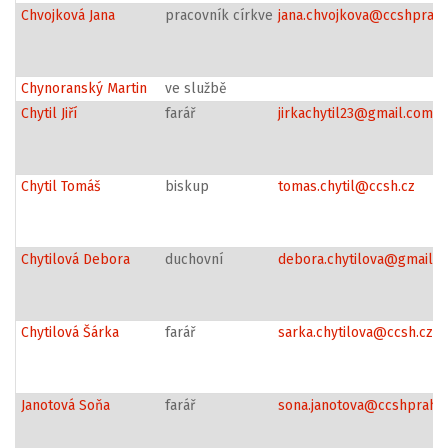
Chvojková Jana
pracovník církve
jana.chvojkova@ccshpraha
Chynoranský Martin
ve službě
Chytil Jiří
farář
jirkachytil23@gmail.com
Chytil Tomáš
biskup
tomas.chytil@ccsh.cz
Chytilová Debora
duchovní
debora.chytilova@gmail.
Chytilová Šárka
farář
sarka.chytilova@ccsh.cz
Janotová Soňa
farář
sona.janotova@ccshpraha.