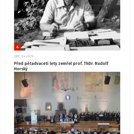
6
SRP, 04 2026
Před pětadvaceti lety zemřel prof. ThDr. Rudolf
Horský