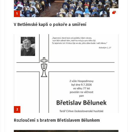
1
V Betlémské kapli o pokoře a smíření
2
Rozloučení s bratrem Břetislavem Bělunkem