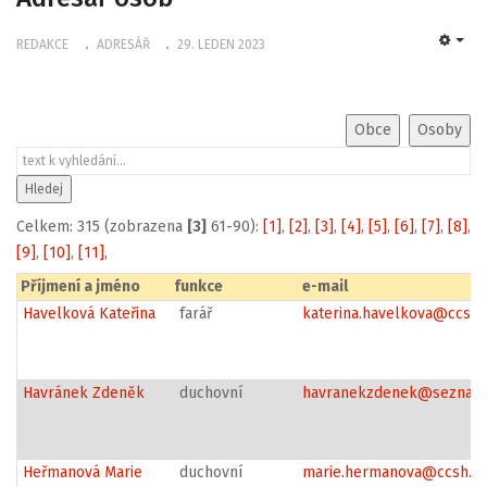
REDAKCE
ADRESÁŘ
29. LEDEN 2023
EMP
Celkem: 315 (zobrazena
[3]
61-90):
[1]
,
[2]
,
[3]
,
[4]
,
[5]
,
[6]
,
[7]
,
[8]
,
[9]
,
[10]
,
[11]
,
Příjmení a jméno
funkce
e-mail
Havelková Kateřina
farář
katerina.havelkova@ccsh.
Havránek Zdeněk
duchovní
havranekzdenek@seznam
Heřmanová Marie
duchovní
marie.hermanova@ccsh.cz