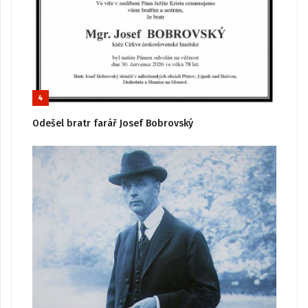
4
Odešel bratr farář Josef Bobrovský