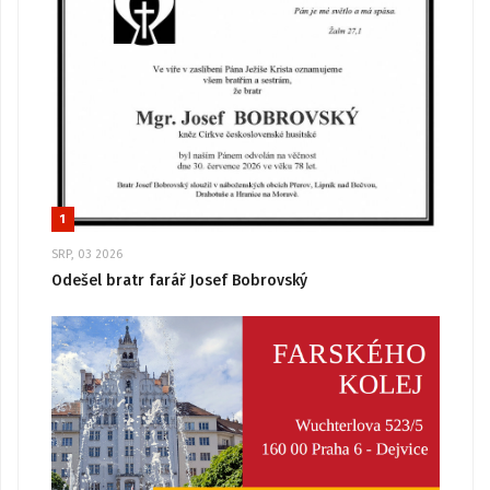
1
SRP, 03 2026
Odešel bratr farář Josef Bobrovský