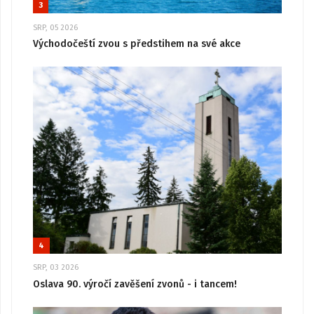
3
SRP, 05 2026
Východočeští zvou s předstihem na své akce
4
SRP, 03 2026
Oslava 90. výročí zavěšení zvonů - i tancem!