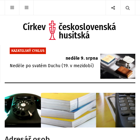
KAZATELSKÝ CYKLUS
neděle 9. srpna
Neděle po svatém Duchu (19. v mezidobí)
Adresář osob