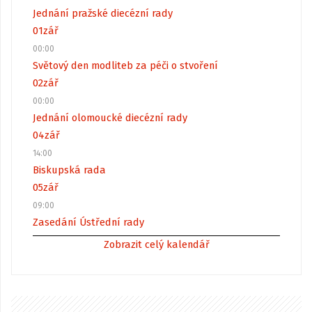
Jednání pražské diecézní rady
01
zář
00:00
Světový den modliteb za péči o stvoření
02
zář
00:00
Jednání olomoucké diecézní rady
04
zář
14:00
Biskupská rada
05
zář
09:00
Zasedání Ústřední rady
Zobrazit celý kalendář