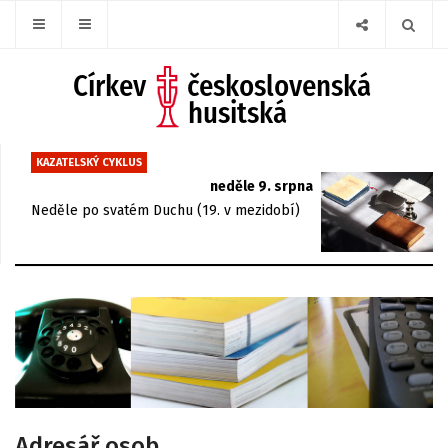
KAZATELSKÝ CYKLUS
neděle 9. srpna
Neděle po svatém Duchu (19. v mezidobí)
Adresář osob