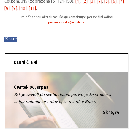
Celkem: 315 (zobrazena
[5]
121-150):
[1]
,
[2]
,
[3]
,
[4]
,
[5]
,
[6]
,
[7]
,
[8]
,
[9]
,
[10]
,
[11]
,
Pro případnou aktualizaci údajů kontaktujte personální odbor
personalistika@ccsh.cz
.
f
Share
DENNÍ ČTENÍ
Čtvrtek 06. srpna
Pak je zavedl do svého domu, pozval je ke stolu a s
celou rodinou se radoval, že uvěřili v Boha.
Sk 16,34