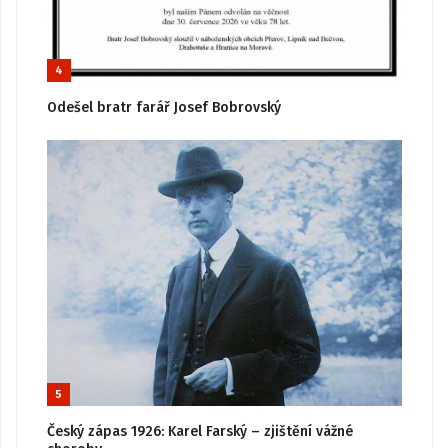
4
Odešel bratr farář Josef Bobrovský
5
Český zápas 1926: Karel Farský – zjištění vážné