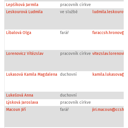
Lepšíková Jarmila
pracovník církve
Leskourová Ludmila
ve službě
ludmila.leskourov
Líbalová Olga
farář
faraccsh.hronov@s
Lorenovicz Vítězslav
pracovník církve
vitezslav.lorenovi
Lukasová Kamila Magdalena
duchovní
kamila.lukasova@c
Lukešová Anna
duchovní
Lýsková Jaroslava
pracovník církve
Macoun Jiří
farář
jiri.macoun@ccshpr