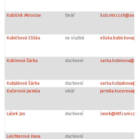
Kubíček Miroslav
farář
kub.mir.ccsh@sezn
Kubičková Eliška
ve službě
eliska.kubickova@
Kubínová Šárka
duchovní
sarka.kubinova@cc
Kubjáková Šárka
duchovní
sarka.kubjakova@c
Kučerová Jarmila
vikář
jarmila.kucerova@
Lášek Jan
duchovní
lasek@htf.cuni.cz
Leichterová Hana
duchovní