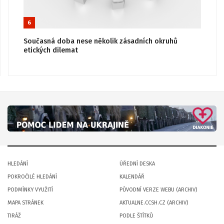
6
Současná doba nese několik zásadních okruhů
etických dilemat
HLEDÁNÍ
ÚŘEDNÍ DESKA
POKROČILÉ HLEDÁNÍ
KALENDÁŘ
PODMÍNKY VYUŽITÍ
PŮVODNÍ VERZE WEBU (ARCHIV)
MAPA STRÁNEK
AKTUALNE.CCSH.CZ (ARCHIV)
TIRÁŽ
PODLE ŠTÍTKŮ