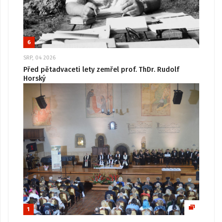
6
SRP, 04 2026
Před pětadvaceti lety zemřel prof. ThDr. Rudolf
Horský
1