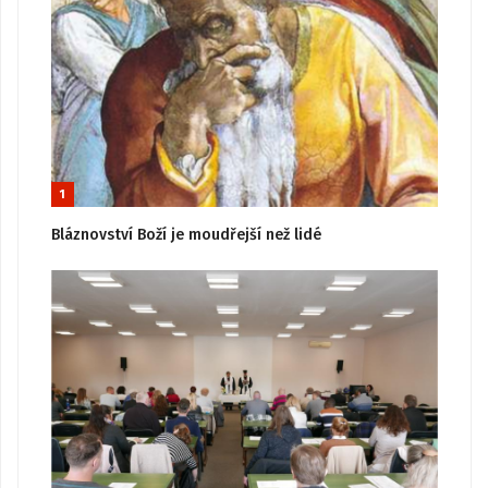
1
Bláznovství Boží je moudřejší než lidé