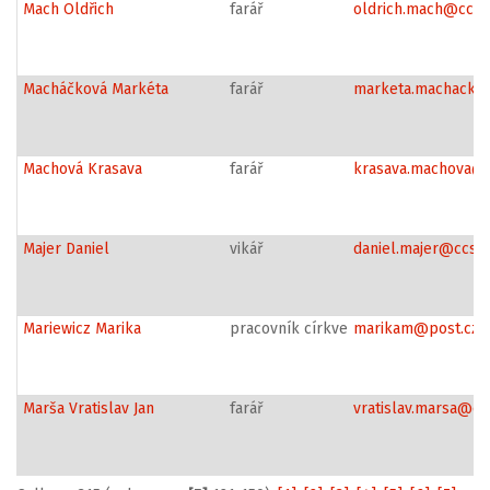
Mach Oldřich
farář
oldrich.mach@ccsh
Macháčková Markéta
farář
marketa.machacko
Machová Krasava
farář
krasava.machova@c
Majer Daniel
vikář
daniel.majer@ccsh
Mariewicz Marika
pracovník církve
marikam@post.cz
Marša Vratislav Jan
farář
vratislav.marsa@cc