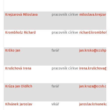
Krejzarová Miloslava
pracovník církve
miloslava.krejzaro
Krombholz Richard
pracovník církve
richard.krombholz
Krško Jan
farář
jan.krsko@ccshpra
Krulichová Irena
pracovník církve
irena.krulichova@c
Krůza Jan Oldřich
farář
jan.kruza@ccsh.cz
Křivánek Jaroslav
vikář
jaroslav.krivanek@