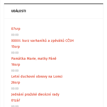
UDÁLOSTI
07
srp
00:00
XXXIII. kurz varhaníků a zpěváků CČSH
15
srp
00:00
Památka Marie, matky Páně
16
srp
00:00
Letní duchovní obnovy na Lomci
26
srp
00:00
Jednání pražské diecézní rady
01
zář
00:00