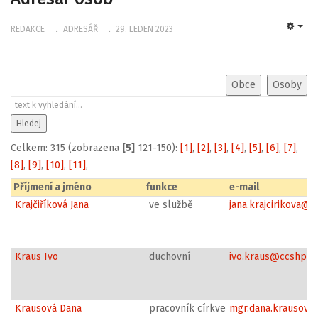
REDAKCE
ADRESÁŘ
29. LEDEN 2023
EMP
Celkem: 315 (zobrazena
[5]
121-150):
[1]
,
[2]
,
[3]
,
[4]
,
[5]
,
[6]
,
[7]
,
[8]
,
[9]
,
[10]
,
[11]
,
Příjmení a jméno
funkce
e-mail
Krajčiříková Jana
ve službě
jana.krajcirikova@c
Kraus Ivo
duchovní
ivo.kraus@ccshpra
Krausová Dana
pracovník církve
mgr.dana.krausova