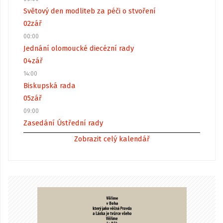
Světový den modliteb za péči o stvoření
02
zář
00:00
Jednání olomoucké diecézní rady
04
zář
14:00
Biskupská rada
05
zář
09:00
Zasedání Ústřední rady
Zobrazit celý kalendář