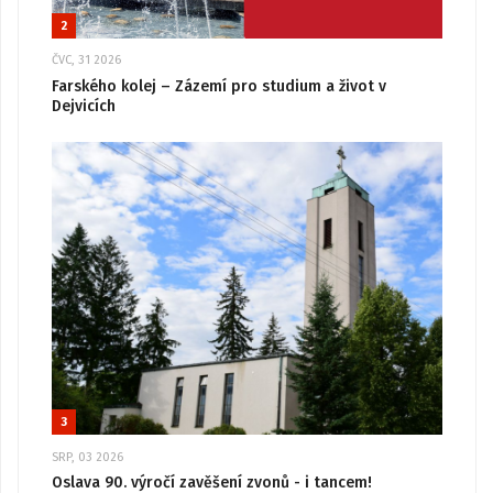
2
ČVC, 31 2026
Farského kolej – Zázemí pro studium a život v
Dejvicích
3
SRP, 03 2026
Oslava 90. výročí zavěšení zvonů - i tancem!