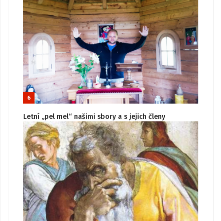
6
Letní „pel mel“ našimi sbory a s jejich členy