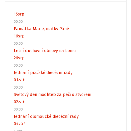
15
srp
00:00
Památka Marie, matky Páně
16
srp
00:00
Letní duchovní obnovy na Lomci
26
srp
00:00
Jednání pražské diecézní rady
01
zář
00:00
Světový den modliteb za péči o stvoření
02
zář
00:00
Jednání olomoucké diecézní rady
04
zář