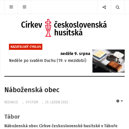
KAZATELSKÝ CYKLUS
neděle 9. srpna
Neděle po svatém Duchu (19. v mezidobí)
Náboženská obec
REDAKCE
SYSTEM
25. LEDEN 2023
EMP
Tábor
Náboženská obec Církve československé husitské v Táboře