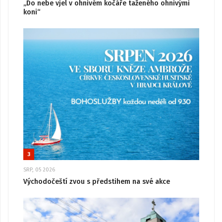
„Do nebe vjel v ohnivém kočáře taženého ohnivými
koni“
3
SRP, 05 2026
Východočeští zvou s předstihem na své akce