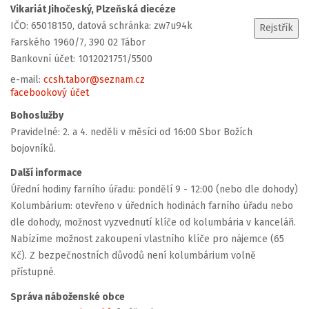
Vikariát Jihočeský, Plzeňská diecéze
IČO: 65018150, datová schránka: zw7u94k
Farského 1960/7, 390 02 Tábor
Bankovní účet: 1012021751/5500
e-mail:
ccsh.tabor@seznam.cz
facebookový účet
Bohoslužby
Pravidelné: 2. a 4. neděli v měsíci od 16:00 Sbor Božích
bojovníků.
Další informace
Úřední hodiny farního úřadu: pondělí 9 - 12:00 (nebo dle dohody)
Kolumbárium: otevřeno v úředních hodinách farního úřadu nebo
dle dohody, možnost vyzvednutí klíče od kolumbária v kanceláři.
Nabízíme možnost zakoupení vlastního klíče pro nájemce (65
Kč). Z bezpečnostních důvodů není kolumbárium volně
přístupné.
Správa náboženské obce