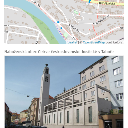
Leaflet
| ©
OpenStreetMap
contributors
Náboženská obec Církve československé husitské v Táboře