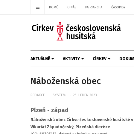
DOMŮ
O NÁS
PATRIARCHA
ČASOPISY
AKTUÁLNĚ
AKTIVITY
CÍRKEV
DOKUM
Náboženská obec
REDAKCE
SYSTEM
25. LEDEN 2023
Plzeň - západ
Náboženská obec Církve československé husitské v 
Vikariát Západočeský, Plzeňská diecéze