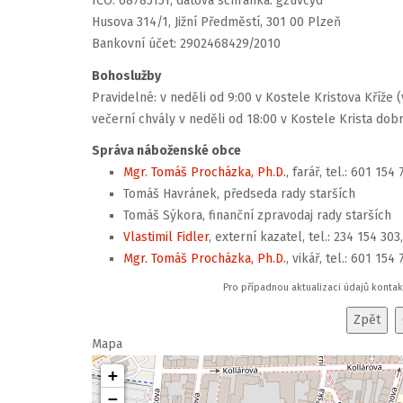
IČO: 68785151, datová schránka: gzuvcyd
Husova 314/1, Jižní Předměstí, 301 00 Plzeň
Bankovní účet: 2902468429/2010
Bohoslužby
Pravidelné: v neděli od 9:00 v Kostele Kristova Kříž
večerní chvály v neděli od 18:00 v Kostele Krista dob
Správa náboženské obce
Mgr. Tomáš Procházka, Ph.D.
, farář, tel.: 601 154
Tomáš Havránek, předseda rady starších
Tomáš Sýkora, finanční zpravodaj rady starších
Vlastimil Fidler
, externí kazatel, tel.: 234 154 303
Mgr. Tomáš Procházka, Ph.D.
, vikář, tel.: 601 154
Pro případnou aktualizaci údajů konta
Mapa
+
−