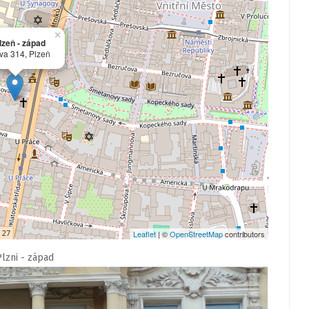
×
zeň - západ
va 314, Plzeň
Leaflet
| ©
OpenStreetMap
contributors
lzni - západ