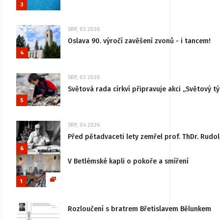
3
SRP, 03 2026
Oslava 90. výročí zavěšení zvonů - i tancem!
4
SRP, 03 2026
Světová rada církví připravuje akci „Světový tý
5
SRP, 04 2026
Před pětadvaceti lety zemřel prof. ThDr. Rudo
6
V Betlémské kapli o pokoře a smíření
1
Rozloučení s bratrem Břetislavem Bělunkem