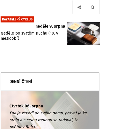
KAZATELSKÝ CYKLUS
neděle 9. srpna
Neděle po svatém Duchu (19. v
mezidobí)
DENNÍ ČTENÍ
Čtvrtek 06. srpna
Pak je zavedl do svého domu, pozval je ke
stolu a s celou rodinou se radoval, že
uvěřili v Boha.