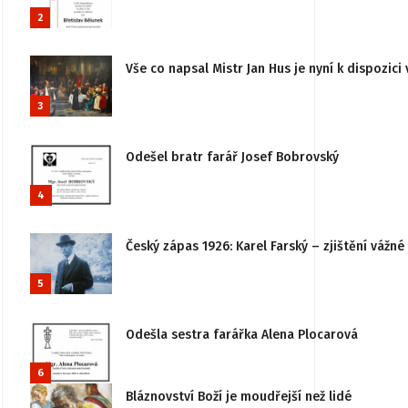
2
Vše co napsal Mistr Jan Hus je nyní k dispozici 
3
Odešel bratr farář Josef Bobrovský
4
Český zápas 1926: Karel Farský – zjištění vážn
5
Odešla sestra farářka Alena Plocarová
6
Bláznovství Boží je moudřejší než lidé