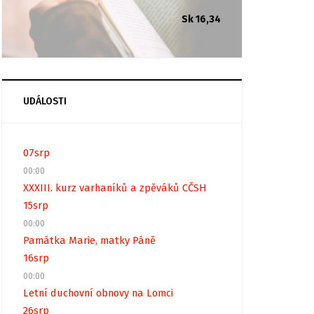
Sk 16,34
UDÁLOSTI
07
srp
00:00
XXXIII. kurz varhaníků a zpěváků CČSH
15
srp
00:00
Památka Marie, matky Páně
16
srp
00:00
Letní duchovní obnovy na Lomci
26
srp