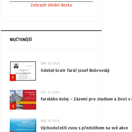
Zobrazit úřední desku
NEJČTENĚJŠÍ
SRP, 03 2026
Odešel bratr farář Josef Bobrovský
1
ČVC, 31 2026
Farského kolej – Zázemí pro studium a život v 
2
SRP, 05 2026
Východočeští zvou s předstihem na své akce