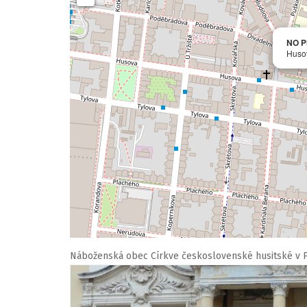
NO Pl
Huso
Náboženská obec Církve československé husitské v P