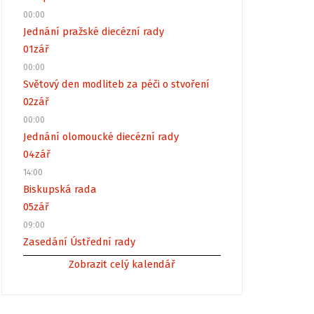
00:00
Jednání pražské diecézní rady
01
zář
00:00
Světový den modliteb za péči o stvoření
02
zář
00:00
Jednání olomoucké diecézní rady
04
zář
14:00
Biskupská rada
05
zář
09:00
Zasedání Ústřední rady
Zobrazit celý kalendář