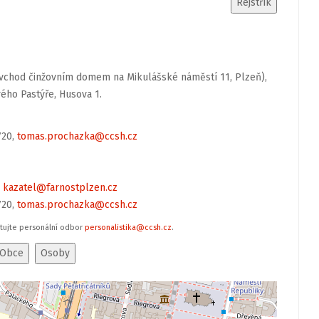
e (vchod činžovním domem na Mikulášské náměstí 11, Plzeň),
rého Pastýře, Husova 1.
 720,
tomas.prochazka@ccsh.cz
,
kazatel@farnostplzen.cz
 720,
tomas.prochazka@ccsh.cz
ktujte personální odbor
personalistika@ccsh.cz
.