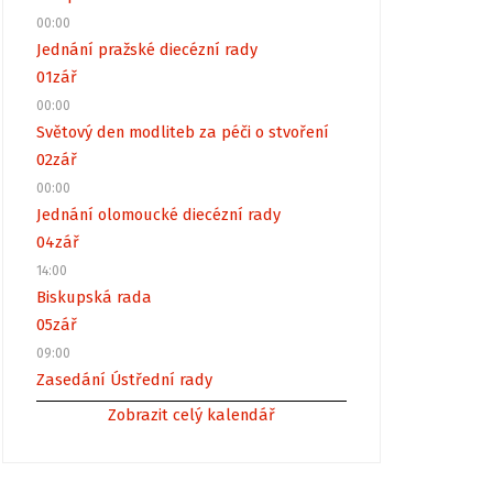
00:00
Jednání pražské diecézní rady
01
zář
00:00
Světový den modliteb za péči o stvoření
02
zář
00:00
Jednání olomoucké diecézní rady
04
zář
14:00
Biskupská rada
05
zář
09:00
Zasedání Ústřední rady
Zobrazit celý kalendář