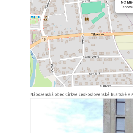
NO Mir
Táborsk
Náboženská obec Církve československé husitské v M