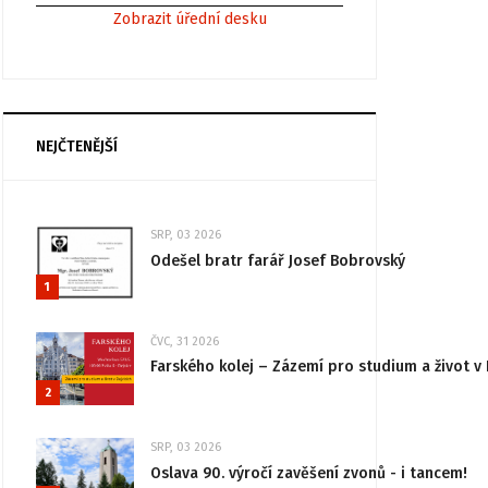
Zobrazit úřední desku
NEJČTENĚJŠÍ
SRP, 03 2026
Odešel bratr farář Josef Bobrovský
1
ČVC, 31 2026
Farského kolej – Zázemí pro studium a život v 
2
SRP, 03 2026
Oslava 90. výročí zavěšení zvonů - i tancem!