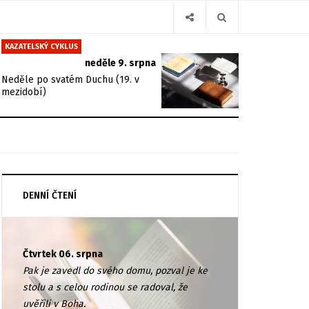
KAZATELSKÝ CYKLUS
neděle 9. srpna
Neděle po svatém Duchu (19. v
mezidobí)
DENNÍ ČTENÍ
Čtvrtek 06. srpna
Pak je zavedl do svého domu, pozval je ke
stolu a s celou rodinou se radoval, že
uvěřili v Boha.