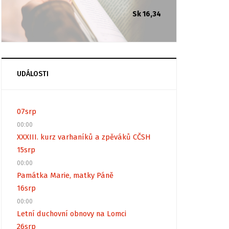
Sk 16,34
UDÁLOSTI
07
srp
00:00
XXXIII. kurz varhaníků a zpěváků CČSH
15
srp
00:00
Památka Marie, matky Páně
16
srp
00:00
Letní duchovní obnovy na Lomci
26
srp