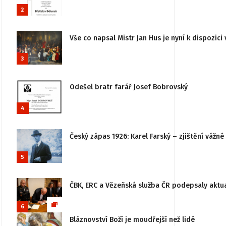
2
Vše co napsal Mistr Jan Hus je nyní k dispozici 
3
Odešel bratr farář Josef Bobrovský
4
Český zápas 1926: Karel Farský – zjištění vážn
5
ČBK, ERC a Vězeňská služba ČR podepsaly aktu
6
Bláznovství Boží je moudřejší než lidé