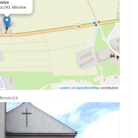
ovice
á 243, Mirovice
Leaflet
| ©
OpenStreetMap
contributors
irovicích