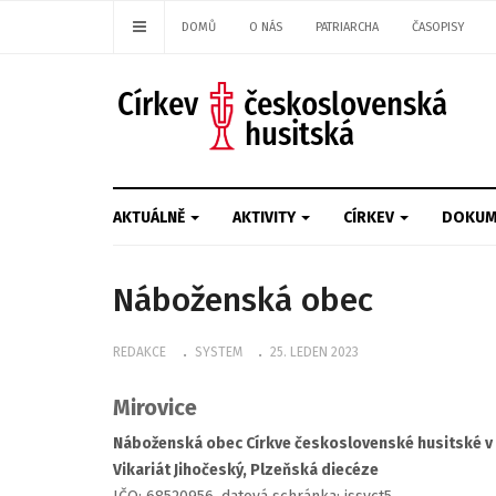
DOMŮ
O NÁS
PATRIARCHA
ČASOPISY
AKTUÁLNĚ
AKTIVITY
CÍRKEV
DOKUM
Náboženská obec
REDAKCE
SYSTEM
25. LEDEN 2023
Mirovice
Náboženská obec Církve československé husitské v 
Vikariát Jihočeský, Plzeňská diecéze