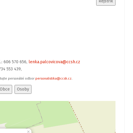
el.: 606 570 656,
lenka.palcovicova@ccsh.cz
734 553 439,
ktujte personální odbor
personalistika@ccsh.cz
.
×