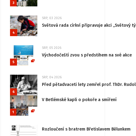
3
SRP, 03 2026
Světová rada církví připravuje akci „Světový tý
4
SRP, 05 2026
Východočeští zvou s předstihem na své akce
5
SRP, 04 2026
Před pětadvaceti lety zemřel prof. ThDr. Rudo
6
V Betlémské kapli o pokoře a smíření
1
Rozloučení s bratrem Břetislavem Bělunkem