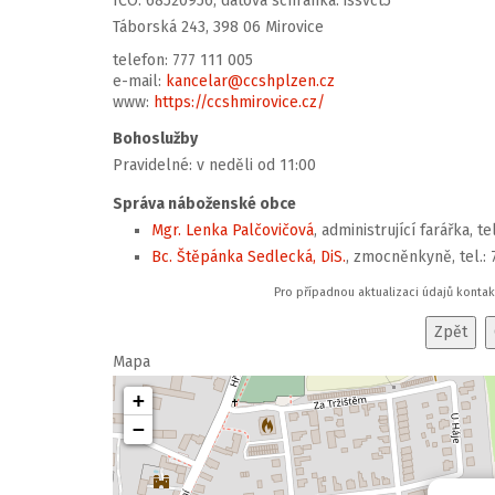
IČO: 68520956, datová schránka: issvct5
Táborská 243, 398 06 Mirovice
telefon: 777 111 005
e-mail:
kancelar@ccshplzen.cz
www:
https://ccshmirovice.cz/
Bohoslužby
Pravidelné: v neděli od 11:00
Správa náboženské obce
Mgr. Lenka Palčovičová
, administrující farářka, t
Bc. Štěpánka Sedlecká, DiS.
, zmocněnkyně, tel.: 
Pro případnou aktualizaci údajů konta
Mapa
+
−