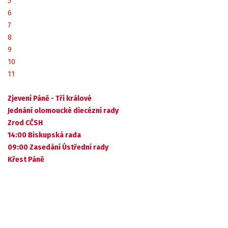
5
6
7
8
9
10
11
Zjevení Páně - Tři králové
Jednání olomoucké diecézní rady
Zrod CČSH
14:00 Biskupská rada
09:00 Zasedání Ústřední rady
Křest Páně