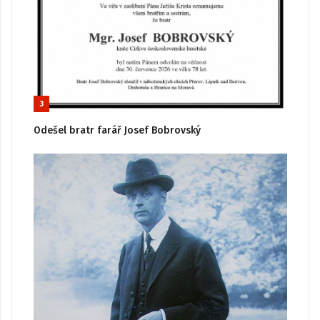
3
Odešel bratr farář Josef Bobrovský