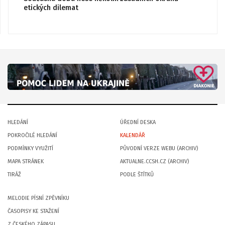
etických dilemat
HLEDÁNÍ
ÚŘEDNÍ DESKA
POKROČILÉ HLEDÁNÍ
KALENDÁŘ
PODMÍNKY VYUŽITÍ
PŮVODNÍ VERZE WEBU (ARCHIV)
MAPA STRÁNEK
AKTUALNE.CCSH.CZ (ARCHIV)
TIRÁŽ
PODLE ŠTÍTKŮ
MELODIE PÍSNÍ ZPĚVNÍKU
ČASOPISY KE STAŽENÍ
Z ČESKÉHO ZÁPASU