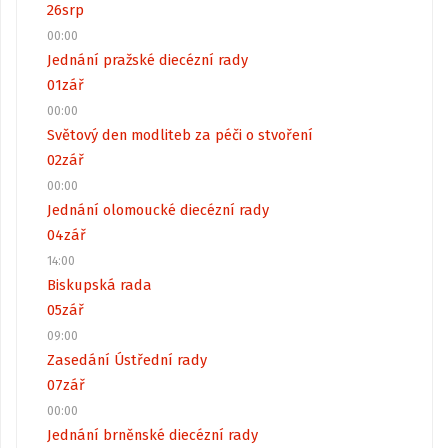
26
srp
00:00
Jednání pražské diecézní rady
01
zář
00:00
Světový den modliteb za péči o stvoření
02
zář
00:00
Jednání olomoucké diecézní rady
04
zář
14:00
Biskupská rada
05
zář
09:00
Zasedání Ústřední rady
07
zář
00:00
Jednání brněnské diecézní rady