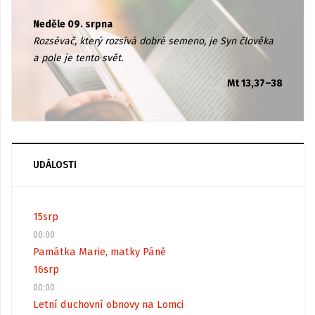
Neděle 09. srpna
Rozsévač, který rozsívá dobré semeno, je Syn člověka
a pole je tento svět.
Mt 13,37–38
UDÁLOSTI
15
srp
00:00
Památka Marie, matky Páně
16
srp
00:00
Letní duchovní obnovy na Lomci