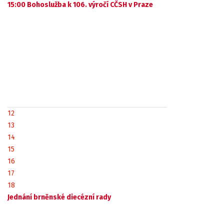
15:00 Bohoslužba k 106. výročí CČSH v Praze
12
13
14
15
16
17
18
Jednání brněnské diecézní rady