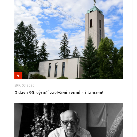
4
SRP, 03 2026
Oslava 90. výročí zavěšení zvonů - i tancem!