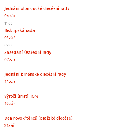
Jednání olomoucké diecézní rady
04
zář
14:00
Biskupská rada
05
zář
09:00
Zasedání Ústřední rady
07
zář
Jednání brněnské diecézní rady
14
zář
Výročí úmrtí TGM
19
zář
Den novokřtěnců (pražské diecéze)
21
zář