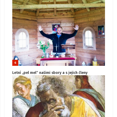
6
Letní „pel mel“ našimi sbory a s jejich členy