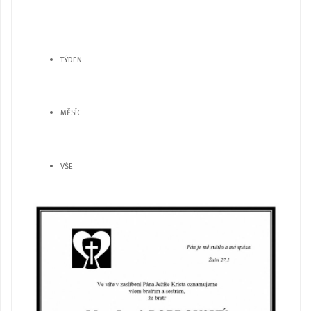
TÝDEN
MĚSÍC
VŠE