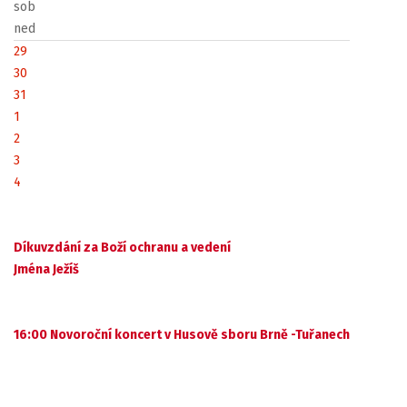
sob
ned
29
30
31
1
2
3
4
Díkuvzdání za Boží ochranu a vedení
Jména Ježíš
16:00 Novoroční koncert v Husově sboru Brně -Tuřanech