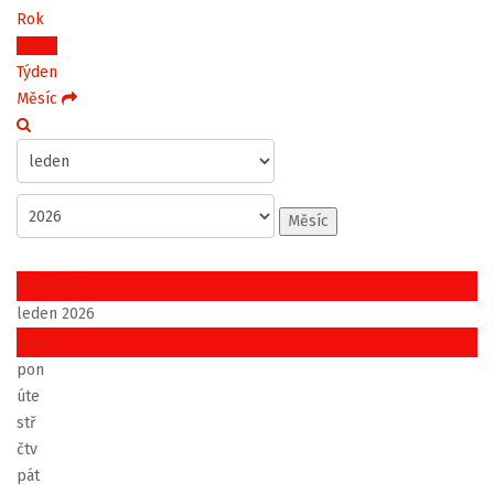
Rok
Měsíc
Týden
Měsíc
Měsíc
prosinec
leden 2026
únor
pon
úte
stř
čtv
pát