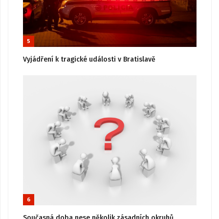
5
Vyjádření k tragické události v Bratislavě
6
Současná doba nese několik zásadních okruhů