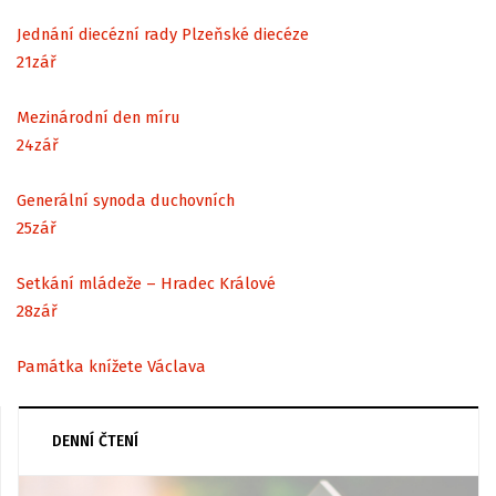
Jednání diecézní rady Plzeňské diecéze
21
zář
Mezinárodní den míru
24
zář
Generální synoda duchovních
25
zář
Setkání mládeže – Hradec Králové
28
zář
Památka knížete Václava
DENNÍ ČTENÍ