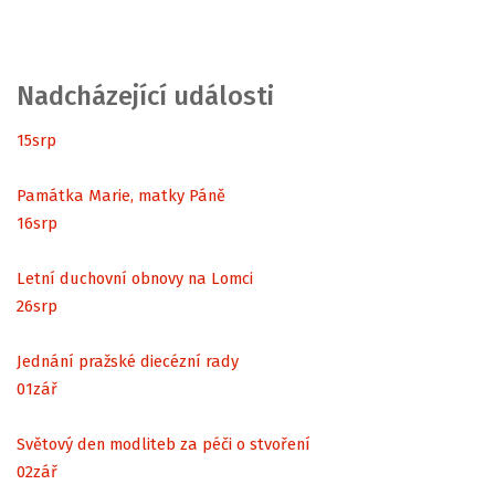
Nadcházející události
15
srp
Památka Marie, matky Páně
16
srp
Letní duchovní obnovy na Lomci
26
srp
Jednání pražské diecézní rady
01
zář
Světový den modliteb za péči o stvoření
02
zář