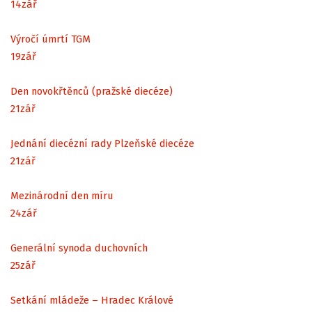
14
zář
Výročí úmrtí TGM
19
zář
Den novokřtěnců (pražské diecéze)
21
zář
Jednání diecézní rady Plzeňské diecéze
21
zář
Mezinárodní den míru
24
zář
Generální synoda duchovních
25
zář
Setkání mládeže – Hradec Králové