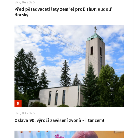
SRP, 04 2026
Před pětadvaceti lety zemřel prof. ThDr. Rudolf
Horský
5
SRP, 03 2026
Oslava 90. výročí zavěšení zvonů - i tancem!