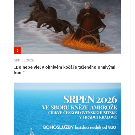
2
SRP, 06 2026
„Do nebe vjel v ohnivém kočáře taženého ohnivými
koni“