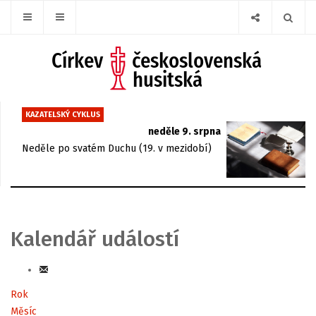
KAZATELSKÝ CYKLUS
neděle 9. srpna
Neděle po svatém Duchu (19. v mezidobí)
Kalendář událostí
Rok
Měsíc