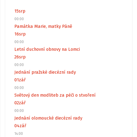
15
srp
00:00
Památka Marie, matky Páně
16
srp
00:00
Letní duchovní obnovy na Lomci
26
srp
00:00
Jednání pražské diecézní rady
01
zář
00:00
Světový den modliteb za péči o stvoření
02
zář
00:00
Jednání olomoucké diecézní rady
04
zář
14:00