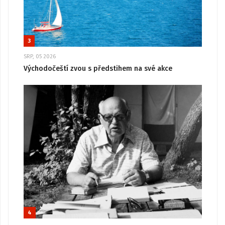
3
SRP, 05 2026
Východočeští zvou s předstihem na své akce
4