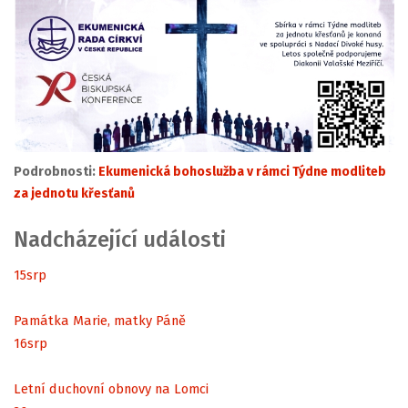
Podrobnosti:
Ekumenická bohoslužba v rámci Týdne modliteb
za jednotu křesťanů
Nadcházející události
15
srp
Památka Marie, matky Páně
16
srp
Letní duchovní obnovy na Lomci