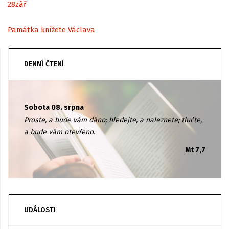
28
zář
Památka knížete Václava
DENNÍ ČTENÍ
Sobota 08. srpna
Proste, a bude vám dáno; hledejte, a naleznete; tlučte,
a bude vám otevřeno.
Mt 7,7
UDÁLOSTI