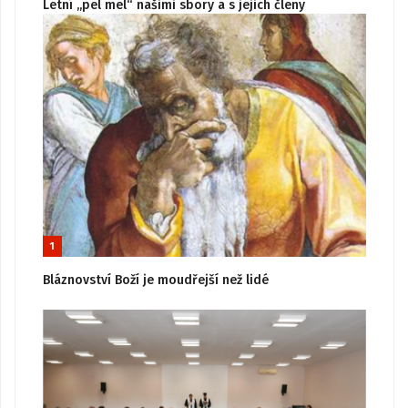
Letní „pel mel“ našimi sbory a s jejich členy
1
Bláznovství Boží je moudřejší než lidé