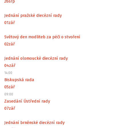
26
srp
Jednání pražské diecézní rady
01
zář
Světový den modliteb za péči o stvoření
02
zář
Jednání olomoucké diecézní rady
04
zář
14:00
Biskupská rada
05
zář
09:00
Zasedání Ústřední rady
07
zář
Jednání brněnské diecézní rady