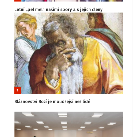
Letní „pel mel“ našimi sbory a s jejich členy
1
Bláznovství Boží je moudřejší než lidé