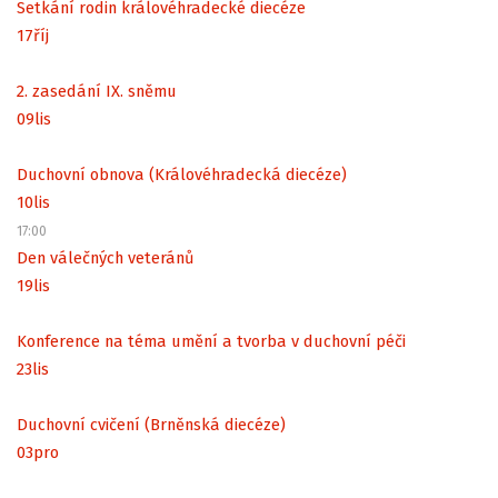
Setkání rodin královéhradecké diecéze
17
říj
2. zasedání IX. sněmu
09
lis
Duchovní obnova (Královéhradecká diecéze)
10
lis
17:00
Den válečných veteránů
19
lis
Konference na téma umění a tvorba v duchovní péči
23
lis
Duchovní cvičení (Brněnská diecéze)
03
pro