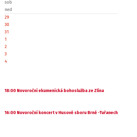
sob
ned
29
30
31
1
2
3
4
18:00 Novoroční ekumenická bohoslužba ze Zlína
16:00 Novoroční koncert v Husově sboru Brně -Tuřanech