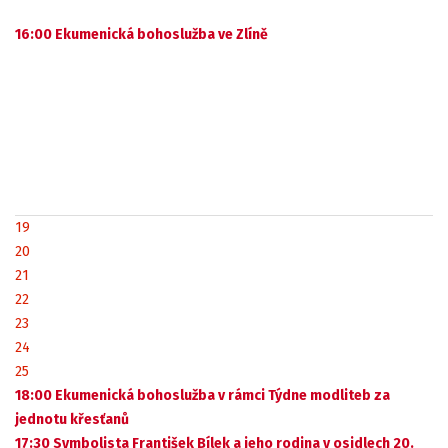
16:00 Ekumenická bohoslužba ve Zlíně
19
20
21
22
23
24
25
18:00 Ekumenická bohoslužba v rámci Týdne modliteb za
jednotu křesťanů
17:30 Symbolista František Bílek a jeho rodina v osidlech 20.