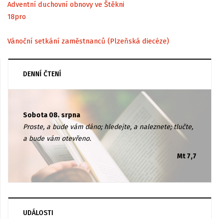
Adventní duchovní obnovy ve Štěkni
18
pro
Vánoční setkání zaměstnanců (Plzeňská diecéze)
DENNÍ ČTENÍ
Sobota 08. srpna
Proste, a bude vám dáno; hledejte, a naleznete; tlučte,
a bude vám otevřeno.
Mt 7,7
UDÁLOSTI