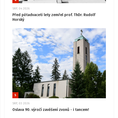
4
SRP, 04 2026
Před pětadvaceti lety zemřel prof. ThDr. Rudolf
Horský
5
SRP, 03 2026
Oslava 90. výročí zavěšení zvonů - i tancem!