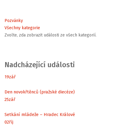
Pozvánky
Všechny kategorie
Zvolte, zda zobrazit události ze všech kategorií.
Nadcházející události
19
zář
Den novokřtěnců (pražské diecéze)
25
zář
Setkání mládeže – Hradec Králové
02
říj