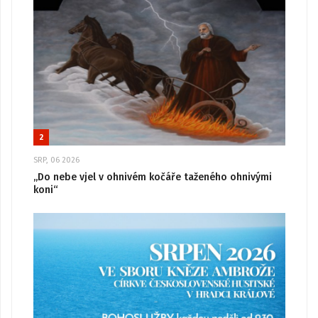
2
SRP, 06 2026
„Do nebe vjel v ohnivém kočáře taženého ohnivými
koni“