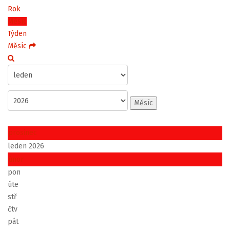
Rok
Měsíc
Týden
Měsíc
Měsíc
prosinec
leden 2026
únor
pon
úte
stř
čtv
pát