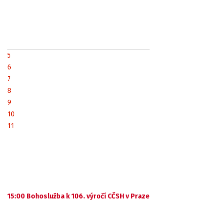
5
6
7
8
9
10
11
15:00 Bohoslužba k 106. výročí CČSH v Praze