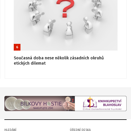
6
Současná doba nese několik zásadních okruhů
etických dilemat
HLEDÁNÍ
ÚŘEDNÍ DESKA