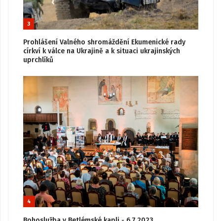
3
Prohlášení Valného shromáždění Ekumenické rady
církví k válce na Ukrajině a k situaci ukrajinských
uprchlíků
4
Bohoslužba v Betlémské kapli - 6.7.2023