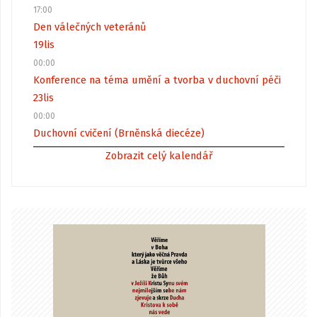
17:00
Den válečných veteránů
19
lis
00:00
Konference na téma umění a tvorba v duchovní péči
23
lis
00:00
Duchovní cvičení (Brněnská diecéze)
Zobrazit celý kalendář