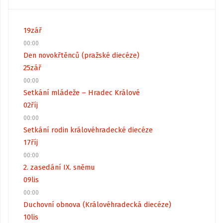
19
zář
00:00
Den novokřtěnců (pražské diecéze)
25
zář
00:00
Setkání mládeže – Hradec Králové
02
říj
00:00
Setkání rodin královéhradecké diecéze
17
říj
00:00
2. zasedání IX. sněmu
09
lis
00:00
Duchovní obnova (Královéhradecká diecéze)
10
lis