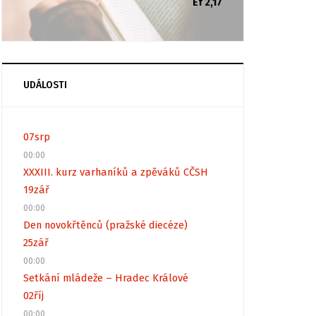
Ef 2,17
UDÁLOSTI
07
srp
00:00
XXXIII. kurz varhaníků a zpěváků CČSH
19
zář
00:00
Den novokřtěnců (pražské diecéze)
25
zář
00:00
Setkání mládeže – Hradec Králové
02
říj
00:00