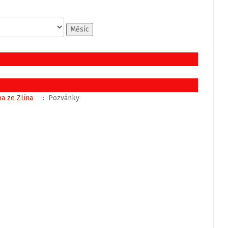
Měsíc
a ze Zlína
:: Pozvánky