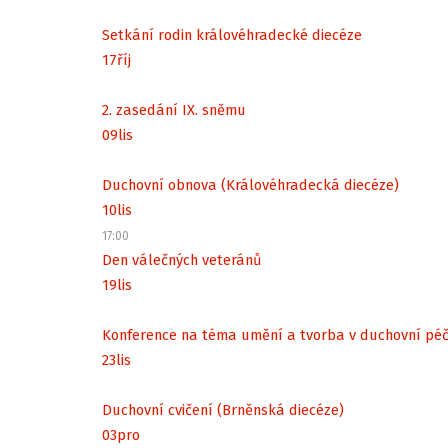
Setkání rodin královéhradecké diecéze
17
říj
2. zasedání IX. sněmu
09
lis
Duchovní obnova (Královéhradecká diecéze)
10
lis
17:00
Den válečných veteránů
19
lis
Konference na téma umění a tvorba v duchovní péč
23
lis
Duchovní cvičení (Brněnská diecéze)
03
pro