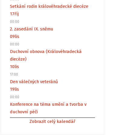
Setkání rodin královéhradecké diecéze
17
říj
00:00
2. zasedání IX. sněmu
09
lis
00:00
Duchovní obnova (Královéhradecká
diecéze)
10
lis
17:00
Den válečných veteránů
19
lis
00:00
Konference na téma umění a tvorba v
duchovní péči
Zobrazit celý kalendář