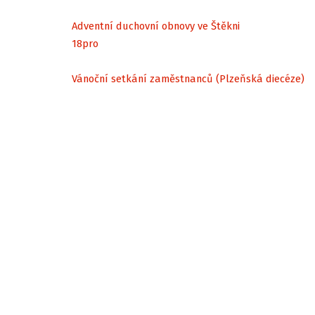
Adventní duchovní obnovy ve Štěkni
18
pro
Vánoční setkání zaměstnanců (Plzeňská diecéze)