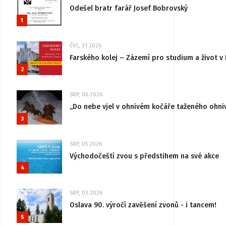
Odešel bratr farář Josef Bobrovský
1
ČVC, 31 2026
Farského kolej – Zázemí pro studium a život v 
2
SRP, 06 2026
„Do nebe vjel v ohnivém kočáře taženého ohni
3
SRP, 05 2026
Východočeští zvou s předstihem na své akce
4
SRP, 03 2026
Oslava 90. výročí zavěšení zvonů - i tancem!
5