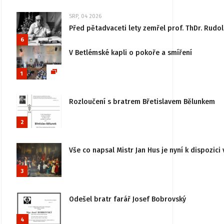
SRP, 04 2026
Před pětadvaceti lety zemřel prof. ThDr. Rudo
6
V Betlémské kapli o pokoře a smíření
1
Rozloučení s bratrem Břetislavem Bělunkem
2
Vše co napsal Mistr Jan Hus je nyní k dispozici 
3
Odešel bratr farář Josef Bobrovský
4