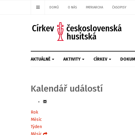
DOMŮ
O NÁS
PATRIARCHA
ČASOPISY
AKTUÁLNĚ
AKTIVITY
CÍRKEV
DOKUM
Kalendář událostí
Rok
Měsíc
Týden
Měsíc