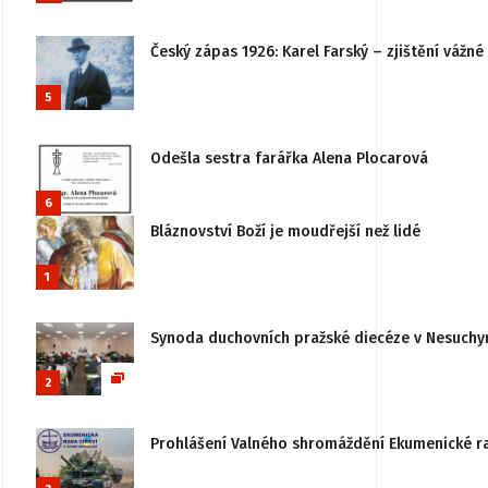
Český zápas 1926: Karel Farský – zjištění vážn
5
Odešla sestra farářka Alena Plocarová
6
Bláznovství Boží je moudřejší než lidé
1
Synoda duchovních pražské diecéze v Nesuchy
2
Prohlášení Valného shromáždění Ekumenické rady