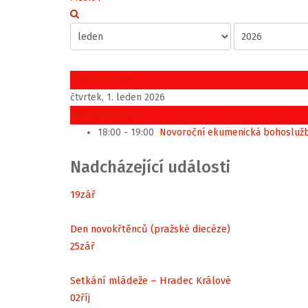
Předchozí den
čtvrtek, 1. leden 2026
Následující den
18:00 - 19:00
Novoroční ekumenická bohoslužb
Nadcházející události
19
zář
Den novokřtěnců (pražské diecéze)
25
zář
Setkání mládeže – Hradec Králové
02
říj