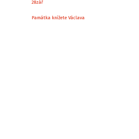
28
zář
Památka knížete Václava