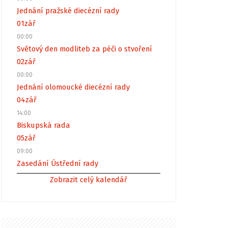
Jednání pražské diecézní rady
01
zář
00:00
Světový den modliteb za péči o stvoření
02
zář
00:00
Jednání olomoucké diecézní rady
04
zář
14:00
Biskupská rada
05
zář
09:00
Zasedání Ústřední rady
Zobrazit celý kalendář