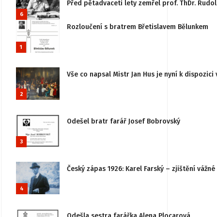
Před pětadvaceti lety zemřel prof. ThDr. Rudo
6
Rozloučení s bratrem Břetislavem Bělunkem
1
Vše co napsal Mistr Jan Hus je nyní k dispozici 
2
Odešel bratr farář Josef Bobrovský
3
Český zápas 1926: Karel Farský – zjištění vážn
4
Odešla sestra farářka Alena Plocarová