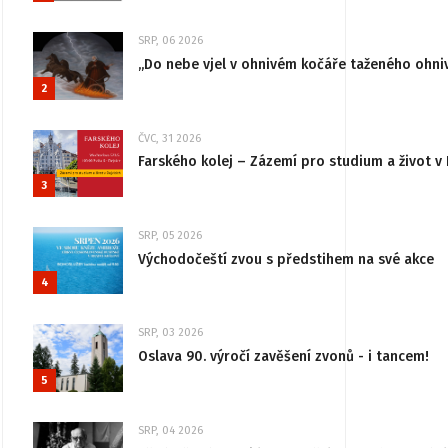
SRP, 06 2026
„Do nebe vjel v ohnivém kočáře taženého ohni
2
ČVC, 31 2026
Farského kolej – Zázemí pro studium a život v 
3
SRP, 05 2026
Východočeští zvou s předstihem na své akce
4
SRP, 03 2026
Oslava 90. výročí zavěšení zvonů - i tancem!
5
SRP, 04 2026