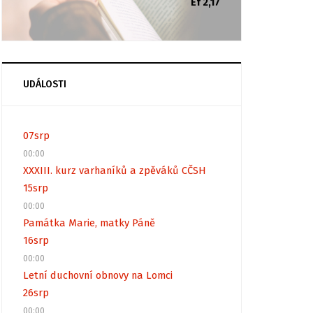
Ef 2,17
UDÁLOSTI
07
srp
00:00
XXXIII. kurz varhaníků a zpěváků CČSH
15
srp
00:00
Památka Marie, matky Páně
16
srp
00:00
Letní duchovní obnovy na Lomci
26
srp
00:00