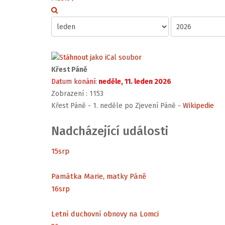
Křest Páně
Datum konání:
neděle, 11. leden 2026
Zobrazení
: 1153
Křest Páně - 1. neděle po Zjevení Páně -
Wikipedie
Nadcházející události
15
srp
Památka Marie, matky Páně
16
srp
Letní duchovní obnovy na Lomci