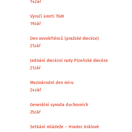
14
zář
Výročí úmrtí TGM
19
zář
Den novokřtěnců (pražské diecéze)
21
zář
Jednání diecézní rady Plzeňské diecéze
21
zář
Mezinárodní den míru
24
zář
Generální synoda duchovních
25
zář
Setkání mládeže – Hradec Králové