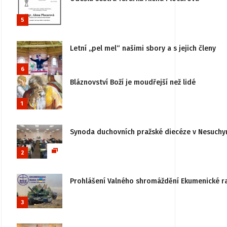
5
Letní „pel mel“ našimi sbory a s jejich členy
6
Bláznovství Boží je moudřejší než lidé
1
Synoda duchovních pražské diecéze v Nesuchy
2
Prohlášení Valného shromáždění Ekumenické rady
3