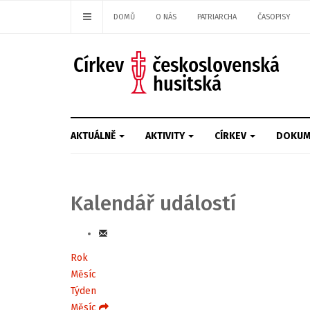
DOMŮ
O NÁS
PATRIARCHA
ČASOPISY
AKTUÁLNĚ
AKTIVITY
CÍRKEV
DOKUM
Kalendář událostí
Rok
Měsíc
Týden
Měsíc