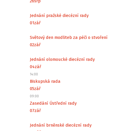
26
srp
Jednání pražské diecézní rady
01
zář
Světový den modliteb za péči o stvoření
02
zář
Jednání olomoucké diecézní rady
04
zář
14:00
Biskupská rada
05
zář
09:00
Zasedání Ústřední rady
07
zář
Jednání brněnské diecézní rady