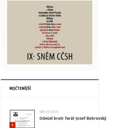
NEJČTENĚJŠÍ
SRP, 03 2026
Odešel bratr farář Josef Bobrovský
1