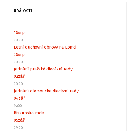
UDÁLOSTI
16
srp
00:00
Letní duchovní obnovy na Lomci
26
srp
00:00
Jednání pražské diecézní rady
02
zář
00:00
Jednání olomoucké diecézní rady
04
zář
14:00
Biskupská rada
05
zář
09:00