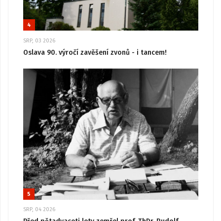
4
SRP, 03 2026
Oslava 90. výročí zavěšení zvonů - i tancem!
5
SRP, 04 2026