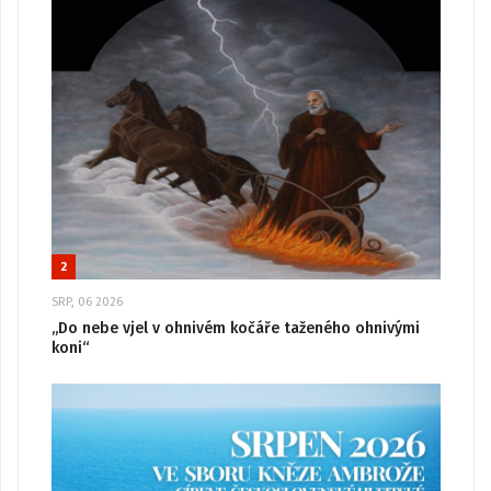
2
SRP, 06 2026
„Do nebe vjel v ohnivém kočáře taženého ohnivými
koni“