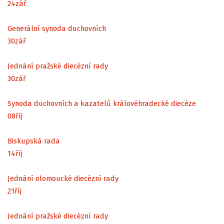
24
zář
Generální synoda duchovních
30
zář
Jednání pražské diecézní rady
30
zář
Synoda duchovních a kazatelů královéhradecké diecéze
08
říj
Biskupská rada
14
říj
Jednání olomoucké diecézní rady
21
říj
Jednání pražské diecézní rady