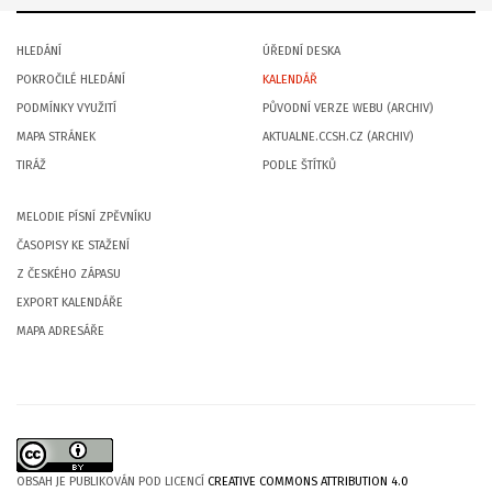
HLEDÁNÍ
ÚŘEDNÍ DESKA
POKROČILÉ HLEDÁNÍ
KALENDÁŘ
PODMÍNKY VYUŽITÍ
PŮVODNÍ VERZE WEBU (ARCHIV)
MAPA STRÁNEK
AKTUALNE.CCSH.CZ (ARCHIV)
TIRÁŽ
PODLE ŠTÍTKŮ
MELODIE PÍSNÍ ZPĚVNÍKU
ČASOPISY KE STAŽENÍ
Z ČESKÉHO ZÁPASU
EXPORT KALENDÁŘE
MAPA ADRESÁŘE
OBSAH JE PUBLIKOVÁN POD LICENCÍ
CREATIVE COMMONS ATTRIBUTION 4.0