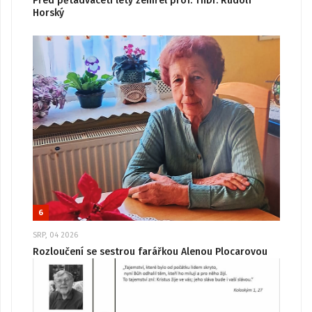
Před pětadvaceti lety zemřel prof. ThDr. Rudolf
Horský
6
SRP, 04 2026
Rozloučení se sestrou farářkou Alenou Plocarovou