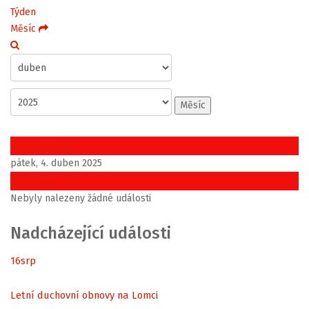
Týden
Měsíc
Měsíc
Předchozí den
pátek, 4. duben 2025
Následující den
Nebyly nalezeny žádné události
Nadcházející události
16
srp
Letní duchovní obnovy na Lomci