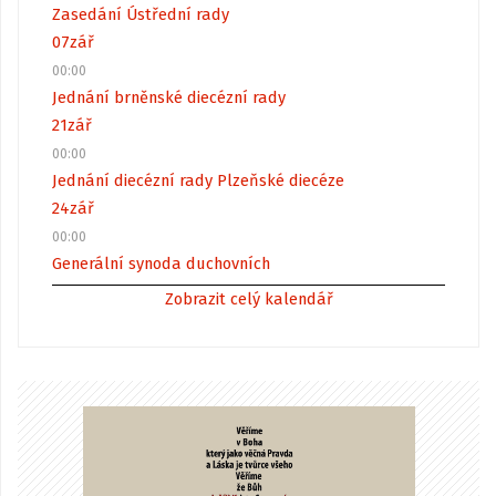
Zasedání Ústřední rady
07
zář
00:00
Jednání brněnské diecézní rady
21
zář
00:00
Jednání diecézní rady Plzeňské diecéze
24
zář
00:00
Generální synoda duchovních
Zobrazit celý kalendář