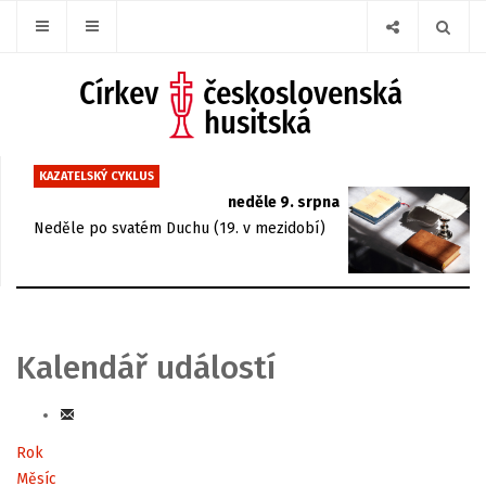
KAZATELSKÝ CYKLUS
neděle 9. srpna
Neděle po svatém Duchu (19. v mezidobí)
Kalendář událostí
Rok
Měsíc