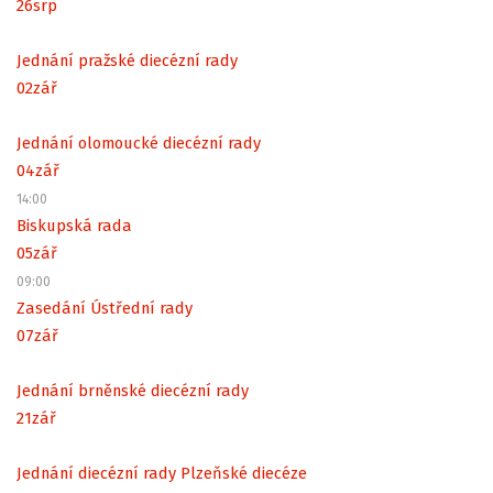
26
srp
Jednání pražské diecézní rady
02
zář
Jednání olomoucké diecézní rady
04
zář
14:00
Biskupská rada
05
zář
09:00
Zasedání Ústřední rady
07
zář
Jednání brněnské diecézní rady
21
zář
Jednání diecézní rady Plzeňské diecéze