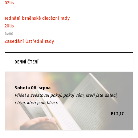
02
lis
Jednání brněnské diecézní rady
20
lis
14:00
Zasedání Ústřední rady
DENNÍ ČTENÍ
Sobota 08. srpna
Přišel a zvěstoval pokoj, pokoj vám, kteří jste dalecí,
i těm, kteří jsou blízcí.
Ef 2,17