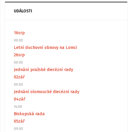
UDÁLOSTI
16
srp
00:00
Letní duchovní obnovy na Lomci
26
srp
00:00
Jednání pražské diecézní rady
02
zář
00:00
Jednání olomoucké diecézní rady
04
zář
14:00
Biskupská rada
05
zář
09:00