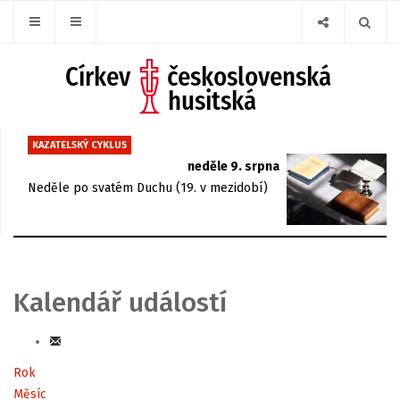
KAZATELSKÝ CYKLUS
neděle 9. srpna
Neděle po svatém Duchu (19. v mezidobí)
Kalendář událostí
Rok
Měsíc