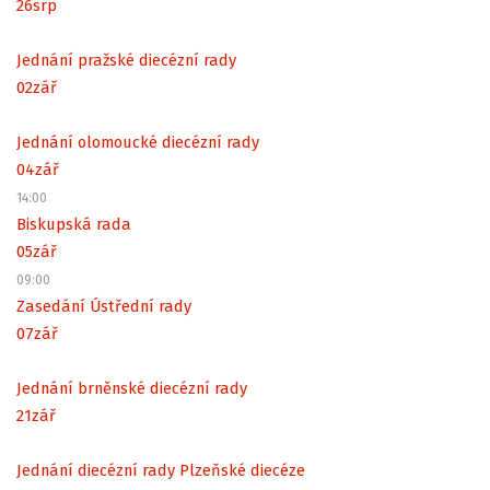
26
srp
Jednání pražské diecézní rady
02
zář
Jednání olomoucké diecézní rady
04
zář
14:00
Biskupská rada
05
zář
09:00
Zasedání Ústřední rady
07
zář
Jednání brněnské diecézní rady
21
zář
Jednání diecézní rady Plzeňské diecéze