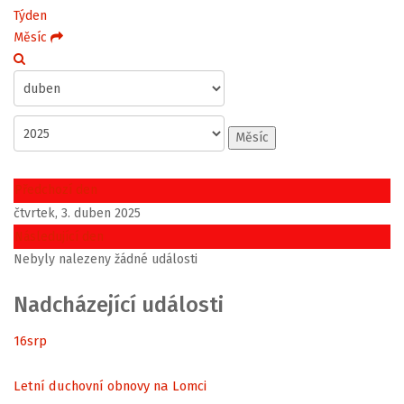
Týden
Měsíc
Měsíc
Předchozí den
čtvrtek, 3. duben 2025
Následující den
Nebyly nalezeny žádné události
Nadcházející události
16
srp
Letní duchovní obnovy na Lomci