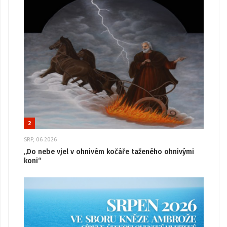
2
SRP, 06 2026
„Do nebe vjel v ohnivém kočáře taženého ohnivými
koni“