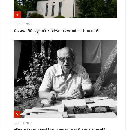
4
SRP, 03 2026
Oslava 90. výročí zavěšení zvonů - i tancem!
5
SRP, 04 2026