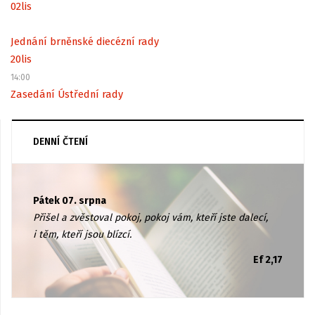
02
lis
Jednání brněnské diecézní rady
20
lis
14:00
Zasedání Ústřední rady
DENNÍ ČTENÍ
Pátek 07. srpna
Přišel a zvěstoval pokoj, pokoj vám, kteří jste dalecí,
i těm, kteří jsou blízcí.
Ef 2,17