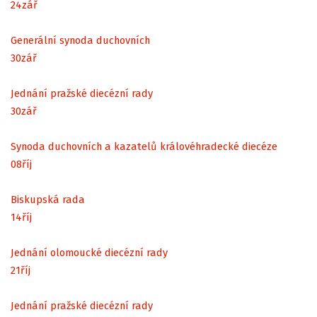
24
zář
Generální synoda duchovních
30
zář
Jednání pražské diecézní rady
30
zář
Synoda duchovních a kazatelů královéhradecké diecéze
08
říj
Biskupská rada
14
říj
Jednání olomoucké diecézní rady
21
říj
Jednání pražské diecézní rady