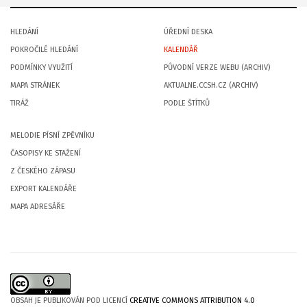
HLEDÁNÍ
ÚŘEDNÍ DESKA
POKROČILÉ HLEDÁNÍ
KALENDÁŘ
PODMÍNKY VYUŽITÍ
PŮVODNÍ VERZE WEBU (ARCHIV)
MAPA STRÁNEK
AKTUALNE.CCSH.CZ (ARCHIV)
TIRÁŽ
PODLE ŠTÍTKŮ
MELODIE PÍSNÍ ZPĚVNÍKU
ČASOPISY KE STAŽENÍ
Z ČESKÉHO ZÁPASU
EXPORT KALENDÁŘE
MAPA ADRESÁŘE
OBSAH JE PUBLIKOVÁN POD LICENCÍ
CREATIVE COMMONS ATTRIBUTION 4.0