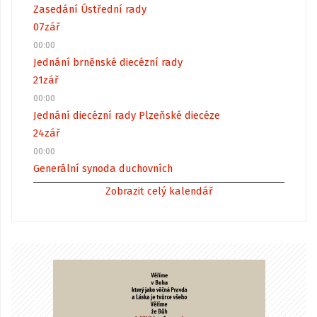
Zasedání Ústřední rady
07
zář
00:00
Jednání brněnské diecézní rady
21
zář
00:00
Jednání diecézní rady Plzeňské diecéze
24
zář
00:00
Generální synoda duchovních
Zobrazit celý kalendář