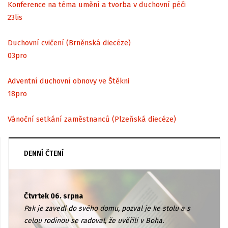
Konference na téma umění a tvorba v duchovní péči
23
lis
Duchovní cvičení (Brněnská diecéze)
03
pro
Adventní duchovní obnovy ve Štěkni
18
pro
Vánoční setkání zaměstnanců (Plzeňská diecéze)
DENNÍ ČTENÍ
Čtvrtek 06. srpna
Pak je zavedl do svého domu, pozval je ke stolu a s
celou rodinou se radoval, že uvěřili v Boha.