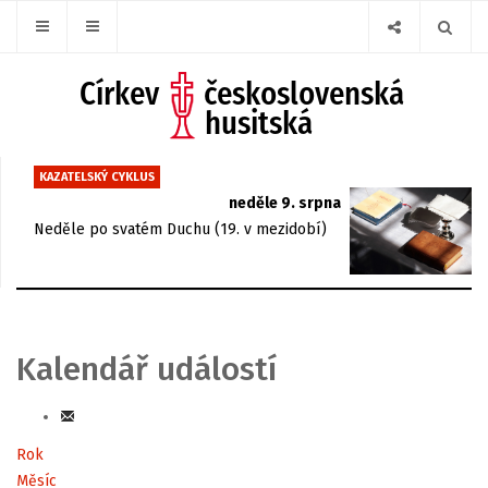
KAZATELSKÝ CYKLUS
neděle 9. srpna
Neděle po svatém Duchu (19. v mezidobí)
Kalendář událostí
Rok
Měsíc