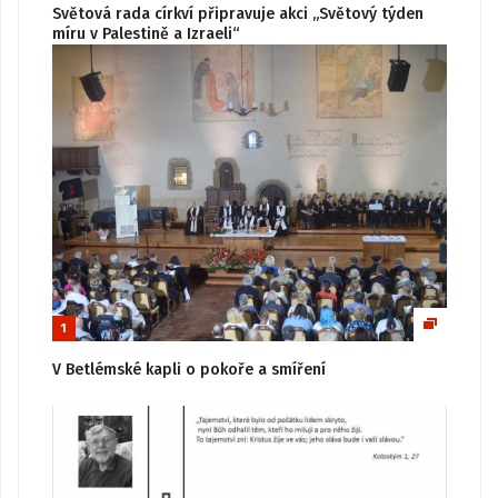
Světová rada církví připravuje akci „Světový týden
míru v Palestině a Izraeli“
1
V Betlémské kapli o pokoře a smíření