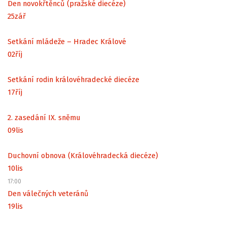
Den novokřtěnců (pražské diecéze)
25
zář
Setkání mládeže – Hradec Králové
02
říj
Setkání rodin královéhradecké diecéze
17
říj
2. zasedání IX. sněmu
09
lis
Duchovní obnova (Královéhradecká diecéze)
10
lis
17:00
Den válečných veteránů
19
lis