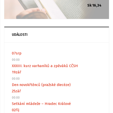
Sk 16,34
UDÁLOSTI
07
srp
00:00
XXXIII. kurz varhaníků a zpěváků CČSH
19
zář
00:00
Den novokřtěnců (pražské diecéze)
25
zář
00:00
Setkání mládeže – Hradec Králové
02
říj