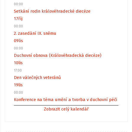
00:00
Setkání rodin královéhradecké diecéze
17
říj
00:00
2. zasedání IX. sněmu
09
lis
00:00
Duchovní obnova (Královéhradecká diecéze)
10
lis
17:00
Den válečných veteránů
19
lis
00:00
Konference na téma umění a tvorba v duchovní péči
Zobrazit celý kalendář