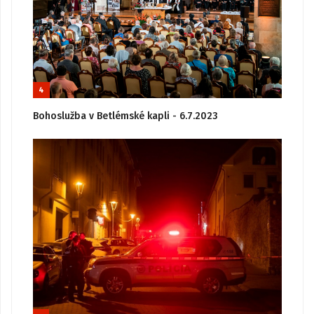
4
Bohoslužba v Betlémské kapli - 6.7.2023