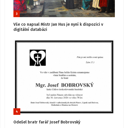
3
Vše co napsal Mistr Jan Hus je nyní k dispozici v
digitální databázi
4
Odešel bratr farář Josef Bobrovský