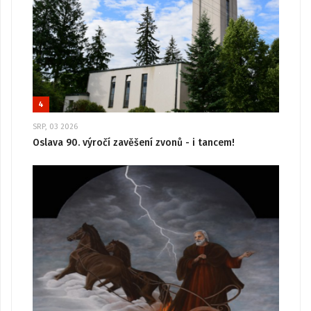
4
SRP, 03 2026
Oslava 90. výročí zavěšení zvonů - i tancem!