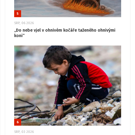
5
SRP, 06 2026
„Do nebe vjel v ohnivém kočáře taženého ohnivými
koni“
6
SRP, 03 2026