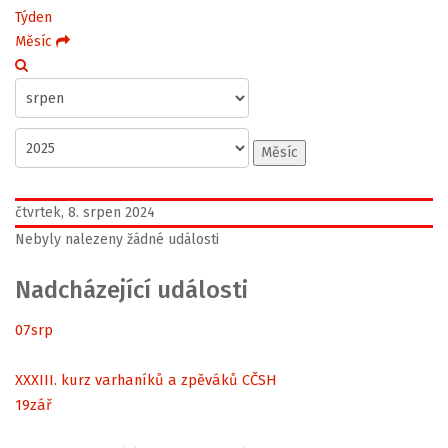
Týden
Měsíc
Měsíc
čtvrtek, 8. srpen 2024
Nebyly nalezeny žádné události
Nadcházející události
07
srp
XXXIII. kurz varhaníků a zpěváků CČSH
19
zář