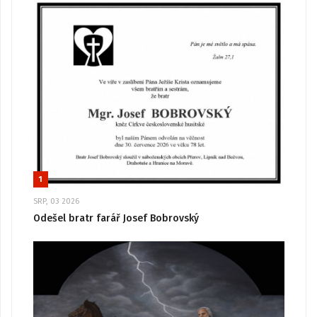
1
SRP, 03 2026
Odešel bratr farář Josef Bobrovský