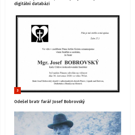
digitální databázi
3
Odešel bratr farář Josef Bobrovský