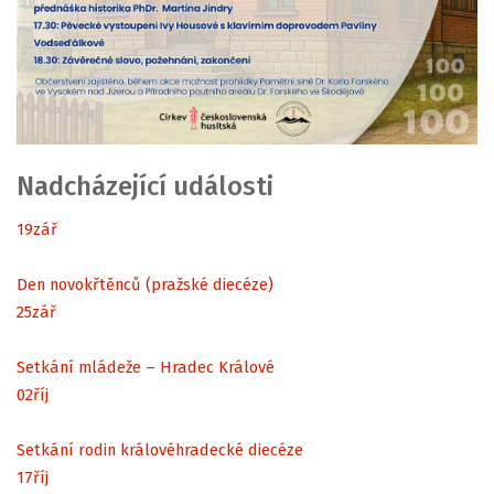
Nadcházející události
19
zář
Den novokřtěnců (pražské diecéze)
25
zář
Setkání mládeže – Hradec Králové
02
říj
Setkání rodin královéhradecké diecéze
17
říj