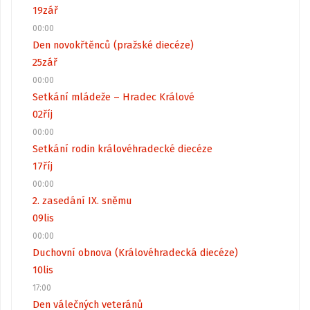
19
zář
00:00
Den novokřtěnců (pražské diecéze)
25
zář
00:00
Setkání mládeže – Hradec Králové
02
říj
00:00
Setkání rodin královéhradecké diecéze
17
říj
00:00
2. zasedání IX. sněmu
09
lis
00:00
Duchovní obnova (Královéhradecká diecéze)
10
lis
17:00
Den válečných veteránů