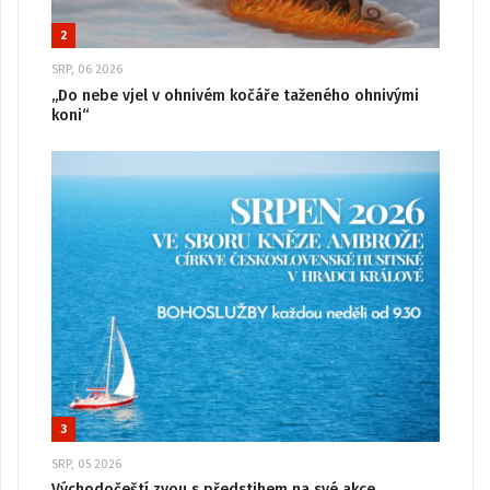
2
SRP, 06 2026
„Do nebe vjel v ohnivém kočáře taženého ohnivými
koni“
3
SRP, 05 2026
Východočeští zvou s předstihem na své akce