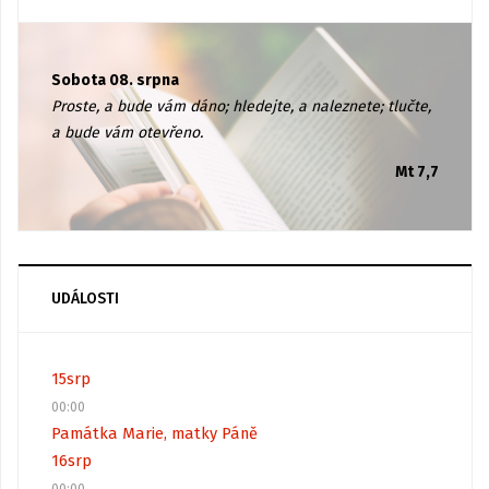
Sobota 08. srpna
Proste, a bude vám dáno; hledejte, a naleznete; tlučte,
a bude vám otevřeno.
Mt 7,7
UDÁLOSTI
15
srp
00:00
Památka Marie, matky Páně
16
srp