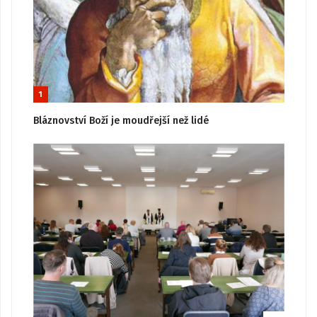
1
Bláznovství Boží je moudřejší než lidé