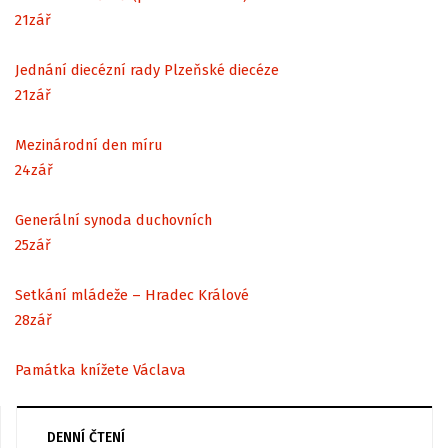
21
zář
Jednání diecézní rady Plzeňské diecéze
21
zář
Mezinárodní den míru
24
zář
Generální synoda duchovních
25
zář
Setkání mládeže – Hradec Králové
28
zář
Památka knížete Václava
DENNÍ ČTENÍ