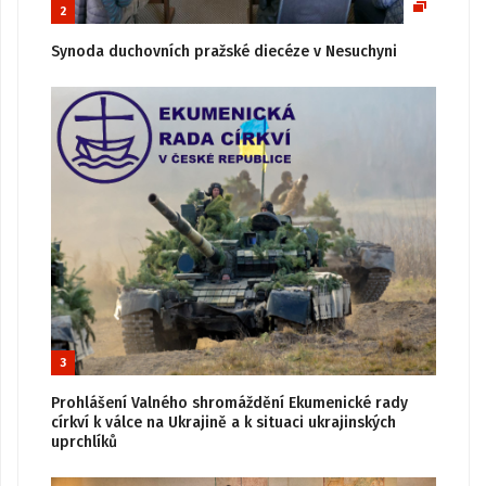
2
Synoda duchovních pražské diecéze v Nesuchyni
3
Prohlášení Valného shromáždění Ekumenické rady
církví k válce na Ukrajině a k situaci ukrajinských
uprchlíků