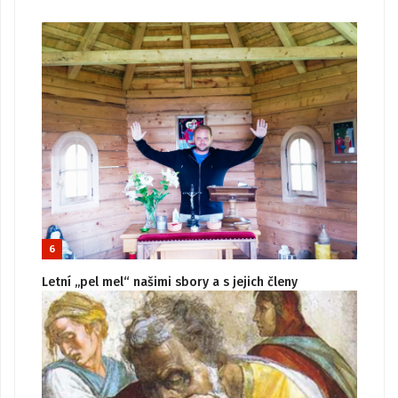
6
Letní „pel mel“ našimi sbory a s jejich členy