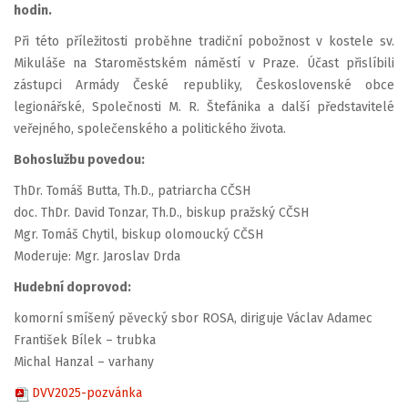
hodin.
Při této příležitosti proběhne tradiční pobožnost v kostele sv.
Mikuláše na Staroměstském náměstí v Praze. Účast přislíbili
zástupci Armády České republiky, Československé obce
legionářské, Společnosti M. R. Štefánika a další představitelé
veřejného, společenského a politického života.
Bohoslužbu povedou:
ThDr. Tomáš Butta, Th.D., patriarcha CČSH
doc. ThDr. David Tonzar, Th.D., biskup pražský CČSH
Mgr. Tomáš Chytil, biskup olomoucký CČSH
Moderuje: Mgr. Jaroslav Drda
Hudební doprovod:
komorní smíšený pěvecký sbor ROSA, diriguje Václav Adamec
František Bílek – trubka
Michal Hanzal – varhany
DVV2025-pozvánka