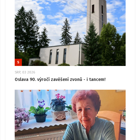
5
SRP, 03 2026
Oslava 90. výročí zavěšení zvonů - i tancem!