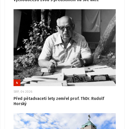
4
SRP, 04 2026
Před pětadvaceti lety zemřel prof. ThDr. Rudolf
Horský