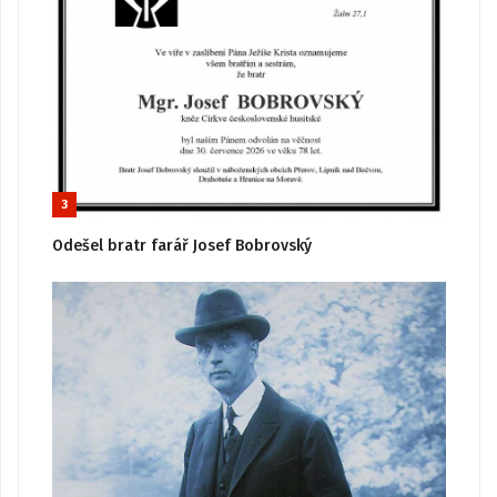
3
Odešel bratr farář Josef Bobrovský