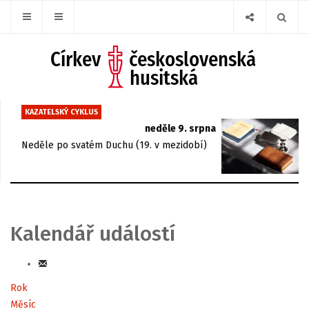
KAZATELSKÝ CYKLUS
neděle 9. srpna
Neděle po svatém Duchu (19. v mezidobí)
Kalendář událostí
Rok
Měsíc