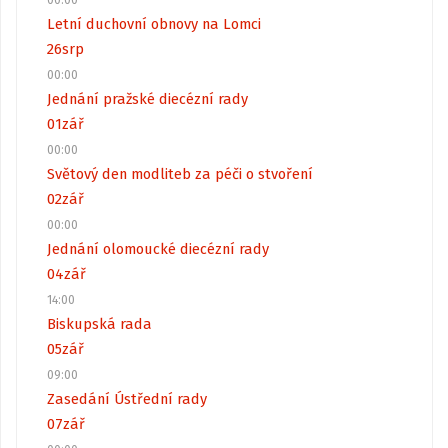
00:00
Letní duchovní obnovy na Lomci
26
srp
00:00
Jednání pražské diecézní rady
01
zář
00:00
Světový den modliteb za péči o stvoření
02
zář
00:00
Jednání olomoucké diecézní rady
04
zář
14:00
Biskupská rada
05
zář
09:00
Zasedání Ústřední rady
07
zář