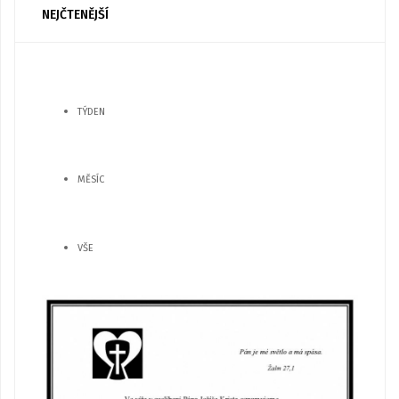
NEJČTENĚJŠÍ
TÝDEN
MĚSÍC
VŠE