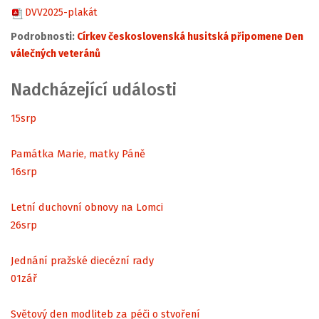
DVV2025-plakát
Podrobnosti:
Církev československá husitská připomene Den
válečných veteránů
Nadcházející události
15
srp
Památka Marie, matky Páně
16
srp
Letní duchovní obnovy na Lomci
26
srp
Jednání pražské diecézní rady
01
zář
Světový den modliteb za péči o stvoření