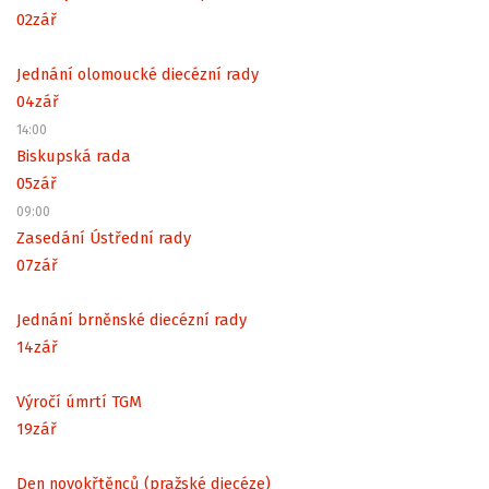
02
zář
Jednání olomoucké diecézní rady
04
zář
14:00
Biskupská rada
05
zář
09:00
Zasedání Ústřední rady
07
zář
Jednání brněnské diecézní rady
14
zář
Výročí úmrtí TGM
19
zář
Den novokřtěnců (pražské diecéze)