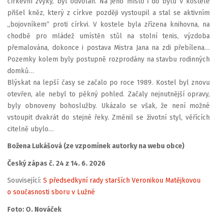
církevní zvyky, byl odvolán. Na jeho místo i do bytu v kostele
přišel kněz, který z církve později vystoupil a stal se aktivním
„bojovníkem“ proti církvi. V kostele byla zřízena knihovna, na
chodbě pro mládež umístěn stůl na stolní tenis, výzdoba
přemalována, dokonce i postava Mistra Jana na zdi přebílena…
Pozemky kolem byly postupně rozprodány na stavbu rodinných
domků…
Blýskat na lepší časy se začalo po roce 1989. Kostel byl znovu
otevřen, ale nebyl to pěkný pohled. Začaly nejnutnější opravy,
byly obnoveny bohoslužby. Ukázalo se však, že není možné
vstoupit dvakrát do stejné řeky. Změnil se životní styl, věřících
citelně ubylo…
Božena Lukášová (ze vzpomínek autorky na webu obce)
Český zápas č. 24 z 14. 6. 2026
Související:
S předsedkyní rady starších Veronikou Matějkovou
o současnosti sboru v Lužné
Foto: O. Nováček