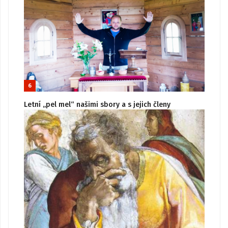
6
Letní „pel mel“ našimi sbory a s jejich členy