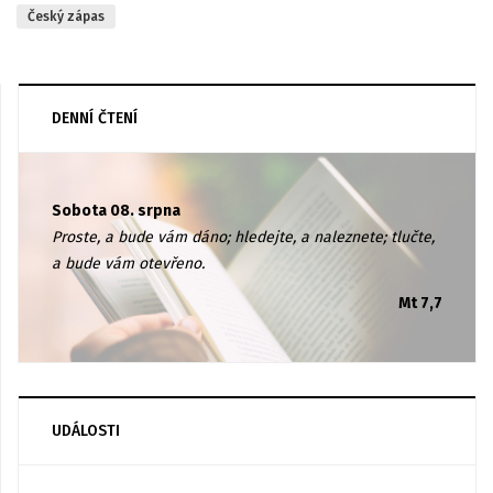
Český zápas
DENNÍ ČTENÍ
Sobota 08. srpna
Proste, a bude vám dáno; hledejte, a naleznete; tlučte,
a bude vám otevřeno.
Mt 7,7
UDÁLOSTI