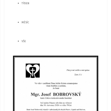
TÝDEN
MĚSÍC
VŠE