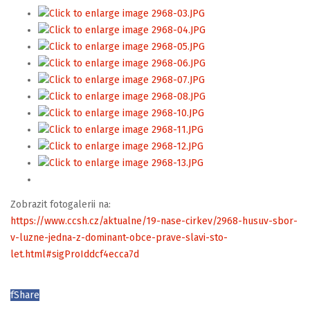
Zobrazit fotogalerii na:
https://www.ccsh.cz/aktualne/19-nase-cirkev/2968-husuv-sbor-
v-luzne-jedna-z-dominant-obce-prave-slavi-sto-
let.html#sigProIddcf4ecca7d
f
Share