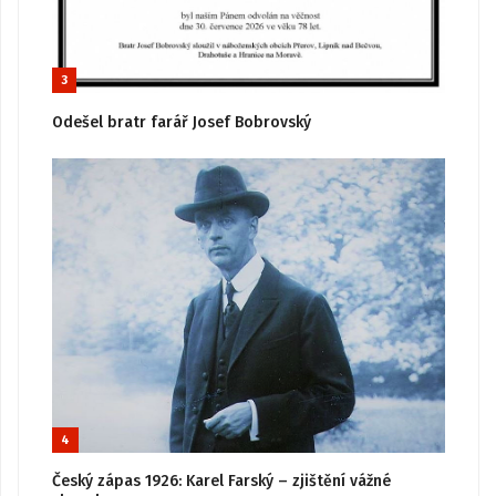
3
Odešel bratr farář Josef Bobrovský
4
Český zápas 1926: Karel Farský – zjištění vážné