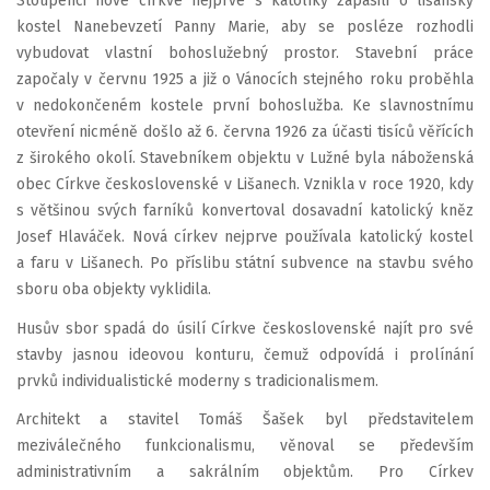
Stoupenci nové církve nejprve s katolíky zápasili o lišanský
kostel Nanebevzetí Panny Marie, aby se posléze rozhodli
vybudovat vlastní bohoslužebný prostor. Stavební práce
započaly v červnu 1925 a již o Vánocích stejného roku proběhla
v nedokončeném kostele první bohoslužba. Ke slavnostnímu
otevření nicméně došlo až 6. června 1926 za účasti tisíců věřících
z širokého okolí. Stavebníkem objektu v Lužné byla náboženská
obec Církve československé v Lišanech. Vznikla v roce 1920, kdy
s většinou svých farníků konvertoval dosavadní katolický kněz
Josef Hlaváček. Nová církev nejprve používala katolický kostel
a faru v Lišanech. Po příslibu státní subvence na stavbu svého
sboru oba objekty vyklidila.
Husův sbor spadá do úsilí Církve československé najít pro své
stavby jasnou ideovou konturu, čemuž odpovídá i prolínání
prvků individualistické moderny s tradicionalismem.
Architekt a stavitel Tomáš Šašek byl představitelem
meziválečného funkcionalismu, věnoval se především
administrativním a sakrálním objektům. Pro Církev