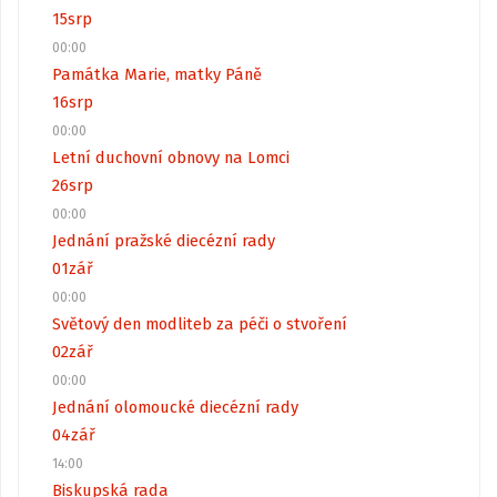
15
srp
00:00
Památka Marie, matky Páně
16
srp
00:00
Letní duchovní obnovy na Lomci
26
srp
00:00
Jednání pražské diecézní rady
01
zář
00:00
Světový den modliteb za péči o stvoření
02
zář
00:00
Jednání olomoucké diecézní rady
04
zář
14:00
Biskupská rada