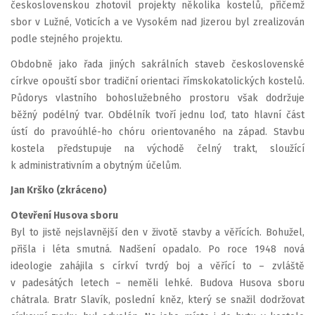
československou zhotovil projekty několika kostelů, přičemž
sbor v Lužné, Voticích a ve Vysokém nad Jizerou byl zrealizován
podle stejného projektu.
Obdobně jako řada jiných sakrálních staveb československé
církve opouští sbor tradiční orientaci římskokatolických kostelů.
Půdorys vlastního bohoslužebného prostoru však dodržuje
běžný podélný tvar. Obdélník tvoří jednu loď, tato hlavní část
ústí do pravoúhlé-ho chóru orientovaného na západ. Stavbu
kostela předstupuje na východě čelný trakt, sloužící
k administrativním a obytným účelům.
Jan Krško (zkráceno)
Otevření Husova sboru
Byl to jistě nejslavnější den v životě stavby a věřících. Bohužel,
přišla i léta smutná. Nadšení opadalo. Po roce 1948 nová
ideologie zahájila s církví tvrdý boj a věřící to – zvláště
v padesátých letech – neměli lehké. Budova Husova sboru
chátrala. Bratr Slavík, poslední kněz, který se snažil dodržovat