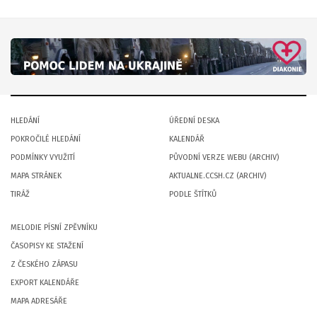
HLEDÁNÍ
ÚŘEDNÍ DESKA
POKROČILÉ HLEDÁNÍ
KALENDÁŘ
PODMÍNKY VYUŽITÍ
PŮVODNÍ VERZE WEBU (ARCHIV)
MAPA STRÁNEK
AKTUALNE.CCSH.CZ (ARCHIV)
TIRÁŽ
PODLE ŠTÍTKŮ
MELODIE PÍSNÍ ZPĚVNÍKU
ČASOPISY KE STAŽENÍ
Z ČESKÉHO ZÁPASU
EXPORT KALENDÁŘE
MAPA ADRESÁŘE