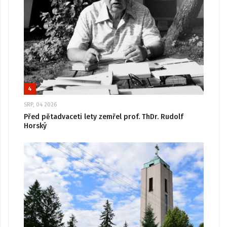
4
SRP, 04 2026
Před pětadvaceti lety zemřel prof. ThDr. Rudolf
Horský