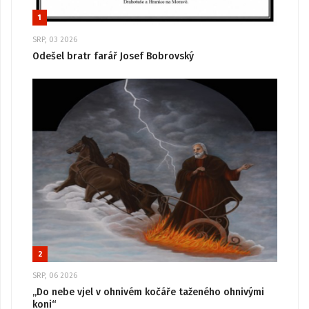
1
SRP, 03 2026
Odešel bratr farář Josef Bobrovský
2
SRP, 06 2026
„Do nebe vjel v ohnivém kočáře taženého ohnivými
koni“