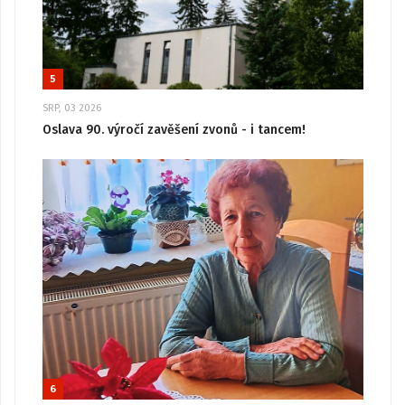
5
SRP, 03 2026
Oslava 90. výročí zavěšení zvonů - i tancem!
6