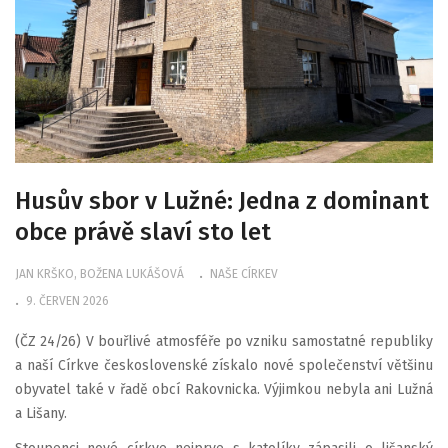
Husův sbor v Lužné: Jedna z dominant
obce právě slaví sto let
JAN KRŠKO, BOŽENA LUKÁŠOVÁ
NAŠE CÍRKEV
9. ČERVEN 2026
(ČZ 24/26) V bouřlivé atmosféře po vzniku samostatné republiky
a naší Církve československé získalo nové společenství většinu
obyvatel také v řadě obcí Rakovnicka. Výjimkou nebyla ani Lužná
a Lišany.