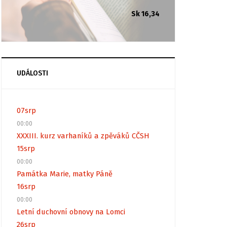
Sk 16,34
UDÁLOSTI
07
srp
00:00
XXXIII. kurz varhaníků a zpěváků CČSH
15
srp
00:00
Památka Marie, matky Páně
16
srp
00:00
Letní duchovní obnovy na Lomci
26
srp