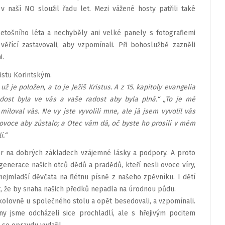
ý v naší NO sloužil řadu let. Mezi vážené hosty patřili také
etošního léta a nechyběly ani velké panely s fotografiemi
ěřící zastavovali, aby vzpomínali. Při bohoslužbě zazněli
i.
listu Korintským.
ž je položen, a to je Ježíš Kristus. A z 15. kapitoly evangelia
dost byla ve vás a vaše radost aby byla plná.“ „To je mé
miloval vás. Ne vy jste vyvolili mne, ale já jsem vyvolil vás
 ovoce aby zůstalo; a Otec vám dá, oč byste ho prosili v mém
i.“
or na dobrých základech vzájemné lásky a podpory. A proto
enerace našich otců dědů a pradědů, kteří nesli ovoce víry,
ejmladší děvčata na flétnu písně z našeho zpěvníku. I dětí
, že by snaha našich předků nepadla na úrodnou půdu.
okolovně u společného stolu a opět besedovali, a vzpomínali.
y jsme odcházeli sice prochladlí, ale s hřejivým pocitem