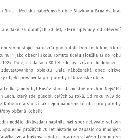
h u Brna, středisku náboženské obce Slavkov u Brna dvakrát
, ale také za dlouhých 70 let, které uplynuly od otevření
ém slohu stojící na návrší pod katolickým kostelem, která
u 1811 jako obecní škola. Tomuto účelu sloužila až do roku
u 1924. Poté, na dalších 30 let zde byl zřízen chudobinec –
zdevastovaného objektu ujala náboženská obec církve
edky objekt přestavěla pro potřeby náboženské obce.
a Luďka Janoty byl Husův sbor slavnostně otevřen. Největší
an Čech, který zde působil celých 52 roků. Od roku 1939 do
e Kobeřice a slouží tak nejen náboženské obci pro potřeby
otřeby občanů Kobeřic.
oslední neděle díkůvzdání naplnila náš sbor nebývale velkým
. Společně prožitých 70 let historie se zapsalo do mnohých
a farářka Iveta Hušková spolu s bratrem vikářem Lubomírem