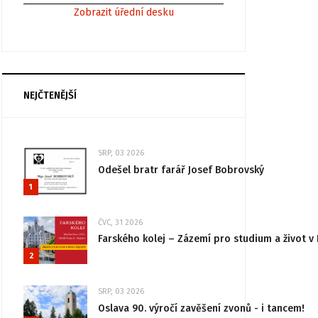
Zobrazit úřední desku
NEJČTENĚJŠÍ
SRP, 03 2026
Odešel bratr farář Josef Bobrovský
1
ČVC, 31 2026
Farského kolej – Zázemí pro studium a život v 
2
SRP, 03 2026
Oslava 90. výročí zavěšení zvonů - i tancem!