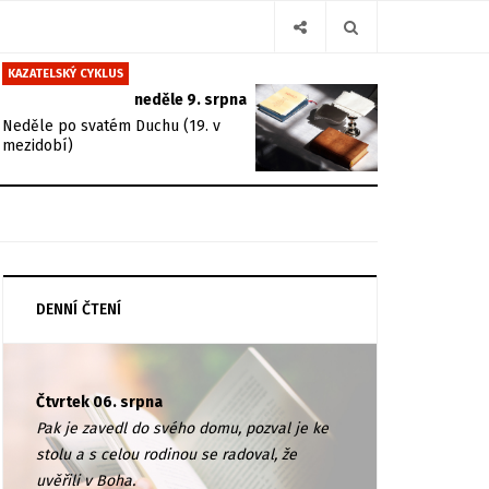
KAZATELSKÝ CYKLUS
neděle 9. srpna
Neděle po svatém Duchu (19. v
mezidobí)
DENNÍ ČTENÍ
Čtvrtek 06. srpna
Pak je zavedl do svého domu, pozval je ke
stolu a s celou rodinou se radoval, že
uvěřili v Boha.