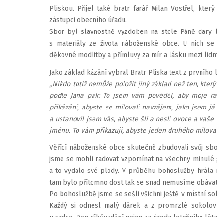
Pliskou. Přijel také bratr farář Milan Vostřel, kter
zástupci obecního úřadu.
Sbor byl slavnostně vyzdoben na stole Páně dary l
s materiály ze života náboženské obce. U nich se v
děkovné modlitby a přímluvy za mír a lásku mezi lidm
Jako základ kázání vybral Bratr Pliska text z prvního 
„Nikdo totiž nemůže položit jiný základ než ten, který u
podle Jana pak: To jsem vám pověděl, aby moje ra
přikázání, abyste se milovali navzájem, jako jsem já 
a ustanovil jsem vás, abyste šli a nesli ovoce a vaše
jménu. To vám přikazuji, abyste jeden druhého miloval
Věřící náboženské obce skutečně zbudovali svůj sb
jsme se mohli radovat vzpomínat na všechny minulé g
a to vydalo své plody. V průběhu bohoslužby hrála n
tam bylo přítomno dost tak se snad nemusíme obávat
Po bohoslužbě jsme se sešli všichni ještě v místní s
Každý si odnesl malý dárek a z promrzlé sokolovn