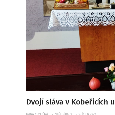
Dvojí sláva v Kobeřicích 
DANA KONEČNÁ
NAŠE CÍRKEV
9. ŘÍJEN 2025