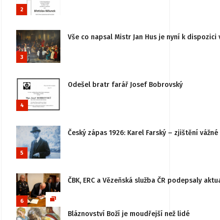
2
Vše co napsal Mistr Jan Hus je nyní k dispozici 
3
Odešel bratr farář Josef Bobrovský
4
Český zápas 1926: Karel Farský – zjištění vážn
5
ČBK, ERC a Vězeňská služba ČR podepsaly aktu
6
Bláznovství Boží je moudřejší než lidé