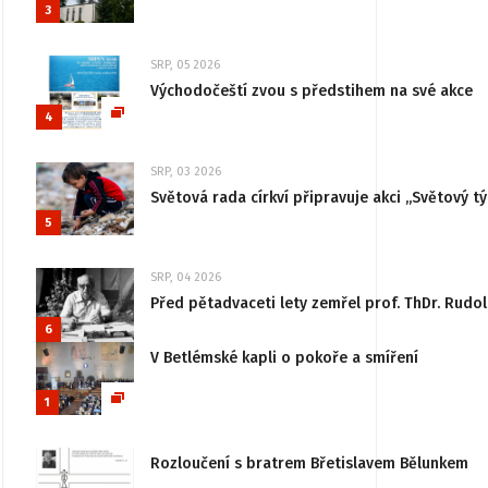
3
SRP, 05 2026
Východočeští zvou s předstihem na své akce
4
SRP, 03 2026
Světová rada církví připravuje akci „Světový tý
5
SRP, 04 2026
Před pětadvaceti lety zemřel prof. ThDr. Rudo
6
V Betlémské kapli o pokoře a smíření
1
Rozloučení s bratrem Břetislavem Bělunkem