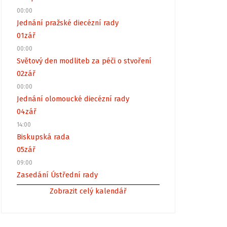
00:00
Jednání pražské diecézní rady
01
zář
00:00
Světový den modliteb za péči o stvoření
02
zář
00:00
Jednání olomoucké diecézní rady
04
zář
14:00
Biskupská rada
05
zář
09:00
Zasedání Ústřední rady
Zobrazit celý kalendář