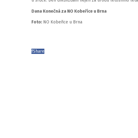
u srdce. Den díkůvzdání nejen za úrodu letošního léta
Dana Konečná za NO Kobeřice u Brna
Foto:
NO Kobeřice u Brna
f
Share