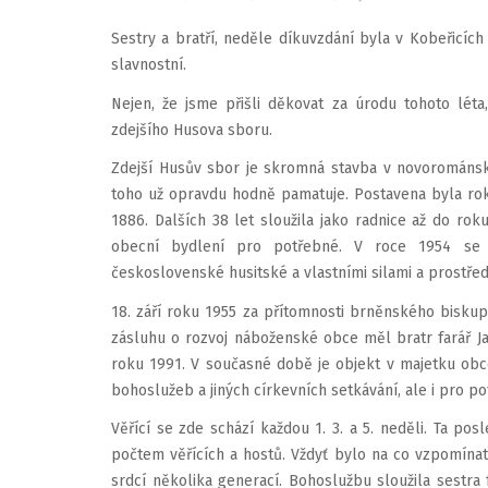
Sestry a bratří, neděle díkuvzdání byla v Kobeřicíc
slavnostní.
Nejen, že jsme přišli děkovat za úrodu tohoto léta
zdejšího Husova sboru.
Zdejší Husův sbor je skromná stavba v novorománsk
toho už opravdu hodně pamatuje. Postavena byla rok
1886. Dalších 38 let sloužila jako radnice až do rok
obecní bydlení pro potřebné. V roce 1954 se 
československé husitské a vlastními silami a prostř
18. září roku 1955 za přítomnosti brněnského biskup
zásluhu o rozvoj náboženské obce měl bratr farář J
roku 1991. V současné době je objekt v majetku obc
bohoslužeb a jiných církevních setkávání, ale i pro p
Věřící se zde schází každou 1. 3. a 5. neděli. Ta p
počtem věřících a hostů. Vždyť bylo na co vzpomínat
srdcí několika generací. Bohoslužbu sloužila sestr