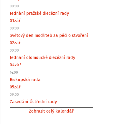
00:00
Jednání pražské diecézní rady
01
zář
00:00
Světový den modliteb za péči o stvoření
02
zář
00:00
Jednání olomoucké diecézní rady
04
zář
14:00
Biskupská rada
05
zář
09:00
Zasedání Ústřední rady
Zobrazit celý kalendář