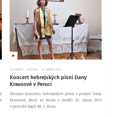
IVO KRAUS
KULTURA
22. SRPEN 2023
Koncert hebrejských písní Dany
Krausové v Peruci
iž
Záznam koncertu hebrejských písní v podání Dany
e
Krausové, který se konal v neděli 20. srpna 2023
v perucké kapli M. J. Husa.