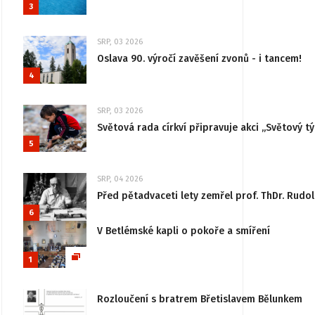
3
SRP, 03 2026
Oslava 90. výročí zavěšení zvonů - i tancem!
4
SRP, 03 2026
Světová rada církví připravuje akci „Světový tý
5
SRP, 04 2026
Před pětadvaceti lety zemřel prof. ThDr. Rudo
6
V Betlémské kapli o pokoře a smíření
1
Rozloučení s bratrem Břetislavem Bělunkem