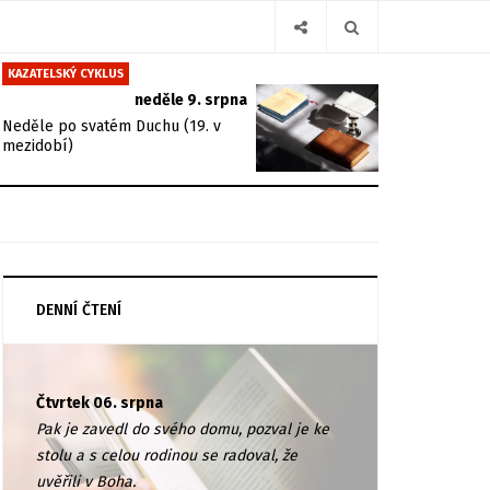
KAZATELSKÝ CYKLUS
neděle 9. srpna
Neděle po svatém Duchu (19. v
mezidobí)
DENNÍ ČTENÍ
Čtvrtek 06. srpna
Pak je zavedl do svého domu, pozval je ke
stolu a s celou rodinou se radoval, že
uvěřili v Boha.