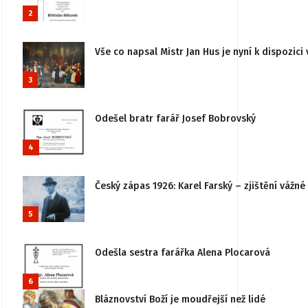
2
Vše co napsal Mistr Jan Hus je nyní k dispozici 
3
Odešel bratr farář Josef Bobrovský
4
Český zápas 1926: Karel Farský – zjištění vážn
5
Odešla sestra farářka Alena Plocarová
6
Bláznovství Boží je moudřejší než lidé