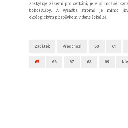
Poskytuje zázemí pro setkání; je v ní možné kona
bohoslužby. A výsadba stromů je mimo jin
ekologickým příspěvkem v dané lokalitě.
Začátek
Předchozí
60
61
65
66
67
68
69
Nás