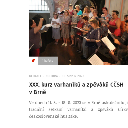
14x foto
REDAKCE
KULTURA
30. SRPEN 2023
XXX. kurz varhaníků a zpěváků CČSH
v Brně
Ve dnech 11. 8. - 18. 8. 2023 se v Brně uskutečnilo j
tradiční setkání varhaníků a zpěváků Církv
československé husitské.