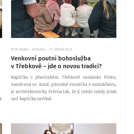
PETR HEJNA
KULTURA
23. SRPEN 2023
Venkovní poutní bohoslužba
v Třebkově – jde o novou tradici?
Kaplička v jihočeském Třebkově nedaleko Písku,
zasvěcená sv. Anně, původně zvonička s umíráčkem,
je architektonicky řešena tak, že jí nikdo nikdy jinak
8
než kaplička neříkal.