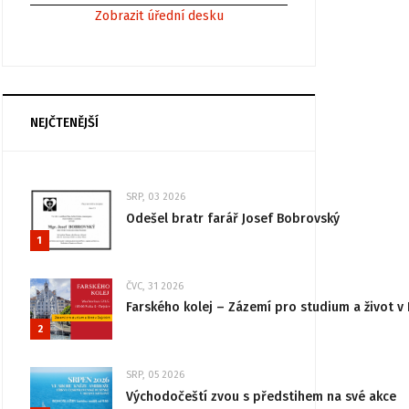
Zobrazit úřední desku
NEJČTENĚJŠÍ
SRP, 03 2026
Odešel bratr farář Josef Bobrovský
1
ČVC, 31 2026
Farského kolej – Zázemí pro studium a život v 
2
SRP, 05 2026
Východočeští zvou s předstihem na své akce