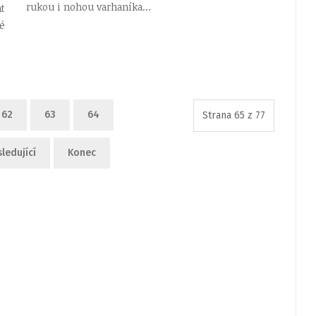
rukou i nohou varhaníka…
t
é
62
63
64
Strana 65 z 77
ledující
Konec