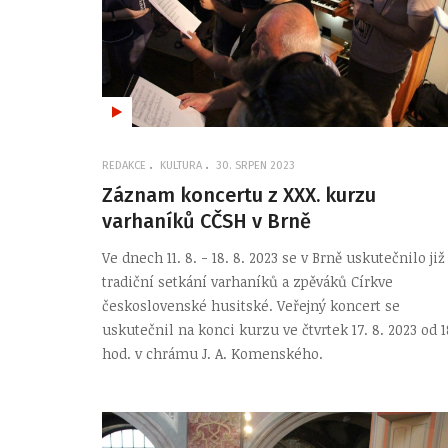
REDAKCE
KULTURA
30. SRPEN 2023
Záznam koncertu z XXX. kurzu
varhaníků CČSH v Brně
Ve dnech 11. 8. - 18. 8. 2023 se v Brně uskutečnilo již
tradiční setkání varhaníků a zpěváků Církve
československé husitské. Veřejný koncert se
uskutečnil na konci kurzu ve čtvrtek 17. 8. 2023 od 1
hod. v chrámu J. A. Komenského.