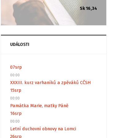
Sk 16,34
UDÁLOSTI
07
srp
00:00
XXXIII. kurz varhaníků a zpěváků CČSH
15
srp
00:00
Památka Marie, matky Páně
16
srp
00:00
Letní duchovní obnovy na Lomci
26
srp