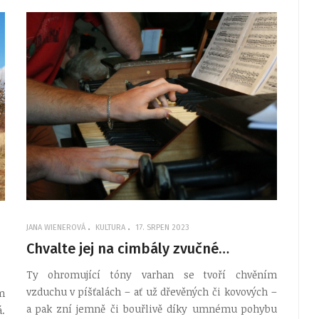
JANA WIENEROVÁ
KULTURA
17. SRPEN 2023
Chvalte jej na cimbály zvučné…
Ty ohromující tóny varhan se tvoří chvěním
vzduchu v píšťalách – ať už dřevěných či kovových –
m
a pak zní jemně či bouřlivě díky umnému pohybu
.