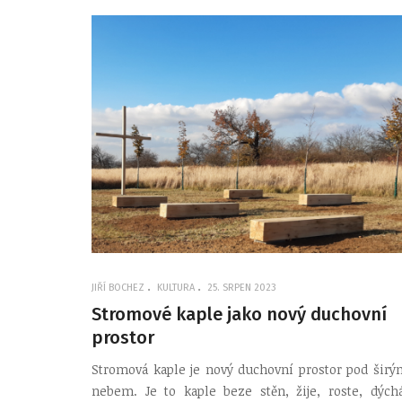
JIŘÍ BOCHEZ
KULTURA
25. SRPEN 2023
Stromové kaple jako nový duchovní
prostor
Stromová kaple je nový duchovní prostor pod širý
nebem. Je to kaple beze stěn, žije, roste, dýchá