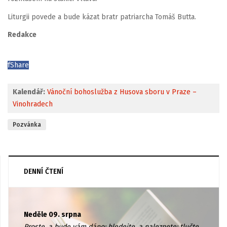
Liturgii povede a bude kázat bratr patriarcha Tomáš Butta.
Redakce
f
Share
Kalendář:
Vánoční bohoslužba z Husova sboru v Praze –
Vinohradech
Pozvánka
DENNÍ ČTENÍ
Neděle 09. srpna
Proste, a bude vám dáno; hledejte, a naleznete; tlučte,