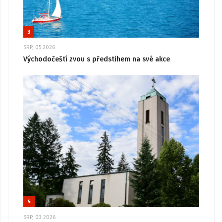
3
SRP, 05 2026
Východočeští zvou s předstihem na své akce
4
SRP, 03 2026