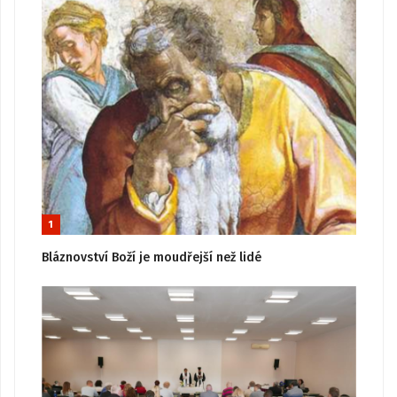
1
Bláznovství Boží je moudřejší než lidé