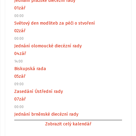
Jednání pražské diecézní rady
01
zář
00:00
Světový den modliteb za péči o stvoření
02
zář
00:00
Jednání olomoucké diecézní rady
04
zář
14:00
Biskupská rada
05
zář
09:00
Zasedání Ústřední rady
07
zář
00:00
Jednání brněnské diecézní rady
Zobrazit celý kalendář