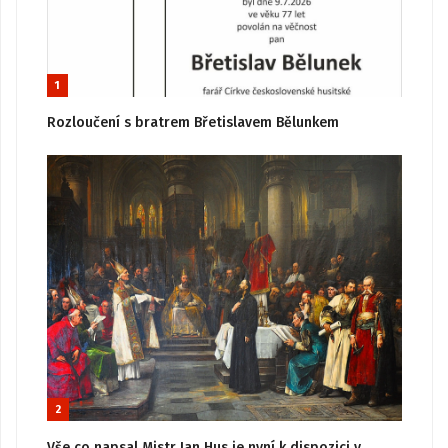
1
Rozloučení s bratrem Břetislavem Bělunkem
2
Vše co napsal Mistr Jan Hus je nyní k dispozici v