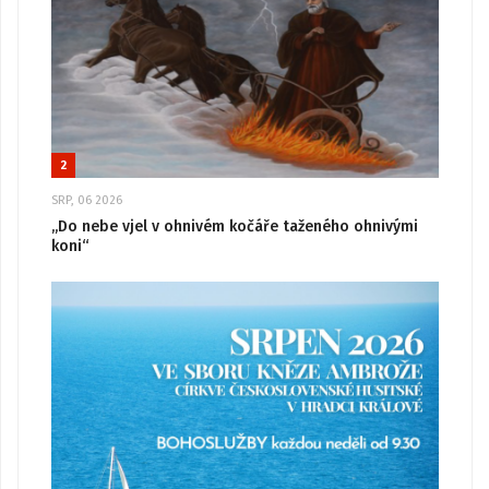
2
SRP, 06 2026
„Do nebe vjel v ohnivém kočáře taženého ohnivými
koni“