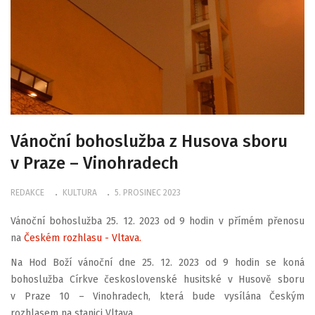
Vánoční bohoslužba z Husova sboru
v Praze – Vinohradech
REDAKCE
KULTURA
5. PROSINEC 2023
Vánoční bohoslužba 25. 12. 2023 od 9 hodin v přímém přenosu
na
Českém rozhlasu - Vltava.
Na Hod Boží vánoční dne 25. 12. 2023 od 9 hodin se koná
bohoslužba Církve československé husitské v Husově sboru
v Praze 10 – Vinohradech, která bude vysílána Českým
rozhlasem na stanici Vltava.