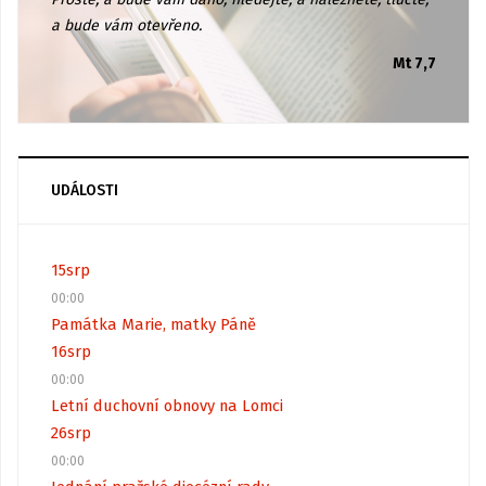
a bude vám otevřeno.
Mt 7,7
UDÁLOSTI
15
srp
00:00
Památka Marie, matky Páně
16
srp
00:00
Letní duchovní obnovy na Lomci
26
srp
00:00