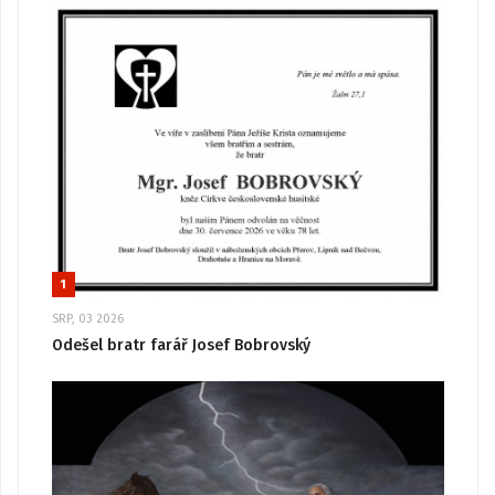
1
SRP, 03 2026
Odešel bratr farář Josef Bobrovský