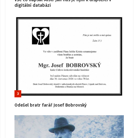
digitální databázi
3
Odešel bratr farář Josef Bobrovský