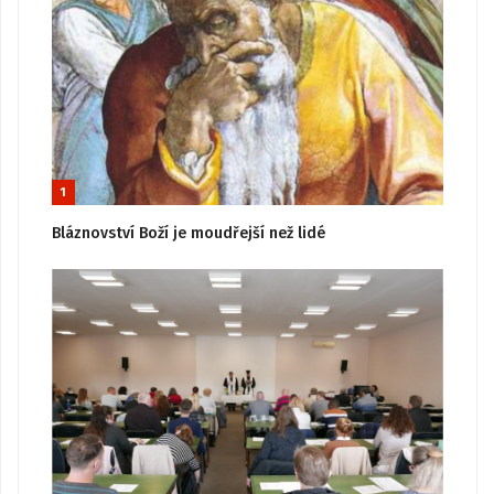
1
Bláznovství Boží je moudřejší než lidé