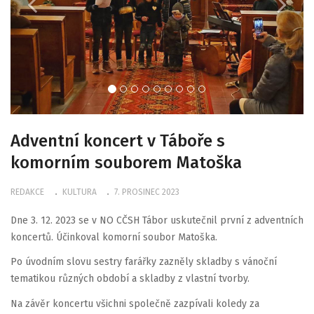
Adventní koncert v Táboře s
komorním souborem Matoška
REDAKCE
KULTURA
7. PROSINEC 2023
Dne 3. 12. 2023 se v NO CČSH Tábor uskutečnil první z adventních
koncertů. Účinkoval komorní soubor Matoška.
Po úvodním slovu sestry farářky zazněly skladby s vánoční
tematikou různých období a skladby z vlastní tvorby.
Na závěr koncertu všichni společně zazpívali koledy za