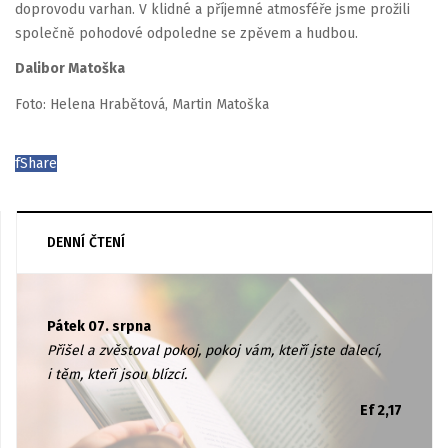
doprovodu varhan. V klidné a příjemné atmosféře jsme prožili
společně pohodové odpoledne se zpěvem a hudbou.
Dalibor Matoška
Foto: Helena Hrabětová, Martin Matoška
f
Share
DENNÍ ČTENÍ
Pátek 07. srpna
Přišel a zvěstoval pokoj, pokoj vám, kteří jste dalecí,
i těm, kteří jsou blízcí.
Ef 2,17