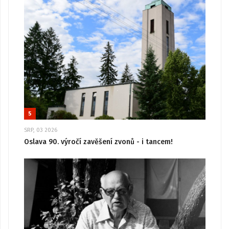
5
SRP, 03 2026
Oslava 90. výročí zavěšení zvonů - i tancem!