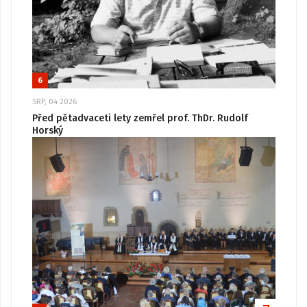
6
SRP, 04 2026
Před pětadvaceti lety zemřel prof. ThDr. Rudolf
Horský