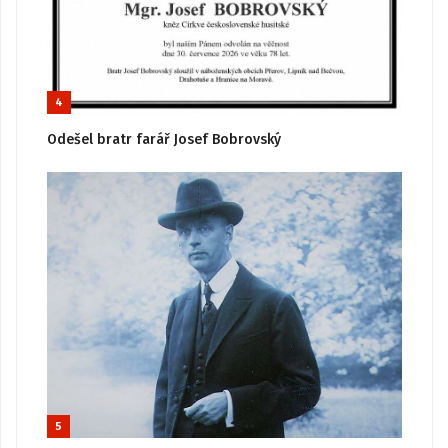
4
Odešel bratr farář Josef Bobrovský
5