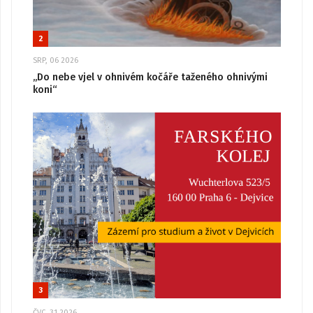
2
SRP, 06 2026
„Do nebe vjel v ohnivém kočáře taženého ohnivými
koni“
3
ČVC, 31 2026