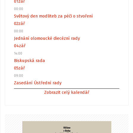
01
zář
00:00
Světový den modliteb za péči o stvoření
02
zář
00:00
Jednání olomoucké diecézní rady
04
zář
14:00
Biskupská rada
05
zář
09:00
Zasedání Ústřední rady
Zobrazit celý kalendář