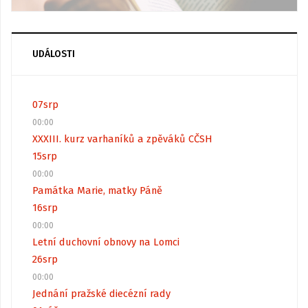
UDÁLOSTI
07
srp
00:00
XXXIII. kurz varhaníků a zpěváků CČSH
15
srp
00:00
Památka Marie, matky Páně
16
srp
00:00
Letní duchovní obnovy na Lomci
26
srp
00:00
Jednání pražské diecézní rady