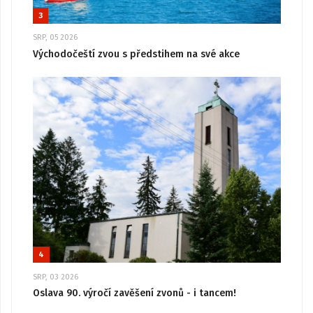
3
SRP, 05 2026
Východočeští zvou s předstihem na své akce
4
SRP, 03 2026
Oslava 90. výročí zavěšení zvonů - i tancem!