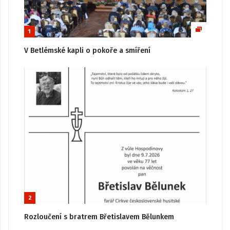
1
V Betlémské kapli o pokoře a smíření
2
Rozloučení s bratrem Břetislavem Bělunkem