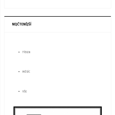
NEJČTENĚJŠÍ
TÝDEN
MĚSÍC
VŠE