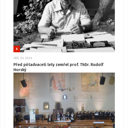
6
SRP, 04 2026
Před pětadvaceti lety zemřel prof. ThDr. Rudolf
Horský