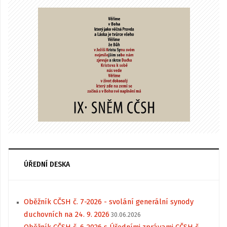
ÚŘEDNÍ DESKA
Oběžník CČSH č. 7-2026 - svolání generální synody
duchovních na 24. 9. 2026
30.06.2026
Oběžník CČSH č. 6-2026 s Úředními zprávami CČSH č.