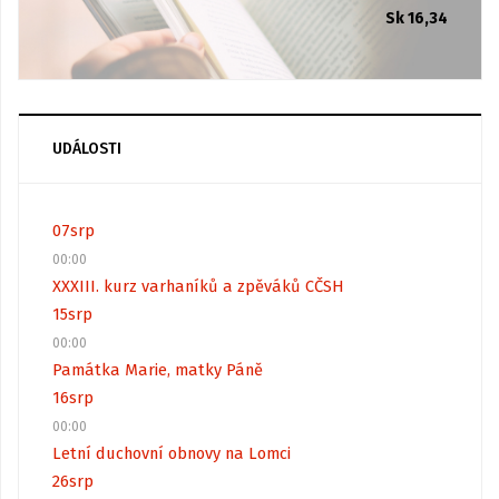
Sk 16,34
UDÁLOSTI
07
srp
00:00
XXXIII. kurz varhaníků a zpěváků CČSH
15
srp
00:00
Památka Marie, matky Páně
16
srp
00:00
Letní duchovní obnovy na Lomci
26
srp