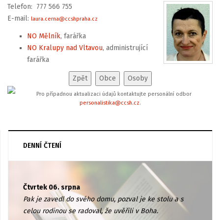
Telefon: 777 566 755
E-mail:
laura.cerna@ccshpraha.cz
NO Mělník
, farářka
NO Kralupy nad Vltavou
, administrující
farářka
Pro případnou aktualizaci údajů kontaktujte personální odbor
personalistika@ccsh.cz
.
DENNÍ ČTENÍ
Čtvrtek 06. srpna
Pak je zavedl do svého domu, pozval je ke stolu a s
celou rodinou se radoval, že uvěřili v Boha.