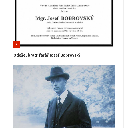
4
Odešel bratr farář Josef Bobrovský