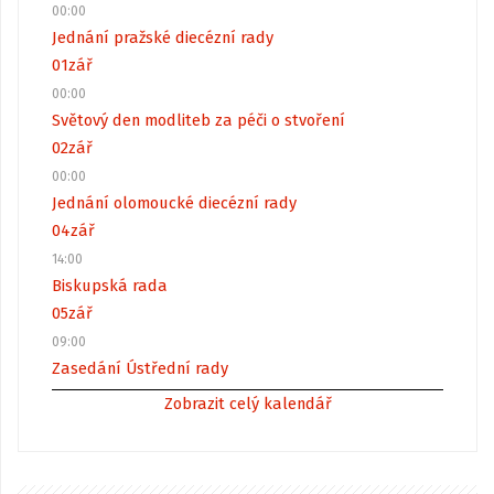
00:00
Jednání pražské diecézní rady
01
zář
00:00
Světový den modliteb za péči o stvoření
02
zář
00:00
Jednání olomoucké diecézní rady
04
zář
14:00
Biskupská rada
05
zář
09:00
Zasedání Ústřední rady
Zobrazit celý kalendář