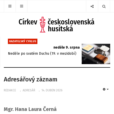
KAZATELSKÝ CYKLUS
neděle 9. srpna
Neděle po svatém Duchu (19. v mezidobí)
Adresářový záznam
REDAKCE
ADRESÁŘ
14. DUBEN 2026
EMP
Mgr. Hana Laura Černá